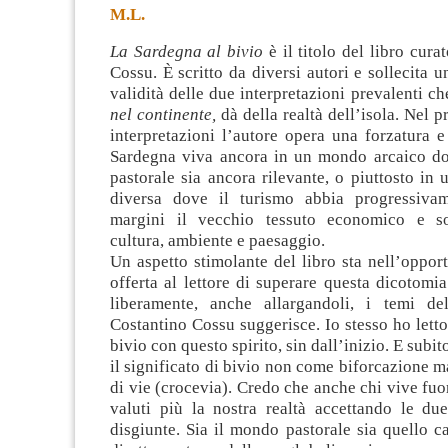
M.L.
La Sardegna al bivio
è il titolo del libro cur
Cossu. È scritto da diversi autori e sollecita u
validità delle due interpretazioni prevalenti ch
nel continente,
dà della realtà dell’isola. Nel p
interpretazioni l’autore
opera una forzatura e
Sardegna viva ancora in un mondo arcaico do
pastorale sia ancora rilevante, o piuttosto in 
diversa dove il turismo abbia progressiva
margini il vecchio tessuto economico e s
cultura, ambiente e paesaggio.
Un aspetto stimolante del libro sta nell’oppor
offerta al lettore di superare questa dicotomi
liberamente, anche allargandoli, i temi de
Costantino Cossu suggerisce. Io stesso ho lett
bivio con questo spirito, sin dall’inizio. E subit
il significato di bivio non come biforcazione 
di vie (crocevia). Credo che anche chi vive fuor
valuti più la nostra realtà accettando le due
disgiunte. Sia il mondo pastorale sia quello ca