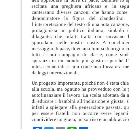
nell’approdare in terre di pace. Durante lo s
recitata una preghiera africana e, in segu
canteranno diverse canzoni che hanno com
denominatore la figura del clandestino. 
l’interpretazione del testo di una nota canzon
protagonista un politico italiano, simbolo de
dilagante, che infatti tratta con sarcasmo
approdano nelle nostre coste. A conclude
messaggio di pace, dove una bimba di origini c
tutti i suoi compagni di classe, come sim
speranza in un mondo più giusto e perché l’
intesa come tale e non come una forzatura me
da leggi internazionali.
Un progetto importante, poiché non è stata chies
alla scuola, ma ognuno ha provveduto con le p
autofinanziare il lavoro. La scelta adottata da 
di educare i bambini all’inclusione è giusta, 
infatti a spiegare alla generazione passata, qu
per essere fratelli non occorre avere legam
condividere un gioco, un sorriso e un abbraccio