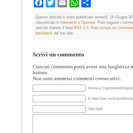
Facebook
Twitter
Email
WhatsApp
Condividi
Questo articolo è stato pubblicato venerdì, 16 Giugno 20
classificato in
Interventi e Opinioni
. Puoi seguire i comm
articolo tramite il feed
RSS 2.0
. Puoi
inviare un commen
trackback
dal tuo sito.
Scrivi un commento
Ciascun commento potrà avere una lunghezza 
battute.
Non sono ammessi commenti consecutivi.
Nome e Cognomeobbligato
E-mail (non verrà pubblicata
Sito Web