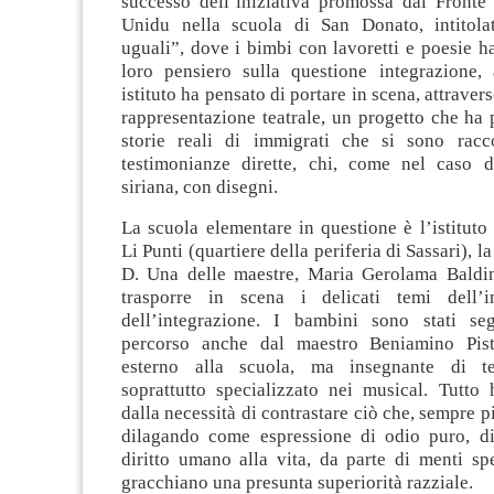
successo dell’iniziativa promossa dal Fronte 
Unidu nella scuola di San Donato, intitola
uguali”, dove i bimbi con lavoretti e poesie h
loro pensiero sulla questione integrazione,
istituto ha pensato di portare in scena, attravers
rappresentazione teatrale, un progetto che ha
storie reali di immigrati che si sono racc
testimonianze dirette, chi, come nel caso 
siriana, con disegni.
La scuola elementare in questione è l’istitut
Li Punti (quartiere della periferia di Sassari), la
D. Una delle maestre, Maria Gerolama Baldi
trasporre in scena i delicati temi dell’
dell’integrazione. I bambini sono stati se
percorso anche dal maestro Beniamino Pist
esterno alla scuola, ma insegnante di tec
soprattutto specializzato nei musical. Tutto 
dalla necessità di contrastare ciò che, sempre pi
dilagando come espressione di odio puro, d
diritto umano alla vita, da parte di menti sp
gracchiano una presunta superiorità razziale.