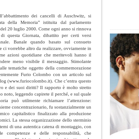
l’abbattimento dei cancelli di Auschwitz, si
a della Memoria” istituita dal parlamento
1 del 20 luglio 2000. Come ogni anno si rinnova
à di questa Giornata, dibattito
per certi versi
banale. Banale quando basato sul consueto
le ci vorrebbe altro da realizzare, ovviamente in
me azioni quotidiane che meritevoli hanno il
endere meno visibile il messaggio. Stimolante
 alle tematiche oggetto della commemorazione
entemente Furio Colombo con un articolo sul
blog (www.furiocolombo.it). Che c’entra questo
o e dei suoi diritti? Il rapporto è molto stretto
o noto, leggendo capirete il perché, e sul quale
ria può utilmente richiamare l’attenzione:
insieme concentrazionario, fu sostanzialmente un
co capitalistico finalizzato alla produzione
omici. La stessa organizzazione dello sterminio
istemi di una autentica catena di montaggio, con
lle competenze e delle responsabilità, che