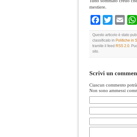
Tutto sommato credo che 
mestiere.
Faceboo
Twitte
Em
Questo articolo è stato pub
classificato in
Politiche in
tramite il feed
RSS 2.0
. Pu
sito.
Scrivi un commen
Ciascun commento potrà 
Non sono ammessi comme