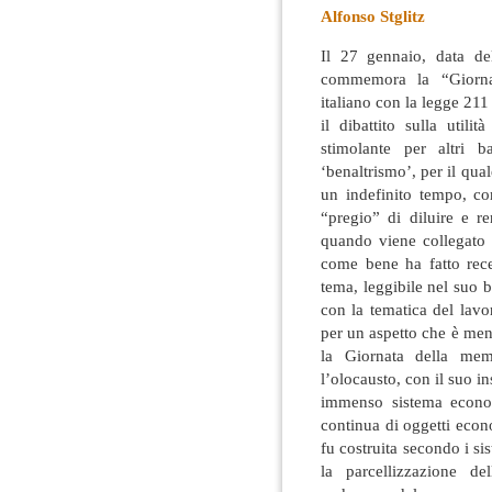
Alfonso Stglitz
Il 27 gennaio, data del
commemora la “Giornat
italiano con la legge 21
il dibattito sulla utilit
stimolante per altri 
‘benaltrismo’, per il qua
un indefinito tempo, co
“pregio” di diluire e r
quando viene collegato
come bene ha fatto rec
tema, leggibile nel suo 
con la tematica del lavor
per un aspetto che è men
la Giornata della memo
l’olocausto, con il suo 
immenso sistema economi
continua di oggetti econ
fu costruita secondo i s
la parcellizzazione de