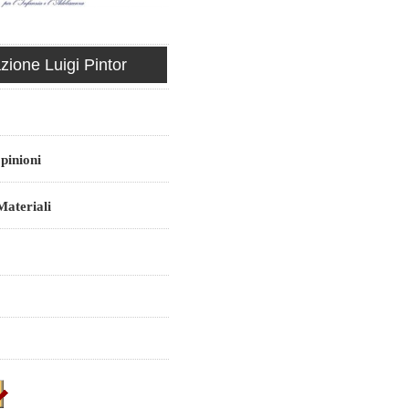
ione Luigi Pintor
pinioni
ateriali