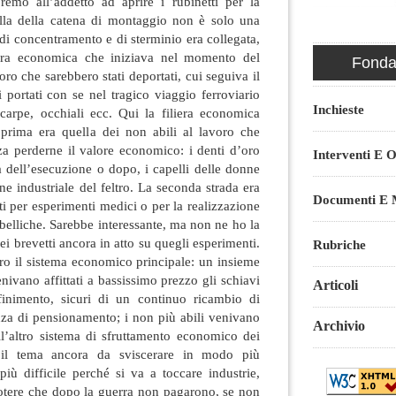
emo all’addetto ad aprire i rubinetti per la
ella della catena di montaggio non è solo una
 di concentramento e di sterminio era collegata,
iliera economica che iniziava nel momento del
Fondaz
oro che sarebbero stati deportati, cui seguiva il
 portati con se nel tragico viaggio ferroviario
Inchieste
scarpe, occhiali ecc. Qui la filiera economica
prima era quella dei non abili al lavoro che
za perderne il valore economico: i denti d’oro
Interventi E O
ma dell’esecuzione o dopo, i capelli delle donne
one industriale del feltro. La seconda strada era
Documenti E M
ati per esperimenti medici o per la realizzazione
 belliche. Sarebbe interessante, ma non ne ho la
i brevetti ancora in atto su quegli esperimenti.
Rubriche
tro il sistema economico principale: un insieme
enivano affittati a bassissimo prezzo gli schiavi
Articoli
sfinimento, sicuri di un continuo ricambio di
za di pensionamento; i non più abili venivano
Archivio
ell’altro sistema di sfruttamento economico dei
 il tema ancora da sviscerare in modo più
iù difficile perché si va a toccare industrie,
tere che dopo la guerra non pagarono, se non