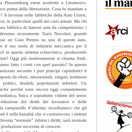
a Flossemburg viene trasferito a Litomerice,
oco prima della liberazione. Cosa fu mandato a
o? A lavorare nelle fabbriche della Auto Union,
i, in particolare quelli dei carri armati. Ma chi
una fabbrica di famose auto da competizione; i
rderanno sicuramente Tazio Nuvolari, grande
inse un Gran Premio su una di queste auto.
e il suo ruolo di industria meccanica per il
ì in questo sistema schiavistico, producendo
nion? Oggi più modestamente si chiama Audi.
anno fatto i conti con quel passato? In questo
nizzato secondo i puri principi capitalistici il
osto da ebrei, omosessuali, zingari, testimoni
 politici, disabili, popolazioni inferiori. Un
anche perché sono ancora oggi costantemente
ediatica, fisica e soprattutto vittime del senso
duzione dei diritti dei lavoratori e delle
a campanello d’allarme; ricordiamoci che gli
ed è sulla banalità che si costruiscono i sistemi
iventa “normale” ridurre i diritti, sarà normale
 produzione necessita di crescere.