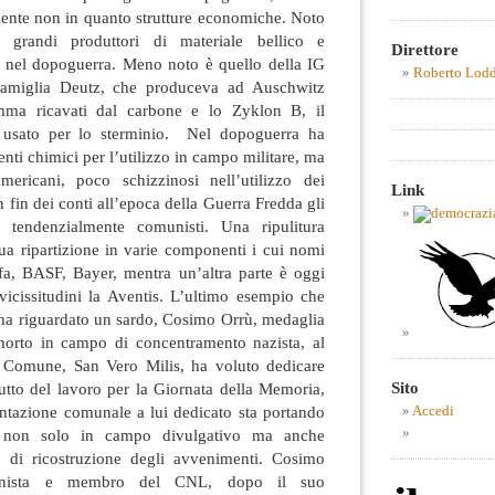
mente non in quanto strutture economiche. Noto
grandi produttori di materiale bellico e
Direttore
ti nel dopoguerra. Meno noto è quello della IG
Roberto Lod
 famiglia Deutz, che produceva ad Auschwitz
omma ricavati dal carbone e lo Zyklon B, il
 usato per lo sterminio. Nel dopoguerra ha
nti chimici per l’utilizzo in campo militare, ma
mericani, poco schizzinosi nell’utilizzo dei
Link
n fin dei conti all’epoca della Guerra Fredda gli
i tendenzialmente comunisti. Una ripulitura
sua ripartizione in varie componenti i cui nomi
fa, BASF, Bayer, mentra un’altra parte è oggi
 vicissitudini la Aventis. L’ultimo esempio che
 ha riguardato un sardo, Cosimo Orrù, medaglia
 morto in campo di concentramento nazista, al
o Comune, San Vero Milis, ha voluto dedicare
Sito
rutto del lavoro per la Giornata della Memoria,
ntazione comunale a lui dedicato sta portando
Accedi
i non solo in campo divulgativo ma anche
o di ricostruzione degli avvenimenti. Cosimo
zionista e membro del CNL, dopo il suo