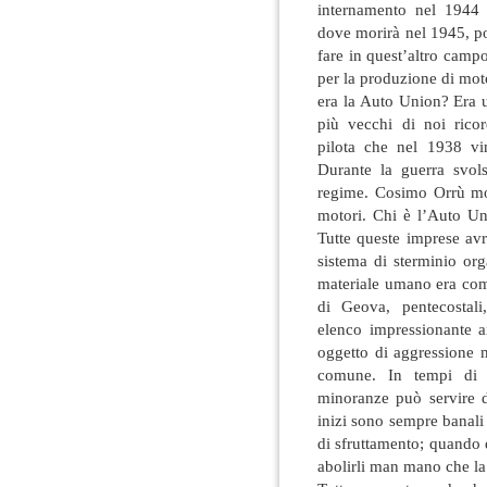
internamento nel 1944 
dove morirà nel 1945, p
fare in quest’altro camp
per la produzione di motor
era la Auto Union? Era 
più vecchi di noi rico
pilota che nel 1938 v
Durante la guerra svols
regime. Cosimo Orrù mor
motori. Chi è l’Auto U
Tutte queste imprese avr
sistema di sterminio orga
materiale umano era comp
di Geova, pentecostali,
elenco impressionante 
oggetto di aggressione m
comune. In tempi di ri
minoranze può servire d
inizi sono sempre banali 
di sfruttamento; quando d
abolirli man mano che la