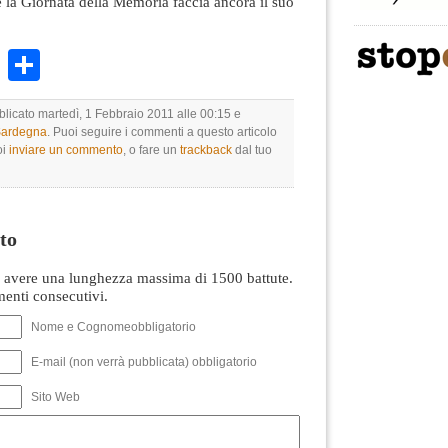
la Giornata della Memoria faccia ancora il suo
k
r
ail
WhatsApp
Condividi
blicato martedì, 1 Febbraio 2011 alle 00:15 e
 Sardegna
. Puoi seguire i commenti a questo articolo
oi
inviare un commento
, o fare un
trackback
dal tuo
to
avere una lunghezza massima di 1500 battute.
nti consecutivi.
Nome e Cognomeobbligatorio
E-mail (non verrà pubblicata) obbligatorio
Sito Web