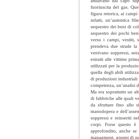
andavano dal capo supr
fuoriuscita del gas. Qu
figura retorica, ai campi
infatti, un’autentica f
sequestro dei beni di col
sequestro dei pochi beni
verso i campi, vestiti, 
prendeva due strade la 
venivano soppressi, sen
estratti alle vittime pri
utilizzati per la produzi
quella degli abili utilizz
di produzioni industriali
competenza, un’analisi de
Ma era soprattutto un al
di fabbriche alle quali v
da sfruttare fino allo 
manodopera e dell’assen
soppressi e reinseriti n
corpi. Forse questo è
approfondito, anche se p
managment, gruppi di po