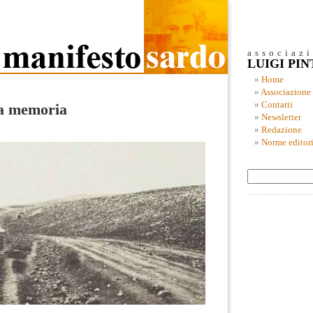
associaz
LUIGI PI
Home
Associazione
Contatti
la memoria
Newsletter
Redazione
Norme editori