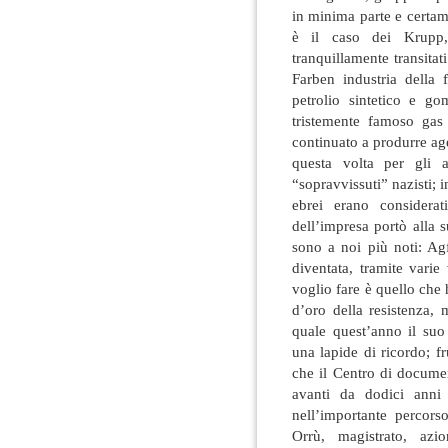
in minima parte e certa
è il caso dei Krupp, 
tranquillamente transita
Farben industria della
petrolio sintetico e g
tristemente famoso gas
continuato a produrre age
questa volta per gli a
“sopravvissuti” nazisti; i
ebrei erano considerat
dell’impresa portò alla 
sono a noi più noti: Ag
diventata, tramite varie
voglio fare è quello che
d’oro della resistenza,
quale quest’anno il su
una lapide di ricordo; f
che il Centro di docume
avanti da dodici ann
nell’importante percors
Orrù, magistrato, a