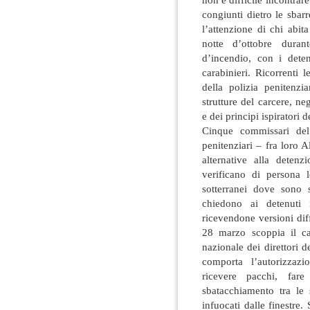
congiunti dietro le sbar
l’attenzione di chi abit
notte d’ottobre dura
d’incendio, con i dete
carabinieri. Ricorrenti l
della polizia penitenzi
strutture del carcere, ne
e dei principi ispiratori d
Cinque commissari del
penitenziari – fra loro 
alternative alla deten
verificano di persona le
sotterranei dove sono 
chiedono ai detenuti 
ricevendone versioni diffe
28 marzo scoppia il c
nazionale dei direttori d
comporta l’autorizzazi
ricevere pacchi, fare
sbatacchiamento tra le 
infuocati dalle finestre.