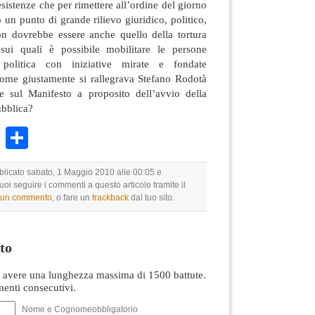
esistenze che per rimettere all’ordine del giorno
 un punto di grande rilievo giuridico, politico,
n dovrebbe essere anche quello della tortura
ui quali è possibile mobilitare le persone
politica con iniziative mirate e fondate
 come giustamente si rallegrava Stefano Rodotà
e sul Manifesto a proposito dell’avvio della
bblica?
k
r
ail
WhatsApp
Condividi
bblicato sabato, 1 Maggio 2010 alle 00:05 e
Puoi seguire i commenti a questo articolo tramite il
e un commento
, o fare un
trackback
dal tuo sito.
to
avere una lunghezza massima di 1500 battute.
nti consecutivi.
Nome e Cognomeobbligatorio