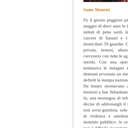
Sante Maurizi
Fu il giorno peggiore pe
maggio di dieci anni fa f
istituti di pena sardi,
carcere di Sassari e 18
domiciliari 59 guardie. O
privata, lesioni, abu
carcerario con tutte le a
inermi. Con una opera
terminava le indagini 
detenuti avvenuto un mese
definiti la stampa nazion
Da tempo montavano a l
tensioni a San Sebastian
fa, una montagna di tufo
decise di addossargli il
non avrai giustizia, solo
di violenza e autoles
dominio pubblico: le ce
non è difficile incontra