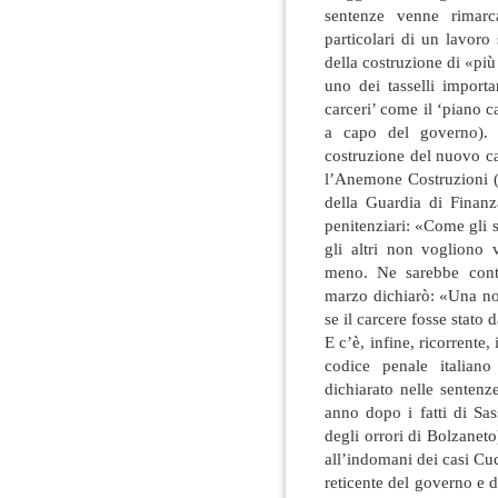
sentenze venne rimarca
particolari di un lavoro
della costruzione di «pi
uno dei tasselli importan
carceri’ come il ‘piano 
a capo del governo). A
costruzione del nuovo ca
l’Anemone Costruzioni 
della Guardia di Finanz
penitenziari: «Come gli 
gli altri non vogliono 
meno. Ne sarebbe conte
marzo dichiarò: «Una no
se il carcere fosse stato 
E c’è, infine, ricorrente,
codice penale italiano
dichiarato nelle sentenze
anno dopo i fatti di Sas
degli orrori di Bolzanet
all’indomani dei casi Cu
reticente del governo e de