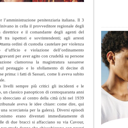
r l’amministrazione penitenziaria italiana. Il 3
inivano in cella il provveditore regionale degli
 la direttrice e il comandante degli agenti
del
 tra ispettori e sovrintendenti; agli arresti
ttanta ordini di custodia cautelare per violenza
so d’ufficio e violazione dell’ordinamento
ggravanti per aver agito con crudeltà su persone
zione clamorosa la magistratura sassarese
sul pestaggio e lo sfollamento di decine di
 prima: i fatti di Sassari, come li aveva subito
ale.
ivelli sempre più critici gli incidenti e le
o, un classico panopticon di centoquaranta anni
 sbrecciato al centro della città (chi nel 1939
 tribunale aveva le idee chiare: come dire, qui
 una scorciatoia per la galera). Diversi episodi
ionismo erano diventati immediatamente di
lle di due bracci si affacciano su via Cavour,
re per strada donne che chiacchierano con propri