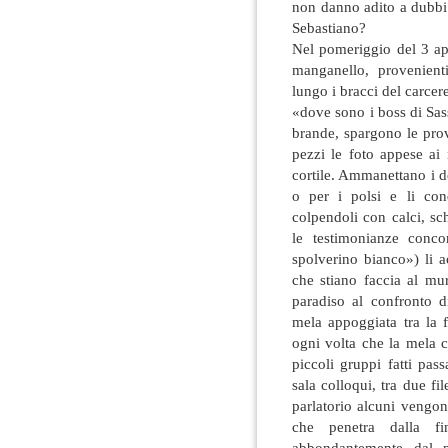
non danno adito a dubbi
Sebastiano?
Nel pomeriggio del 3 apr
manganello, provenienti
lungo i bracci del carcer
«dove sono i boss di Sass
brande, spargono le prov
pezzi le foto appese ai 
cortile. Ammanettano i det
o per i polsi e li con
colpendoli con calci, sc
le testimonianze conco
spolverino bianco») li a
che stiano faccia al mu
paradiso al confronto 
mela appoggiata tra la f
ogni volta che la mela c
piccoli gruppi fatti pas
sala colloqui, tra due fi
parlatorio alcuni vengon
che penetra dalla fi
abbondantemente dal 