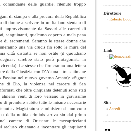
il comandante delle guardie, ritenuto troppo
Direttore
organi di stampa e alla procura della Repubblica
Roberto Lod
o di donne a scrivere in un italiano stentato di
iti improvvisamente da Sassari alle carceri di
ti, sanguinanti, qualcuno coperto a mala pena
rde di escrementi. Saranno le stesse donne che
meranno una via crucis fin sotto le mura del
Link
na città distratta se non ostile (il quotidiano
degna», sarebbe stato però protagonista in
a vicenda). Le stesse che firmeranno una lettera
olare della Giustizia con D’Alema – tre settimane
ro Fassino nel nuovo governo Amato): «Signor
ome di Dio, la violenza nel carcere di San
nformati che oltre cinquanta detenuti sono stati
i; almeno venti di loro versano in gravissime
 di prendere subito tutte le misure necessarie
Sito
detenuti». Magistratura e ministero si muovono
Accedi
ma della notitia criminis arriva sin dal primo
 nel carcere di Oristano: le raccapriccianti
l recluso chiamato a incontrare gli inquirenti