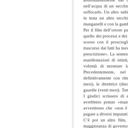
nell’acqua di un secchi
soffocarlo. Un altro subi
in testa un altro secc
manganelli e con la gamba
Per il film dell’orrore 
quello dei processi e dei 
scorso con il prosciogl
trascorso dai fatti ha in
prescrizione». La sentenz
manifestazioni di istinti
volontà di mostrare 
Precedentemente, ne
definitivamente con rit
mesi), la direttrice (di
guardie (venti mesi). Tutti
I giudici scrissero di 
avrebbero potuto «mand
avvertirono che «non è 
pagare a diversi imputati
C’è poi un altro film, 
maggioranza di governo 