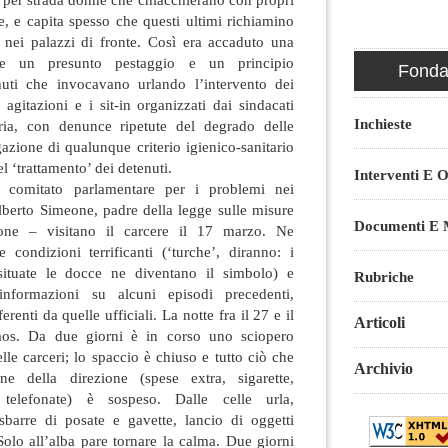
re, e capita spesso che questi ultimi richiamino
a nei palazzi di fronte. Così era accaduto una
nte un presunto pestaggio e un principio
Fondaz
nuti che invocavano urlando l’intervento dei
e agitazioni e i sit-in organizzati dai sindacati
Inchieste
aria, con denunce ripetute del degrado delle
gazione di qualunque criterio igienico-sanitario
el ‘trattamento’ dei detenuti.
Interventi E O
 comitato parlamentare per i problemi nei
Alberto Simeone, padre della legge sulle misure
Documenti E M
zione – visitano il carcere il 17 marzo. Ne
 condizioni terrificanti (‘turche’, diranno: i
situate le docce ne diventano il simbolo) e
Rubriche
informazioni su alcuni episodi precedenti,
renti da quelle ufficiali. La notte fra il 27 e il
Articoli
aos. Da due giorni è in corso uno sciopero
elle carceri; lo spaccio è chiuso e tutto ciò che
Archivio
one della direzione (spese extra, sigarette,
 telefonate) è sospeso. Dalle celle urla,
sbarre di posate e gavette, lancio di oggetti
 Solo all’alba pare tornare la calma. Due giorni