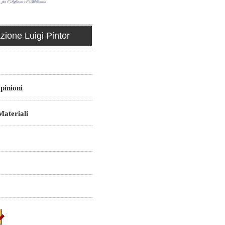
ione Luigi Pintor
pinioni
ateriali