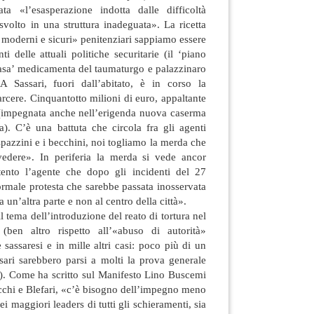
ta «l’esasperazione indotta dalle difficoltà
 svolto in una struttura inadeguata». La ricetta
ù moderni e sicuri» penitenziari sappiamo essere
ti delle attuali politiche securitarie (il ‘piano
casa’ medicamenta del taumaturgo e palazzinaro
 Sassari, fuori dall’abitato, è in corso la
rcere. Cinquantotto milioni di euro, appaltante
(impegnata anche nell’erigenda nuova caserma
a). C’è una battuta che circola fra gli agenti
spazzini e i becchini, noi togliamo la merda che
vedere». In periferia la merda si vede ancor
nto l’agente che dopo gli incidenti del 27
rmale protesta che sarebbe passata inosservata
da un’altra parte e non al centro della città».
 il tema dell’introduzione del reato di tortura nel
 (ben altro rispetto all’«abuso di autorità»
 sassaresi e in mille altri casi: poco più di un
sari sarebbero parsi a molti la prova generale
o). Come ha scritto sul Manifesto Lino Buscemi
cchi e Blefari, «c’è bisogno dell’impegno meno
i maggiori leaders di tutti gli schieramenti, sia