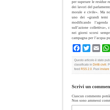
per superare le residue r
dei lavori del parlamento
morale e civile». Ma no
uno dei «grandi temi s
modificando l’agenda 
sull’azione collettiva»,
nei giorni scorsi sempr
campagna per l’acqua pu
Faceboo
Twitte
Em
Questo articolo è stato pu
classificato in
Diritti civili
. 
feed
RSS 2.0
. Puoi
inviar
Scrivi un commen
Ciascun commento potrà 
Non sono ammessi comme