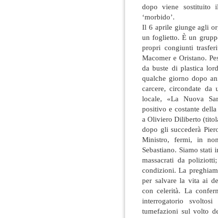
dopo viene sostituito 
‘morbido’.
Il 6 aprile giunge agli 
un foglietto. È un grupp
propri congiunti trasfer
Macomer e Oristano. Pes
da buste di plastica lo
qualche giorno dopo ani
carcere, circondate da u
locale, «La Nuova Sar
positivo e costante dell
a Oliviero Diliberto (tit
dopo gli succederà Pie
Ministro, fermi, in n
Sebastiano. Siamo stati i
massacrati da poliziott
condizioni. La preghiamo
per salvare la vita ai 
con celerità. La confer
interrogatorio svoltosi
tumefazioni sul volto de