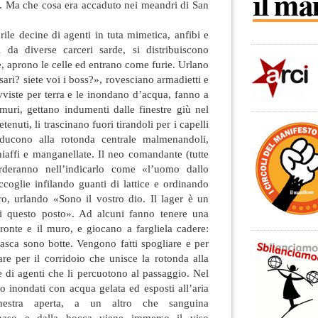
. Ma che cosa era accaduto nei meandri di San
ile decine di agenti in tuta mimetica, anfibi e
 da diverse carceri sarde, si distribuiscono
e, aprono le celle ed entrano come furie. Urlano
ari? siete voi i boss?», rovesciano armadietti e
viste per terra e le inondano d’acqua, fanno a
muri, gettano indumenti dalle finestre giù nel
enuti, li trascinano fuori tirandoli per i capelli
ducono alla rotonda centrale malmenandoli,
hiaffi e manganellate. Il neo comandante (tutte
rderanno nell’indicarlo come «l’uomo dallo
ccoglie infilando guanti di lattice e ordinando
ro, urlando «Sono il vostro dio. Il lager è un
di questo posto». Ad alcuni fanno tenere una
ronte e il muro, e giocano a fargliela cadere:
asca sono botte. Vengono fatti spogliare e per
sare per il corridoio che unisce la rotonda alla
le di agenti che li percuotono al passaggio. Nel
o inondati con acqua gelata ed esposti all’aria
nestra aperta, a un altro che sanguina
naso e dalla bocca viene immerso il viso