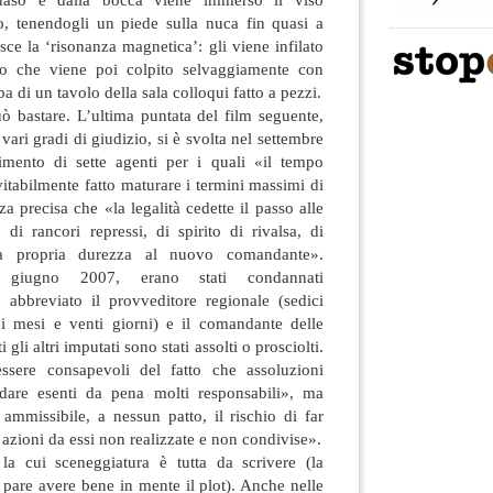
o, tenendogli un piede sulla nuca fin quasi a
sce la ‘risonanza magnetica’: gli viene infilato
hio che viene poi colpito selvaggiamente con
 di un tavolo della sala colloqui fatto a pezzi.
può bastare. L’ultima puntata del film seguente,
vari gradi di giudizio, si è svolta nel settembre
imento di sette agenti per i quali «il tempo
evitabilmente fatto maturare i termini massimi di
a precisa che «la legalità cedette il passo alle
, di rancori repressi, di spirito di rivalsa, di
la propria durezza al nuovo comandante».
l giugno 2007, erano stati condannati
o abbreviato il provveditore regionale (sedici
eci mesi e venti giorni) e il comandante delle
 gli altri imputati sono stati assolti o prosciolti.
essere consapevoli del fatto che assoluzioni
are esenti da pena molti responsabili», ma
ammissibile, a nessun patto, il rischio di far
 azioni da essi non realizzate e non condivise».
la cui sceneggiatura è tutta da scrivere (la
pare avere bene in mente il plot). Anche nelle