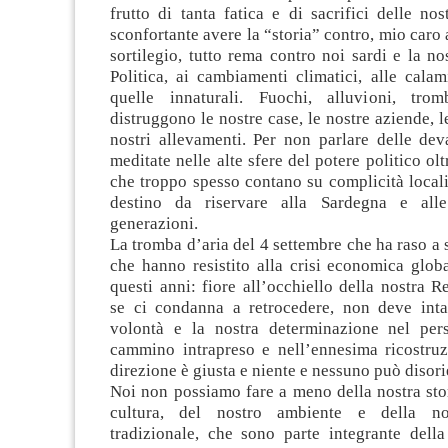
frutto di tanta fatica e di sacrifici delle nos
sconfortante avere la “storia” contro, mio car
sortilegio, tutto rema contro noi sardi e la nos
Politica, ai cambiamenti climatici, alle calam
quelle innaturali. Fuochi, alluvioni, tro
distruggono le nostre case, le nostre aziende, l
nostri allevamenti. Per non parlare delle dev
meditate nelle alte sfere del potere politico olt
che troppo spesso contano su complicità locali, 
destino da riservare alla Sardegna e alle
generazioni.
La tromba d’aria del 4 settembre che ha raso a 
che hanno resistito alla crisi economica globa
questi anni: fiore all’occhiello della nostra R
se ci condanna a retrocedere, non deve inta
volontà e la nostra determinazione nel pers
cammino intrapreso e nell’ennesima ricostruz
direzione è giusta e niente e nessuno può disori
Noi non possiamo fare a meno della nostra stor
cultura, del nostro ambiente e della no
tradizionale, che sono parte integrante della