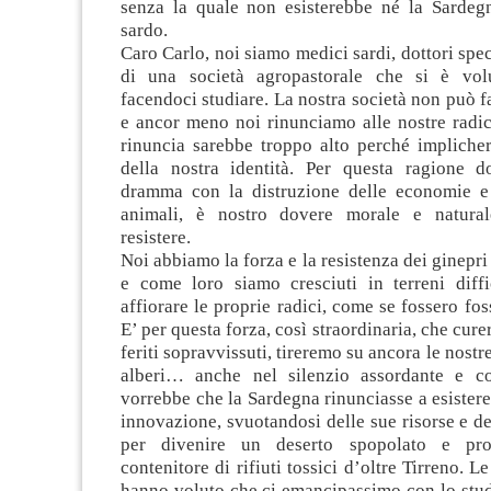
senza la quale non esisterebbe né la Sardeg
sardo.
Caro Carlo, noi siamo medici sardi, dottori spec
di una società agropastorale che si è vol
facendoci studiare. La nostra società non può f
e ancor meno noi rinunciamo alle nostre radici
rinuncia sarebbe troppo alto perché implicher
della nostra identità. Per questa ragione 
dramma con la distruzione delle economie e
animali, è nostro dovere morale e naturale
resistere.
Noi abbiamo la forza e la resistenza dei ginepr
e come loro siamo cresciuti in terreni diffic
affiorare le proprie radici, come se fossero foss
E’ per questa forza, così straordinaria, che cur
feriti sopravvissuti, tireremo su ancora le nostre
alberi… anche nel silenzio assordante e co
vorrebbe che la Sardegna rinunciasse a esistere
innovazione, svuotandosi delle sue risorse e de
per divenire un deserto spopolato e pro
contenitore di rifiuti tossici d’oltre Tirreno. L
hanno voluto che ci emancipassimo con lo stud