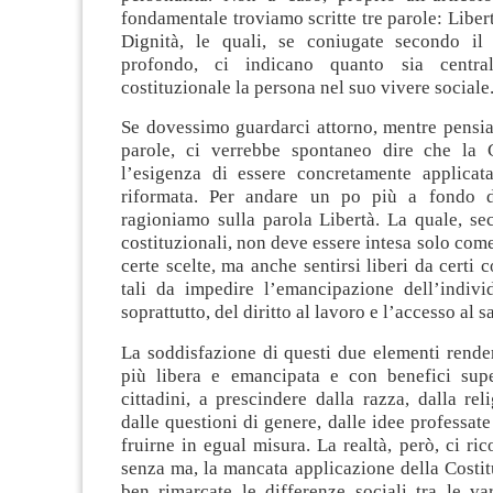
fondamentale troviamo scritte tre parole: Liber
Dignità, le quali, se coniugate secondo il 
profondo, ci indicano quanto sia centra
costituzionale la persona nel suo vivere sociale
Se dovessimo guardarci attorno, mentre pensia
parole, ci verrebbe spontaneo dire che la 
l’esigenza di essere concretamente applicata
riformata. Per andare un po più a fondo de
ragioniamo sulla parola Libertà. La quale, se
costituzionali, non deve essere intesa solo come
certe scelte, ma anche sentirsi liberi da certi 
tali da impedire l’emancipazione dell’indivi
soprattutto, del diritto al lavoro e l’accesso al s
La soddisfazione di questi due elementi rende
più libera e emancipata e con benefici super
cittadini, a prescindere dalla razza, dalla reli
dalle questioni di genere, dalle idee professate
fruirne in egual misura. La realtà, però, ci ric
senza ma, la mancata applicazione della Costi
ben rimarcate le differenze sociali tra le va