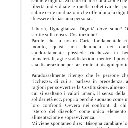
salute e dignità. Si tratta di una condizione che 
libertà individuale e quella collettiva dei pov
subire certe umiliazioni che offendono la dignit
di essere di ciascuna persona.
Libertà, Uguaglianza, Dignità dove sono? O
scritte sulla nostra Costituzione?
Parole che la nostra Carta fondamentale r
monito, quasi una denuncia nei conf
spudoratamente possiede ricchezza in be
immateriali, agi e soddisfazioni mentre il pove
sua disperazione per far fronte ai bisogni quotid
Paradossalmente ritengo che le persone ch
ricchezza, di cui si parlava in precedenza, a
ragioni per sovvertire la Costituzione, almeno i
cui si esaltano i valori umani, il senso della g
solidarietà ecc. proprio perché suonano come u
loro confronti. Ovvero nei confronti di ch
“sterco del diavolo” come unico elemento 
alimentazione e sopravvivenza.
Mi viene spontaneo dire: “Bisogna cambiare lo 