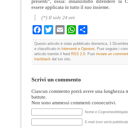
presenti”, ossia: innanzitutto difendere la C
essere applicata in tutto il suo insieme.
(*) Il sole 24 ore
Facebook
Twitter
Email
WhatsApp
Condividi
Questo articolo è stato pubblicato domenica, 1 Dicembre
e classificato in
Interventi e Opinioni
. Puoi seguire i co
articolo tramite il feed
RSS 2.0
. Puoi
inviare un commen
trackback
dal tuo sito.
Scrivi un commento
Ciascun commento potrà avere una lunghezza 
battute.
Non sono ammessi commenti consecutivi.
Nome e Cognomeobbligato
E-mail (non verrà pubblicata