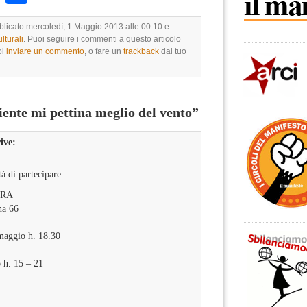
bblicato mercoledì, 1 Maggio 2013 alle 00:10 e
lturali
. Puoi seguire i commenti a questo articolo
oi
inviare un commento
, o fare un
trackback
dal tuo
nte mi pettina meglio del vento”
ive:
tà di partecipare:
TRA
na 66
maggio h. 18.30
o h. 15 – 21