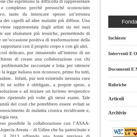
esie che esprimono la difficoltà di rappresentare
 e complesso perchè pressoché sconosciuto
tivo, tanto da innescare spesso un’erronea
a dei capelli ad altre malattie più diffuse. Una
Fondaz
iene rappresentata dagli artisti sia nei suoi
lle sue sfumature più ironiche, permettendo di
Inchieste
e un’occasione positiva di trasformazione della
rapportarsi con il proprio corpo e con gli altri.
così delicato, pur rimanendo all’interno di un
Interventi E O
richiesto di creare una collaborazione con chi
 problematiche raccontate e lotta per ottenere
Documenti E M
e la legge italiana non riconosce, primo fra tutti,
la salute. Infatti, pur non esistendo nessuna cura
chi ne soffre è obbligato, a proprie spese, a
Rubriche
 soluzione e ad iniziare un
turismo terapeutico
ltro ripetendo più volte gli stessi esami. Tale
Articoli
nità dei costi che potrebbero essere evitati se
iconoscimento di malattia cronica recidivante e,
Archivio
logia rara.
eso possibile la collaborazione con l’ASAA-
lopecia Areata – di Udine che ha patrocinato e
er il 2013 offrendo una fonte preziosa di