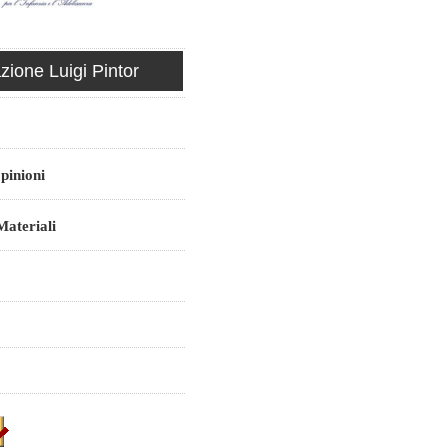
ione Luigi Pintor
pinioni
ateriali