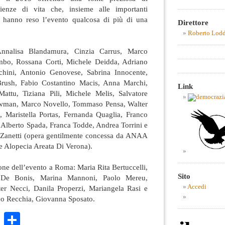
ienze di vita che, insieme alle importanti
he, hanno reso l’evento qualcosa di più di una
Direttore
Roberto Lod
nnalisa Blandamura, Cinzia Carrus, Marco
mbo, Rossana Corti, Michele Deidda, Adriano
chini, Antonio Genovese, Sabrina Innocente,
ush, Fabio Costantino Macis, Anna Marchi,
Link
attu, Tiziana Pili, Michele Melis, Salvatore
wman, Marco Novello, Tommaso Pensa, Walter
lis, Maristella Portas, Fernanda Quaglia, Franco
i, Alberto Spada, Franca Todde, Andrea Torrini e
 Zanetti (opera gentilmente concessa da ANAA
e Alopecia Areata Di Verona).
zione dell’evento a Roma: Maria Rita Bertuccelli,
Sito
o De Bonis, Marina Mannoni, Paolo Mereu,
Accedi
ter Necci, Danila Properzi, Mariangela Rasi e
co Recchia, Giovanna Sposato.
k
r
ail
WhatsApp
Condividi