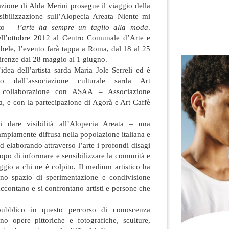
tazione di Alda Merini prosegue il viaggio della
nsibilizzazione sull’Alopecia Areata Niente mi
nto –
l’arte ha sempre un taglio alla moda
.
ell’ottobre 2012 al Centro Comunale d’Arte e
hele, l’evento farà tappa a Roma, dal 18 al 25
irenze dal 28 maggio al 1 giugno.
idea dell’artista sarda Maria Jole Serreli ed è
o dall’associazione culturale sarda Art
 collaborazione con ASAA – Associazione
, e con la partecipazione di Agorà e Art Caffè
 dare visibilità all’Alopecia Areata – una
mpiamente diffusa nella popolazione italiana e
 elaborando attraverso l’arte i profondi disagi
copo di informare e sensibilizzare la comunità e
ggio a chi ne è colpito. Il medium artistico ha
uno spazio di sperimentazione e condivisione
raccontano e si confrontano artisti e persone che
ubblico in questo percorso di conoscenza
no opere pittoriche e fotografiche, sculture,