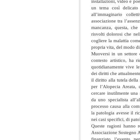
installazioni, video e po
un tema così delicato
all’immaginario collet
associazione tra l’assenz
mancanza, questa, che v
risvolti dolorosi che ne
cogliere la malattia com
propria vita, del modo di 
Muoversi in un settore 
contesto artistico, ha 
quotidianamente vive le
dei diritti che attualment
il diritto alla tutela del
per l’Alopecia Areata, 
cercare inutilmente una
da uno specialista all’a
processo causa alla comu
la patologia avesse il r
nei casi specifici, di pato
Queste ragioni hanno r
Associazione Sostegno A
finanziato l’evento p