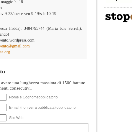
 maggio h. 18
o
iov 9-23/mer e ven 9-19/sab 10-19
esca Fadda), 3484795744 (Maria Jole Serreli),
ando)
lvento.wordpress.com
lvento@gmail.com
ta.org
to
avere una lunghezza massima di 1500 battute.
nti consecutivi.
Nome e Cognomeobbligatorio
E-mail (non verrà pubblicata) obbligatorio
Sito Web