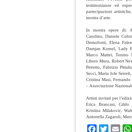
testimonianze ed esper
partecipazioni artistic
mostra d’arte.
*
In mostra opere di: A
Casolino, Daniele Colo
Demofonti, Elena Fales
Damjan Komel, Lady Br
Marco Mattei, Tonino M
Libero Mura, Robert Ne
Petretto, Fabrizio Pitta
Secci, Maria Jole Serrel
Cristina Masi, Fernando
– Associazione Nazional
*
Artisti invitati per l’edi
Erica Brancasi, Gild
Kristina Milakovic, Wal
Antonella Zagaroli, Mar
Faceboo
Twitte
Em