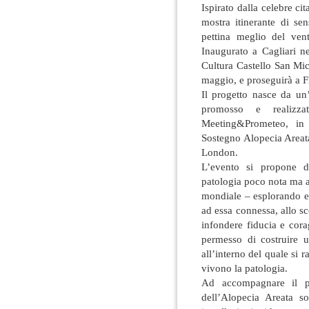
Ispirato dalla celebre ci
mostra itinerante di se
pettina meglio del ve
Inaugurato a Cagliari n
Cultura Castello San Mic
maggio, e proseguirà a F
Il progetto nasce da un’
promosso e realizzat
Meeting&Prometeo, in
Sostegno Alopecia Areata
London.
L’evento si propone di
patologia poco nota ma a
mondiale – esplorando ed
ad essa connessa, allo s
infondere fiducia e cora
permesso di costruire 
all’interno del quale si 
vivono la patologia.
Ad accompagnare il p
dell’Alopecia Areata so