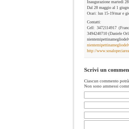
Inaugurazione martedì 28
Dal 28 maggio al 1 giugn
Orari: lun 15-19/mar e g
Contatti:
Cell: 3472114917 (Franc
3494240710 (Daniele Orl
nientemipettinamegliode
nientemipettinamegliode
http://www.sosalopeciarea
Scrivi un commen
Ciascun commento potrà 
Non sono ammessi comme