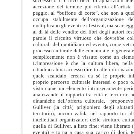
successo o il critico ricco di apparizioni tel
accezione del termine più riferita all’artista
peggio, al “buffone di corte”, che non a que
occupa stabilmente dell’organizzazione del
moltiplicano gli eventi e i festival, ma scarsegg
al di là delle vendite dei libri degli autori fest
parole il circuito virtuoso che dovrebbe coll
culturali del quotidiano ed evento, come vetri
processo culturale delle comunità e in general
semplicemente non è vissuto come un elemen
L’impressione è che la cultura libera, nella 
cittadino abbia accesso diretto alle informazion
quale scandalo, crearsi da sé le proprie in
proprio percorso culturale interessi o poco o
vista come un elemento intrinsecamente peric
analizzando il rapporto tra città e territorio n
dinamiche dell’offerta culturale, proponev
Gulliver (la città) prigioniero degli abitanti
territorio), ancora valida nel rapporto tra alti
intellettuali organizzatori delle strutture cultu
quella di Gulliver, a lieto fine; viene liberato (f
evento) e torna a casa sua carico di doni.