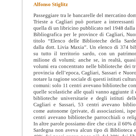
Alfonso Stiglitz
Passeggiare tra le bancarelle del mercatino dom
Trieste a Cagliari può portare a interessanti
quella di un libricino pubblicato nel 1948 dall
Bibliografica per le province di Cagliari, Nuo
titolo “Elenco delle
Biblioteche della Sarde
dalla dott. Livia Maxia”. Un elenco di 374 bi
su tutto il territorio sardo, con un patrimo
milione di volumi; anche se, in realtà, quas
volumi era concentrato nelle biblioteche dei t
provincia dell’epoca, Cagliari, Sassari e Nuoro
notare la ragione sociale di questi istituti cultur
comuni: solo 11 centri avevano biblioteche com
quelle scolastiche alle quali vanno aggiunte il
biblioteche universitarie e degli istituti del
Cagliari e Sassari, 53 centri avevano bibliot
come autonome (private, di associazioni, ispet
centri avevano biblioteche parrocchiali o reli
In altre parole possiamo dire che circa il 60% 
Sardegna non aveva alcun tipo di Biblioteca e