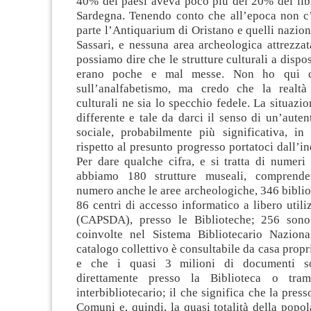
40% dei paesi aveva poco più del 20% dei libr
Sardegna. Tenendo conto che all’epoca non c
parte l’Antiquarium di Oristano e quelli naziona
Sassari, e nessuna area archeologica attrezzata
possiamo dire che le strutture culturali a dispo
erano poche e mal messe. Non ho qui 
sull’analfabetismo, ma credo che la realtà 
culturali ne sia lo specchio fedele. La situazio
differente e tale da darci il senso di un’auten
sociale, probabilmente più significativa, in 
rispetto al presunto progresso portatoci dall’in
Per dare qualche cifra, e si tratta di numeri 
abbiamo 180 strutture museali, comprend
numero anche le aree archeologiche, 346 bibli
86 centri di accesso informatico a libero utiliz
(CAPSDA), presso le Biblioteche; 256 sono 
coinvolte nel Sistema Bibliotecario Naziona
catalogo collettivo è consultabile da casa propr
e che i quasi 3 milioni di documenti so
direttamente presso la Biblioteca o trami
interbibliotecario; il che significa che la press
Comuni e, quindi, la quasi totalità della popo