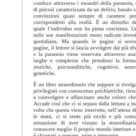
conduce attraverso i meandri della paranoia, 
di psicosi caratterizzata da un delirio, basato 
convinzioni quasi sempre di carattere per
corrispondenti alla realtà. È un disturbo d
quale l’individuo non ha piena coscienza. U
nelle sue manifestazioni meno radicate invest
quotidiana. Ma quando le pagine si sovr
pagine, il lettore si lascia avvolgere dai più di
e la paranoia viene osservata attraverso ana
larghe e complesse che prendono la forma 
storiche, psicoanalitiche, cognitive, neur
genetiche.
È un libro straordinario che seppure si rivolga
privilegiati con conoscenze psichiatriche, rie
a coinvolgere e affascinare anche coloro che
Accade così che ci si separa dalla lettura a 
volta che questa viene interrotta, nell’attesa d
le mani, ci si sente più ricchi e più cons
sensazione di aver vissuto la straordinari
conoscere meglio il proprio mondo interiore e 
è chiamati a operare, agire e interagire.