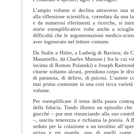
L’ampio volume si declina attraverso una str
alla riflessione scientifica, corredata da una l
e da numerosi riferimenti a ricerche, si intr
storie esemplificative volte anche a scioglie
difficoltà che le argomentazioni medico-scien
aver ingenerato nel lettore comune.
Da Stalin a Hitler, a Ludwig di Baviera; da C
Masaniello, da Charles Manson ( fra le cui vi
incinta di Roman Polanski) a Joseph Raimon
citarne soltanto alcuni, prendono corpo le div
di paranoia, di delirio, di psicosi. L’autore 
mai prima contenute in una cosi ricca varietà
volume.
Per esemplificare il tema della paura contra
della fiducia, Tondo illustra un episodio che
giacché – pur non rinunciando alla suo contri
–, suscita tenerezza e richiama la poesia. A 
seduto per la colazione a un tavolino all’ape
arriva e mi guarda, uno di quelli come