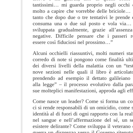
tantissimi… mi guarda proprio negli occhi 
molto a capire che vorrebbe delle briciole… g
tanto che dopo due o tre tentativi le prende
consuma una o due sul posto e vola via… l
sviluppata gradualmente, grazie all’assenz
negative. Difficile pensare che i passeri 
essere così fiduciosi nel prossimo…”
Alcuni occhielli riassuntivi, molti numeri stat
corredo di note si pongono come finalità ulti
dei diversi livelli della malattia con un “tes
nove sezioni nelle quali il libro è articolat
prendendo ad esempio il dettato galileiano
alla legge” – il processo evolutivo dalla par
sue molteplici manifestazioni, approda agli effe
Come nasce un leader? Come si forma un c
ci si rende responsabili di un omicidio, come 
identità al di fuori di ogni rapporto con la rea
nel sangue e nell’affermazione del sé, un s
esistere delirante? Come sviluppa il veterano 
guerra un disprezzo verso il Governo ritenuto