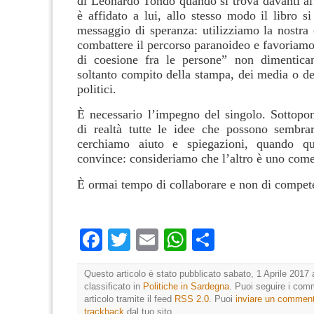
di Leonardo Tondo quando si trova davanti al 
è affidato a lui, allo stesso modo il libro s
messaggio di speranza: utilizziamo la nostra
combattere il percorso paranoideo e favoriamo “
di coesione fra le persone” non dimentic
soltanto compito della stampa, dei media o de
politici.
È necessario l’impegno del singolo. Sottopo
di realtà tutte le idee che possono sembrar
cerchiamo aiuto e spiegazioni, quando q
convince: consideriamo che l’altro è uno come
È ormai tempo di collaborare e non di compet
Facebook
Twitter
Email
WhatsApp
Condividi
Questo articolo è stato pubblicato sabato, 1 Aprile 2017 
classificato in
Politiche in Sardegna
. Puoi seguire i com
articolo tramite il feed
RSS 2.0
. Puoi
inviare un commen
trackback
dal tuo sito.