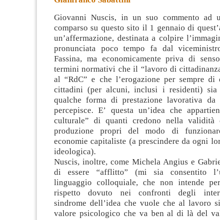
Giovanni Nuscis, in un suo commento ad u
comparso su questo sito il 1 gennaio di quest
un’affermazione, destinata a colpire l’immagin
pronunciata poco tempo fa dal viceministro
Fassina, ma economicamente priva di senso
termini normativi che il “lavoro di cittadinanz
al “RdC” e che l’erogazione per sempre di q
cittadini (per alcuni, inclusi i residenti) si
qualche forma di prestazione lavorativa da 
percepisce. E’ questa un’idea che appartie
culturale” di quanti credono nella validità 
produzione propri del modo di funzionare
economie capitaliste (a prescindere da ogni l
ideologica).
Nuscis, inoltre, come Michela Angius e Gabrie
di essere “afflitto” (mi sia consentito l
linguaggio colloquiale, che non intende pe
rispetto dovuto nei confronti degli interl
sindrome dell’idea che vuole che al lavoro si
valore psicologico che va ben al di là del v