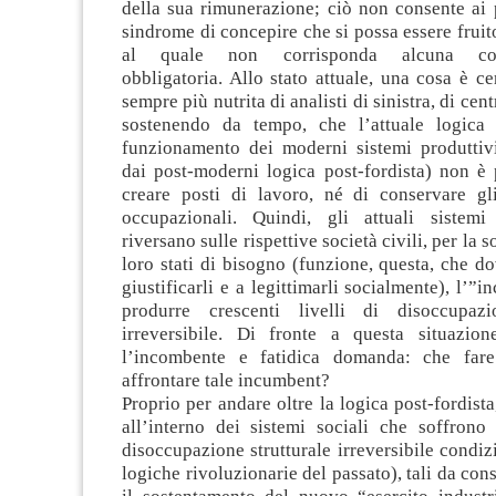
della sua rimunerazione; ciò non consente ai p
sindrome di concepire che si possa essere fruito
al quale non corrisponda alcuna cont
obbligatoria. Allo stato attuale, una cosa è ce
sempre più nutrita di analisti di sinistra, di cent
sostenendo da tempo, che l’attuale logica c
funzionamento dei moderni sistemi produttiv
dai post-moderni logica post-fordista) non è 
creare posti di lavoro, né di conservare gli 
occupazionali. Quindi, gli attuali sistemi i
riversano sulle rispettive società civili, per la 
loro stati di bisogno (funzione, questa, che d
giustificarli e a legittimarli socialmente), l’”
produrre crescenti livelli di disoccupazio
irreversibile. Di fronte a questa situazio
l’incombente e fatidica domanda: che far
affrontare tale incumbent?
Proprio per andare oltre la logica post-fordista
all’interno dei sistemi sociali che soffrono 
disoccupazione strutturale irreversibile condizi
logiche rivoluzionarie del passato), tali da con