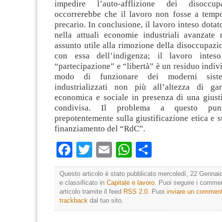
impedire l’auto-afflizione dei disoccupat
occorrerebbe che il lavoro non fosse a temp
precario. In conclusione, il lavoro inteso dotat
nella attuali economie industriali avanzat
assunto utile alla rimozione della disoccupazio
con essa dell’indigenza; il lavoro intes
“partecipazione” e “libertà” è un residuo indivi
modo di funzionare dei moderni siste
industrializzati non più all’altezza di gara
economica e sociale in presenza di una giusti
condivisa. Il problema a questo pun
prepotentemente sulla giustificazione etica e s
finanziamento del “RdC”.
Facebook
Twitter
Email
WhatsApp
Condividi
Questo articolo è stato pubblicato mercoledì, 22 Gennai
e classificato in
Capitale e lavoro
. Puoi seguire i comme
articolo tramite il feed
RSS 2.0
. Puoi
inviare un commen
trackback
dal tuo sito.