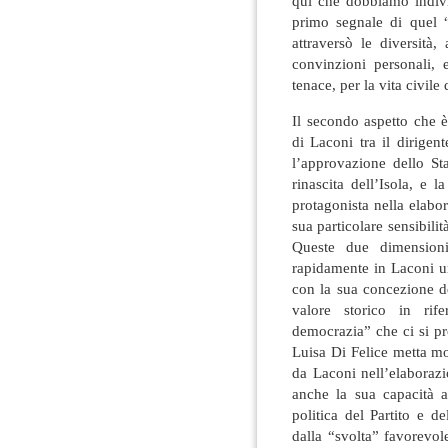
qui che dobbiamo indivi
primo segnale di quel “
attraversò le diversità
convinzioni personali, 
tenace, per la vita civile
Il secondo aspetto che è
di Laconi tra il dirigen
l’approvazione dello St
rinascita dell’Isola, e l
protagonista nella elabor
sua particolare sensibil
Queste due dimensioni
rapidamente in Laconi u
con la sua concezione de
valore storico in ri
democrazia” che ci si p
Luisa Di Felice metta mo
da Laconi nell’elaborazi
anche la sua capacità an
politica del Partito e de
dalla “svolta” favorevol