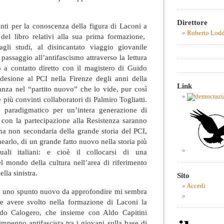
Direttore
nti per la conoscenza della figura di Laconi a
Roberto Lod
del libro relativi alla sua prima formazione,
 agli studi, al disincantato viaggio giovanile
 passaggio all’antifascismo attraverso la lettura
o a contatto diretto con il magistero di Guido
adesione al PCI nella Firenze degli anni della
Link
itanza nel “partito nuovo” che lo vide, pur così
e più convinti collaboratori di Palmiro Togliatti.
o paradigmatico per un’intera generazione di
he con la partecipazione alla Resistenza saranno
na non secondaria della grande storia del PCI,
earlo, di un grande fatto nuovo nella storia più
ttuali italiani: e cioè il collocarsi di una
l mondo della cultura nell’area di riferimento
ella sinistra.
Sito
Accedi
a, uno spunto nuovo da approfondire mi sembra
be avere svolto nella formazione di Laconi la
do Calogero, che insieme con Aldo Capitini
impegno antifascista tra i giovani sulla base di