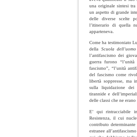
una originale sintesi tr
un aspetto di grande inte
delle diverse scelte p
l’itinerario di quella 
apparteneva.
Come ha testimoniato Lu
della
Scuola dell’uomo
l’antifascismo dei giova
guerra furono “l’unità
fascismo”, “l’unità anti
del fascismo come rivol
libertà soppresse, ma i
sulla liquidazione dei
tirannide e dell’imperia
delle classi che ne erano
E’ qui rintracciabile 
Resistenza, il cui nucl
contributo determinante 
estranee all’antifascism