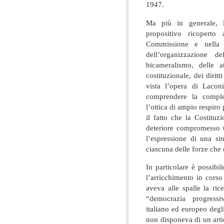
1947.
Ma più in generale, l’
propositivo ricoperto
Commissione e nella 
dell’organizzazione de
bicameralismo, delle a
costituzionale, dei dirit
vista l’opera di Laconi
comprendere la comples
l’ottica di ampio respiro p
il fatto che la Costitu
deteriore compromesso tra
l’espressione di una sin
ciascuna delle forze che 
In particolare è possibi
l’arricchimento in corso
aveva alle spalle la ri
“democrazia progressiv
italiano ed europeo degl
non disponeva di un artic