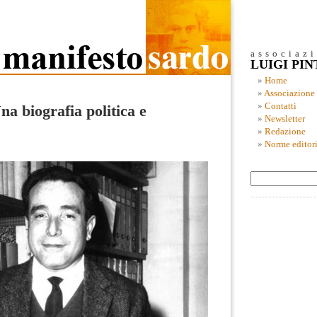
associaz
LUIGI PI
Home
Associazione
Contatti
a biografia politica e
Newsletter
Redazione
Norme editori