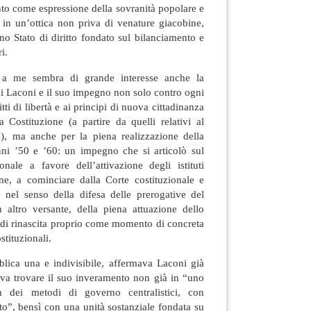
ento come espressione della sovranità popolare e
a, in un’ottica non priva di venature giacobine,
uno Stato di diritto fondato sul bilanciamento e
i.
a a me sembra di grande interesse anche la
 di Laconi e il suo impegno non solo contro ogni
itti di libertà e ai principi di nuova cittadinanza
a Costituzione (a partire da quelli relativi al
a), ma anche per la piena realizzazione della
nni ’50 e ’60: un impegno che si articolò sul
nale a favore dell’attivazione degli istituti
one, a cominciare dalla Corte costituzionale e
 nel senso della difesa delle prerogative del
 altro versante, della piena attuazione dello
i di rinascita proprio come momento di concreta
stituzionali.
blica una e indivisibile, affermava Laconi già
va trovare il suo inveramento non già in “uno
on dei metodi di governo centralistici, con
lto”, bensì con una unità sostanziale fondata su