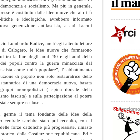
a democrazia e socialismo. Ma più in generale,
resse è costituito dalle idee nuove che al di là
olitiche e ideologiche, avrebbero informato
nuova generazione antifascista, a cui Laconi
cio Lombardo Radice, anch’egli attento lettore
di Calogero, le idee nuove che formarono
ni tra la fine degli anni ’30 e gli anni della
 dei popoli contro la guerra minacciata dal
fascista come unità popolare”, l’”abbattimento
uzione di popolo non solo restauratrice delle
nstauratrice di una democrazia nuova, basata
 gruppi monopolistici ( spina dorsale della
lismo fascista) e sulla partecipazione al potere
 state sempre escluse”.
in germe il tema fondante delle idee della
eo centrale sarebbe stato poi recepito, con il
delle forze cattoliche più progressiste, rimaste
o storico, dalla Costituzione repubblicana. Ed è