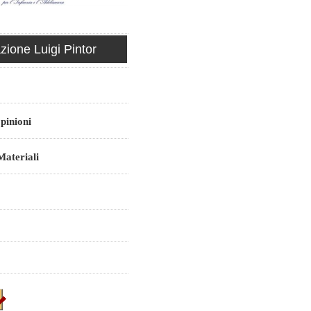
ione Luigi Pintor
pinioni
ateriali