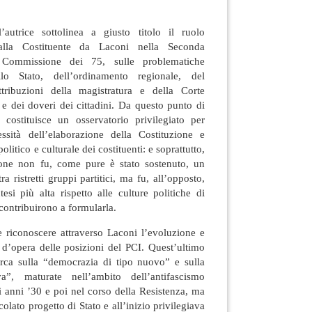
autrice sottolinea a giusto titolo il ruolo
 alla Costituente da Laconi nella Seconda
Commissione dei 75, sulle problematiche
llo Stato, dell’ordinamento regionale, del
ttribuzioni della magistratura e della Corte
ti e dei doveri dei cittadini. Da questo punto di
 costituisce un osservatorio privilegiato per
sità dell’elaborazione della Costituzione e
olitico e culturale dei costituenti: e soprattutto,
zione non fu, come pure è stato sostenuto, un
 ristretti gruppi partitici, ma fu, all’opposto,
tesi più alta rispetto alle culture politiche di
contribuirono a formularla.
le riconoscere attraverso Laconi l’evoluzione e
 d’opera delle posizioni del PCI. Quest’ultimo
cerca sulla “democrazia di tipo nuovo” e sulla
a”, maturate nell’ambito dell’antifascismo
i anni ’30 e poi nel corso della Resistenza, ma
olato progetto di Stato e all’inizio privilegiava