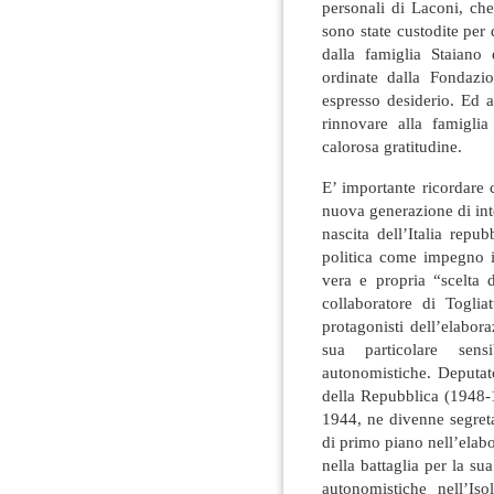
personali di Laconi, che
sono state custodite per
dalla famiglia Staiano
ordinate dalla Fondazi
espresso desiderio. Ed 
rinnovare alla famiglia
calorosa gratitudine.
E’ importante ricordare
nuova generazione di inte
nascita dell’Italia repu
politica come impegno i
vera e propria “scelta 
collaboratore di Togliat
protagonisti dell’elabora
sua particolare sen
autonomistiche. Deputato
della Repubblica (1948-
1944, ne divenne segret
di primo piano nell’elabo
nella battaglia per la su
autonomistiche nell’Is