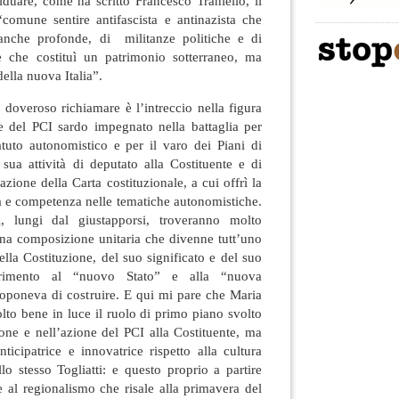
duare, come ha scritto Francesco Traniello, il
comune sentire antifascista e antinazista che
, anche profonde, di militanze politiche e di
e che costituì un patrimonio sotterraneo, ma
 della nuova Italia”.
 doveroso richiamare è l’intreccio nella figura
te del PCI sardo impegnato nella battaglia per
atuto autonomistico e per il varo dei Piani di
a sua attività di deputato alla Costituente e di
azione della Carta costituzionale, a cui offrì la
ità e competenza nelle tematiche autonomistiche.
, lungi dal giustapporsi, troveranno molto
na composizione unitaria che divenne tutt’uno
lla Costituzione, del suo significato e del suo
ferimento al “nuovo Stato” e alla “nuova
roponeva di costruire. E qui mi pare che Maria
lto bene in luce il ruolo di primo piano svolto
one e nell’azione del PCI alla Costituente, ma
ticipatrice e innovatrice rispetto alla cultura
llo stesso Togliatti: e questo proprio a partire
e al regionalismo che risale alla primavera del