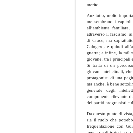
merito.
Anzitutto, molto importa
me sembrano i capitoli 
all’ambiente familiare,
attraverso il fascismo, al
di Croce, ma soprattutt
Calogero, e quindi all’
guerra; e infine, la mil
giovane, tra i principali 
Si tratta di un percors
giovani intellettuali, c
protagonisti di una pagi
ma anche, è bene sottolin
generale degli intelle
componente rilevante de
dei partiti progressisti e d
Da questo punto di vist
sia il ruolo che potreb
frequentazione con Gui
aveva qualificato il suo 