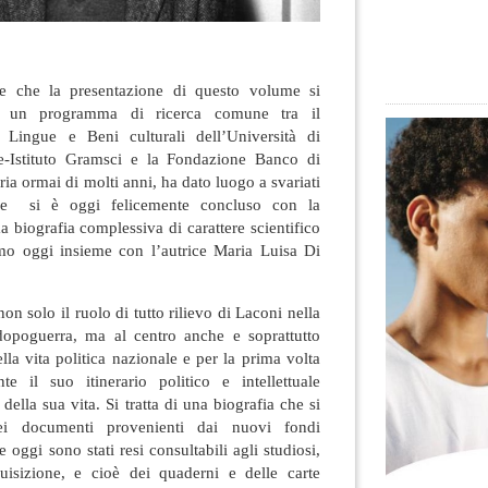
e che la presentazione di questo volume si
 di un programma di ricerca comune tra il
, Lingue e Beni culturali dell’Università di
e-Istituto Gramsci e la Fondazione Banco di
ia ormai di molti anni, ha dato luogo a svariati
i e si è oggi felicemente concluso con la
a biografia complessiva di carattere scientifico
mo oggi insieme con l’autrice Maria Luisa Di
on solo il ruolo di tutto rilievo di Laconi nella
opoguerra, ma al centro anche e soprattutto
lla vita politica nazionale e per la prima volta
nte il suo itinerario politico e intellettuale
della sua vita. Si tratta di una biografia che si
i documenti provenienti dai nuovi fondi
 oggi sono stati resi consultabili agli studiosi,
uisizione, e cioè dei quaderni e delle carte