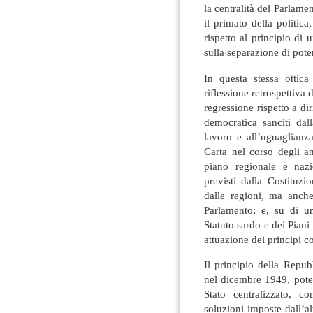
la centralità del Parlam
il primato della politic
rispetto al principio di 
sulla separazione di poter
In questa stessa ottic
riflessione retrospettiva
regressione rispetto a dir
democratica sanciti dall
lavoro e all’uguaglianz
Carta nel corso degli a
piano regionale e nazio
previsti dalla Costituzi
dalle regioni, ma anche
Parlamento; e, su di un
Statuto sardo e dei Pian
attuazione dei principi co
Il principio della Repub
nel dicembre 1949, pote
Stato centralizzato, c
soluzioni imposte dall’a