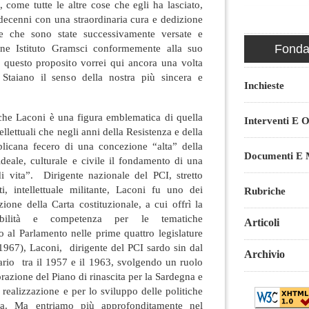
, come tutte le altre cose che egli ha lasciato,
 decenni con una straordinaria cura e dedizione
 e che sono state successivamente versate e
Fondaz
one Istituto Gramsci conformemente alla suo
a questo proposito vorrei qui ancora una volta
 Staiano il senso della nostra più sincera e
Inchieste
 che Laconi è una figura emblematica di quella
Interventi E O
llettuali che negli anni della Resistenza e della
bblicana fecero di una concezione “alta” della
Documenti E M
deale, culturale e civile il fondamento di una
di vita”. Dirigente nazionale del PCI, stretto
ti, intellettuale militante, Laconi fu uno dei
Rubriche
zione della Carta costituzionale, a cui offrì la
sibilità e competenza per le tematiche
Articoli
 al Parlamento nelle prime quattro legislature
1967), Laconi, dirigente del PCI sardo sin dal
Archivio
ario tra il 1957 e il 1963, svolgendo un ruolo
razione del Piano di rinascita per la Sardegna e
a realizzazione e per lo sviluppo delle politiche
ola. Ma entriamo più approfonditamente nel