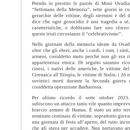
Prendo in prestito le parole di Moni Ovadia,
“Settimana della Memoria”, sette giorni in cui
gerarchie delle vittime, degli stermini e del d
dice che ogni genocidio è una tragedia a sé,
caratteristiche, e dobbiamo fare uno sforzo
queste tristi circostanze il “celebrativismo”.
Nelle giornate della memoria ideate da Ovadi
oltre che gli ebrei, anche i curdi, i rom, i sinti
armeni, cosiddetto muto perché non gli era r
appartenenza etnica. Di seguito saranno ricor
cinesi, i nativi delle americhe, le vittime de
Cirenaica all’Etiopia, le vittime di Stalin, i 26 m
sovietici morti durante la Seconda guerra 
cosiddetta operazione Barbarossa.
Per ultimo ricordo il sette ottobre 2023. 
subiscono un attacco tanto vile quanto improvv
braccio armato di Hamas. È stato un atto terr
seminato centinaia di vittime, soprattutto giov
una giornata di festa all’aperto, del tutto inco
che gli stava per accadere. Non portavano a