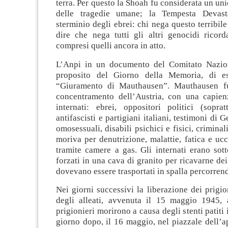
terra. Per questo la Shoah fu considerata un uni
delle tragedie umane; la Tempesta Devast
sterminio degli ebrei: chi nega questo terribil
dire che nega tutti gli altri genocidi ricorda
compresi quelli ancora in atto.
L’Anpi in un documento del Comitato Nazion
proposito del Giorno della Memoria, di es
“Giuramento di Mauthausen”. Mauthausen 
concentramento dell’Austria, con una capie
internati: ebrei, oppositori politici (soprat
antifascisti e partigiani italiani, testimoni di G
omosessuali, disabili psichici e fisici, crimina
moriva per denutrizione, malattie, fatica e ucci
tramite camere a gas. Gli internati erano sott
forzati in una cava di granito per ricavarne dei
dovevano essere trasportati in spalla percorren
Nei giorni successivi la liberazione dei prigio
degli alleati, avvenuta il 15 maggio 1945, 
prigionieri morirono a causa degli stenti patiti 
giorno dopo, il 16 maggio, nel piazzale dell’a