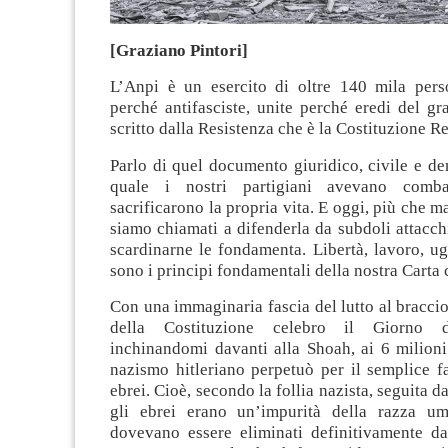
[Graziano Pintori]
L’Anpi è un esercito di oltre 140 mila perso
perché antifasciste, unite perché eredi del g
scritto dalla Resistenza che è la Costituzione R
Parlo di quel documento giuridico, civile e de
quale i nostri partigiani avevano comba
sacrificarono la propria vita. E oggi, più che m
siamo chiamati a difenderla da subdoli attacch
scardinarne le fondamenta. Libertà, lavoro, u
sono i principi fondamentali della nostra Carta 
Con una immaginaria fascia del lutto al braccio
della Costituzione celebro il Giorno 
inchinandomi davanti alla Shoah, ai 6 milioni
nazismo hitleriano perpetuò per il semplice f
ebrei. Cioè, secondo la follia nazista, seguita da
gli ebrei erano un’impurità della razza um
dovevano essere eliminati definitivamente dal