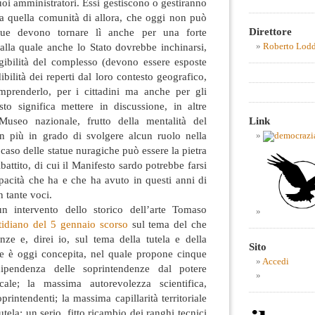
oi amministratori. Essi gestiscono o gestiranno
a quella comunità di allora, che oggi non può
Direttore
atue devono tornare lì anche per una forte
 alla quale anche lo Stato dovrebbe inchinarsi,
Roberto Lod
ngibilità del complesso (devono essere esposte
ibilità dei reperti dal loro contesto geografico,
mprenderlo, per i cittadini ma anche per gli
sto significa mettere in discussione, in altre
Link
Museo nazionale, frutto della mentalità del
n più in grado di svolgere alcun ruolo nella
caso delle statue nuragiche può essere la pietra
battito, di cui il Manifesto sardo potrebbe farsi
pacità che ha e che ha avuto in questi anni di
n tante voci.
 intervento dello storico dell’arte Tomaso
tidiano del 5 gennaio scorso
sul tema del che
nze e, direi io, sul tema della tutela e della
Sito
e è oggi concepita, nel quale propone cinque
Accedi
indipendenza delle soprintendenze dal potere
ocale; la massima autorevolezza scientifica,
printendenti; la massima capillarità territoriale
utela; un serio, fitto ricambio dei ranghi tecnici