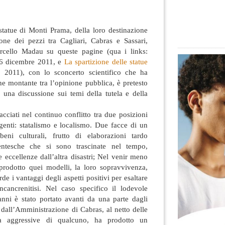
 statue di Monti Prama, della loro destinazione
one dei pezzi tra Cagliari, Cabras e Sassari,
cello Madau su queste pagine (qua i links:
16 dicembre 2011, e
La spartizione delle statue
 2011),
con lo sconcerto scientifico che ha
ne montante tra l’opinione pubblica, è pretesto
e una discussione sui temi della tutela e della
cciati nel continuo conflitto tra due posizioni
enti: statalismo e localismo. Due facce di un
ni culturali, frutto di elaborazioni tardo
entesche che si sono trascinate nel tempo,
eccellenze dall’altra disastri; Nel venir meno
rodotto quei modelli, la loro sopravvivenza,
e i vantaggi degli aspetti positivi per esaltare
incancrenitisi. Nel caso specifico il lodevole
anni è stato portato avanti da una parte dagli
ra dall’Amministrazione di Cabras, al netto delle
a aggressive di qualcuno, ha prodotto un