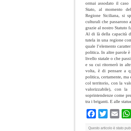
ormai assodato il caso 
Stato, al momento dell
Regione Siciliana, si 
culturali che passarono 
grazie al nostro Statuto f
Al di là della capacità d
tutela in una regione com
quale l’elemento caratter
politica. In altre parole 
livello statale o che passi
e su cui ritornerò in alt
volta, è di pensare a q
politica, certamente, ma 
col territorio, con la va
valorizzabile), con la 
soprintendenze come pref
tra i briganti. E alle sta
Faceboo
Twitte
Em
Questo articolo è stato pu