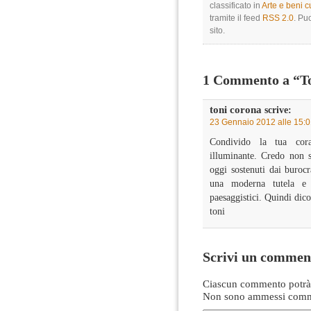
classificato in
Arte e beni cu
tramite il feed
RSS 2.0
. Pu
sito.
1 Commento a “To
toni corona
scrive:
23 Gennaio 2012 alle 15:
Condivido la tua cora
illuminante. Credo non si
oggi sostenuti dai burocr
una moderna tutela e vi
paesaggistici. Quindi dic
toni
Scrivi un commen
Ciascun commento potrà 
Non sono ammessi comme