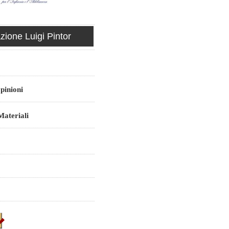
ione Luigi Pintor
pinioni
ateriali