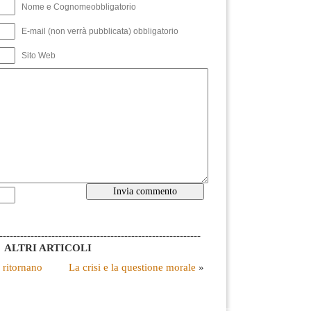
Nome e Cognomeobbligatorio
E-mail (non verrà pubblicata) obbligatorio
Sito Web
----------------------------------------------------------
ALTRI ARTICOLI
 ritornano
La crisi e la questione morale
»