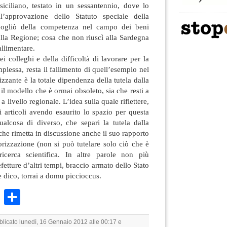
siciliano, testato in un sessantennio, dove lo
’approvazione dello Statuto speciale della
spogliò della competenza nel campo dei beni
alla Regione; cosa che non riuscì alla Sardegna
allimentare.
ei colleghi e della difficoltà di lavorare per la
plessa, resta il fallimento di quell’esempio nel
izzante è la totale dipendenza della tutela dalla
è il modello che è ormai obsoleto, sia che resti a
 a livello regionale. L’idea sulla quale riflettere,
ri articoli avendo esaurito lo spazio per questa
ualcosa di diverso, che separi la tutela dalla
che rimetta in discussione anche il suo rapporto
lorizzazione (non si può tutelare solo ciò che è
ricerca scientifica. In altre parole non più
etture d’altri tempi, braccio armato dello Stato
tue dico, torrai a domu piccioccus.
k
r
ail
WhatsApp
Condividi
bblicato lunedì, 16 Gennaio 2012 alle 00:17 e