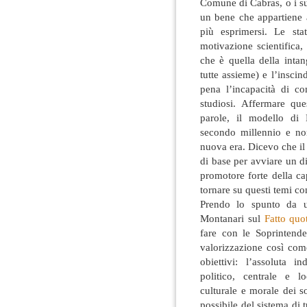
Comune di Cabras, o i su
un bene che appartiene 
più esprimersi. Le st
motivazione scientifica,
che è quella della inta
tutte assieme) e l’inscind
pena l’incapacità di co
studiosi. Affermare que
parole, il modello di 
secondo millennio e no
nuova era. Dicevo che il 
di base per avviare un di
promotore forte della ca
tornare su questi temi co
Prendo lo spunto da un
Montanari sul
Fatto quo
fare con le Soprintende
valorizzazione così com
obiettivi: l’assoluta 
politico, centrale e l
culturale e morale dei so
possibile del sistema di t