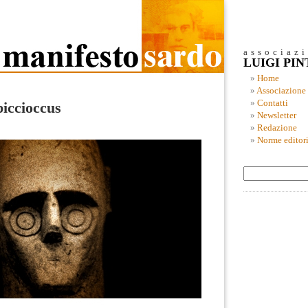
associaz
LUIGI PI
Home
Associazione
Contatti
piccioccus
Newsletter
Redazione
Norme editori