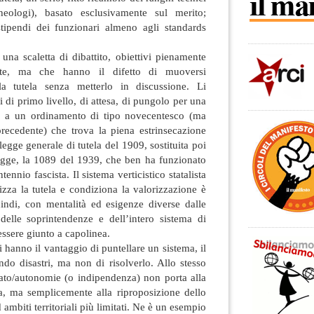
cheologi), basato esclusivamente sul merito;
tipendi dei funzionari almeno agli standards
 una scaletta di dibattito, obiettivi pienamente
ente, ma che hanno il difetto di muoversi
lla tutela senza metterlo in discussione. Li
vi di primo livello, di attesa, di pungolo per una
 a un ordinamento di tipo novecentesco (ma
precedente) che trova la piena estrinsecazione
egge generale di tutela del 1909, sostituita poi
legge, la 1089 del 1939, che ben ha funzionato
tennio fascista. Il sistema verticistico statalista
izza la tutela e condiziona la valorizzazione è
uindi, con mentalità ed esigenze diverse dalle
 delle soprintendenze e dell’intero sistema di
’essere giunto a capolinea.
 hanno il vantaggio di puntellare un sistema, il
ando disastri, ma non di risolverlo. Allo stesso
tato/autonomie (o indipendenza) non porta alla
a, ma semplicemente alla riproposizione dello
ambiti territoriali più limitati. Ne è un esempio