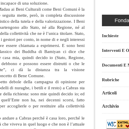
incapace di una soluzione.
 Madau ai Beni Culturali come Beni Comuni è la
e seguita mette, però, in completa discussione
Fondaz
istico della tutela e della valorizzazione. I Beni
partengono allo Stato, né alla Regione, né al
la collettività che ne è l’unica titolare. Stato,
Inchieste
gestori per conto, in nome di e negli interessi
deve essere chiamata a esprimersi. E sono beni
Interventi E O
 classico dei Buddha di Bamiyan ci dice che
è casa mia, quindi decido io (Stato, Regione,
ebbono e possono essere distrutti o che le
Documenti E M
ite”, ci dà la distanza tra la visione
l concetto di Bene Comune.
Rubriche
petto debole della campagna di opinione per
delli di nuraghe, i betili e il resto) a Cabras sta
Articoli
e della richiesta: sono mie quindi decido io; ed
quell’Ente non ha, nei decenni scorsi, fatto
r accoglierle o per restituire alla collettività
Archivio
no andare a Cabras perché è casa loro, perché le
 che viveva in quel luogo e che non è l’attuale