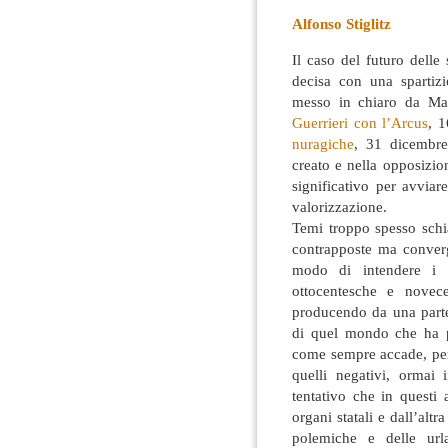
Alfonso Stiglitz
Il caso del futuro delle
decisa con una spartizi
messo in chiaro da Mar
Guerrieri con l’Arcus
, 
nuragiche
, 31 dicembre
creato e nella opposizio
significativo per avviar
valorizzazione.
Temi troppo spesso schia
contrapposte ma converg
modo di intendere i be
ottocentesche e novec
producendo da una parte 
di quel mondo che ha p
come sempre accade, perd
quelli negativi, ormai 
tentativo che in questi 
organi statali e dall’alt
polemiche e delle url