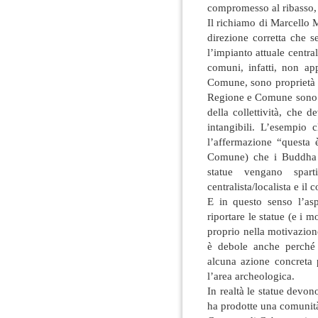
compromesso al ribasso, 
Il richiamo di Marcello
direzione corretta che s
l’impianto attuale central
comuni, infatti, non ap
Comune, sono proprietà del
Regione e Comune sono i 
della collettività, che 
intangibili. L’esempio
l’affermazione “questa 
Comune) che i Buddha d
statue vengano spart
centralista/localista e i
E in questo senso l’as
riportare le statue (e i mo
proprio nella motivazion
è debole anche perché 
alcuna azione concreta pe
l’area archeologica.
In realtà le statue devo
ha prodotte una comunità