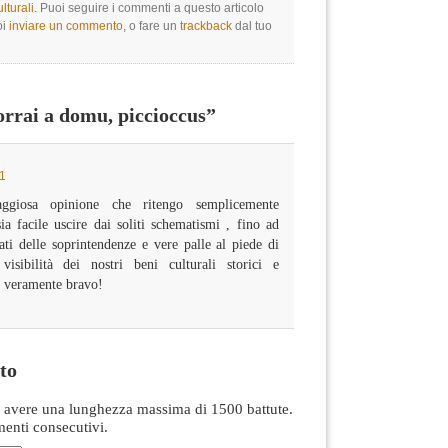
lturali
. Puoi seguire i commenti a questo articolo
oi
inviare un commento
, o fare un
trackback
dal tuo
rrai a domu, piccioccus”
01
ggiosa opinione che ritengo semplicemente
a facile uscire dai soliti schematismi , fino ad
ati delle soprintendenze e vere palle al piede di
sibilità dei nostri beni culturali storici e
o veramente bravo!
to
avere una lunghezza massima di 1500 battute.
nti consecutivi.