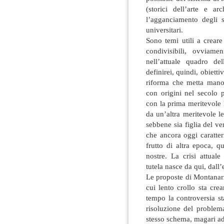
(storici dell’arte e ar
l’agganciamento degli s
universitari.
Sono temi utili a creare
condivisibili, ovviam
nell’attuale quadro de
definirei, quindi, obietti
riforma che metta mano
con origini nel secolo 
con la prima meritevole l
da un’altra meritevole 
sebbene sia figlia del ven
che ancora oggi caratter
frutto di altra epoca, q
nostre. La crisi attuale
tutela nasce da qui, dall
Le proposte di Montanari
cui lento crollo sta cre
tempo la controversia s
risoluzione del problem
stesso schema, magari ad 