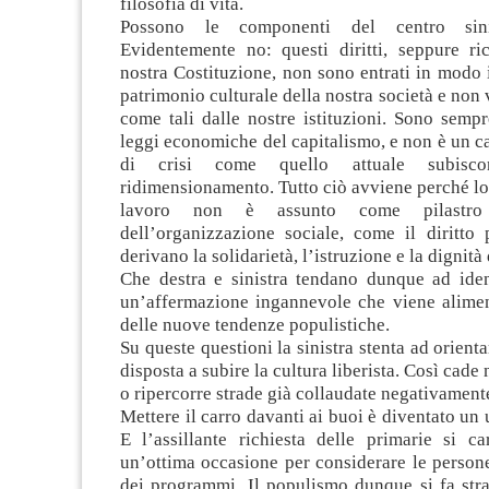
filosofia di vita.
Possono le componenti del centro sinis
Evidentemente no: questi diritti, seppure ric
nostra Costituzione, non sono entrati in modo i
patrimonio culturale della nostra società e non 
come tali dalle nostre istituzioni. Sono sempr
leggi economiche del capitalismo, e non è un ca
di crisi come quello attuale subisc
ridimensionamento. Tutto ciò avviene perché lo s
lavoro non è assunto come pilastro 
dell’organizzazione sociale, come il diritto 
derivano la solidarietà, l’istruzione e la dignità
Che destra e sinistra tendano dunque ad ident
un’affermazione ingannevole che viene aliment
delle nuove tendenze populistiche.
Su queste questioni la sinistra stenta ad orient
disposta a subire la cultura liberista. Così cad
o ripercorre strade già collaudate negativament
Mettere il carro davanti ai buoi è diventato un 
E l’assillante richiesta delle primarie si ca
un’ottima occasione per considerare le person
dei programmi. Il populismo dunque si fa stra