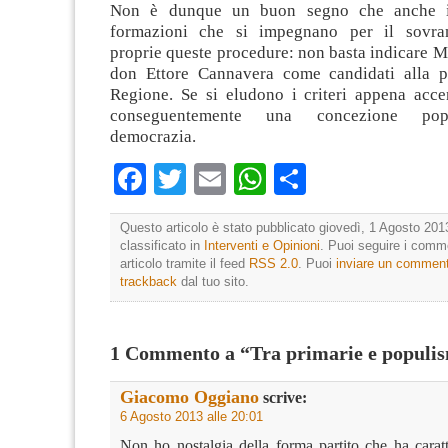
Non è dunque un buon segno che anche i
formazioni che si impegnano per il sovra
proprie queste procedure: non basta indicare 
don Ettore Cannavera come candidati alla p
Regione. Se si eludono i criteri appena accen
conseguentemente una concezione popu
democrazia.
Facebook
Twitter
Email
WhatsApp
Condividi
Questo articolo è stato pubblicato giovedì, 1 Agosto 201
classificato in
Interventi e Opinioni
. Puoi seguire i comm
articolo tramite il feed
RSS 2.0
. Puoi
inviare un commen
trackback
dal tuo sito.
1 Commento a “Tra primarie e populi
Giacomo Oggiano
scrive:
6 Agosto 2013 alle 20:01
Non ho nostalgia della forma partito che ha caratt