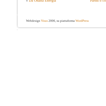
«
Da Ottana Energia
Partiti o co
Webdesign
Visus
2006, su piattaforma
WordPress