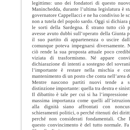
legittimo: uno dei fondatori di questo nuovo
Maninchedda, durante l’ultima legislatura è st
governatore Cappellacci e ne ha condiviso le sc
non a tutela del popolo sardo. Oggi si dichiara
le sorti della Sardegna. È strano tutto ciò 
avesse avuto dubbi sull’operato della Giunta p
il suo partito di appartenenza o uscire dal
comunque poteva impegnarsi diversamente. N
ciò rende la sua proposta attuale poco credib
viziata di trasformismo. Né appare conv
dichiarazione di intenti a sostegno del sovran
l’importante è restare nella mischia e con
mantenimento di un posto che conta nell’area de
Mentre nascono partiti nuovi tende a s
distinzione importante: quella tra destra e sinist
Il dibattito è tale per cui si ha l’impressione 
massima importanza come quelli all’istruzione
alla dignità siano affrontati con noncu
schieramenti politici, o perché ritenuti dei diritt
perché non considerati fondamentali. Che l
questo convincimento è del tutto normale. Fa 