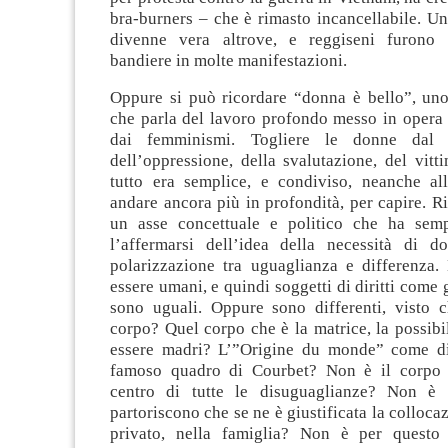
bra-burners – che è rimasto incancellabile. U
divenne vera altrove, e reggiseni furono 
bandiere in molte manifestazioni.
Oppure si può ricordare “donna è bello”, uno
che parla del lavoro profondo messo in opera
dai femminismi. Togliere le donne dal
dell’oppressione, della svalutazione, del vit
tutto era semplice, e condiviso, neanche al
andare ancora più in profondità, per capire. R
un asse concettuale e politico che ha semp
l’affermarsi dell’idea della necessità di d
polarizzazione tra uguaglianza e differenza
essere umani, e quindi soggetti di diritti come 
sono uguali. Oppure sono differenti, visto 
corpo? Quel corpo che è la matrice, la possibil
essere madri? L’”Origine du monde” come dic
famoso quadro di Courbet? Non è il corpo d
centro di tutte le disuguaglianze? Non è 
partoriscono che se ne è giustificata la colloc
privato, nella famiglia? Non è per questo 