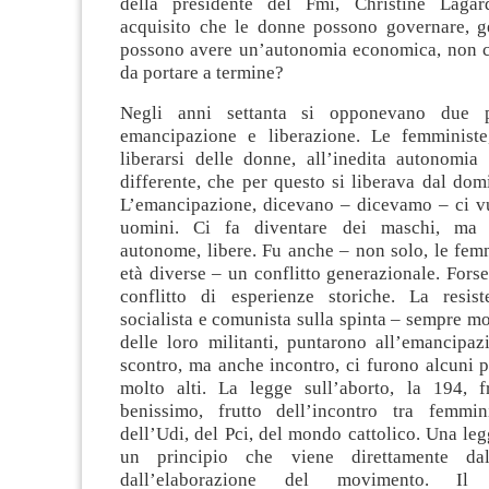
della presidente del Fmi, Christine Laga
acquisito che le donne possono governare, ges
possono avere un’autonomia economica, non ci
da portare a termine?
Negli anni settanta si opponevano due p
emancipazione e liberazione. Le femministe
liberarsi delle donne, all’inedita autonomia
differente, che per questo si liberava dal domi
L’emancipazione, dicevano – dicevamo – ci vu
uomini. Ci fa diventare dei maschi, ma 
autonome, libere. Fu anche – non solo, le fem
età diverse – un conflitto generazionale. Fors
conflitto di esperienze storiche. La resiste
socialista e comunista sulla spinta – sempre mo
delle loro militanti, puntarono all’emancipaz
scontro, ma anche incontro, ci furono alcuni p
molto alti. La legge sull’aborto, la 194, fra
benissimo, frutto dell’incontro tra femm
dell’Udi, del Pci, del mondo cattolico. Una le
un principio che viene direttamente dal
dall’elaborazione del movimento. Il 