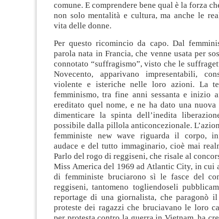
comune. E comprendere bene qual è la forza ch
non solo mentalità e cultura, ma anche le rea
vita delle donne.
Per questo ricomincio da capo. Dal femmini
parola nata in Francia, che venne usata per sost
connotato “suffragismo”, visto che le suffragett
Novecento, apparivano impresentabili, cons
violente e isteriche nelle loro azioni. La t
femminismo, tra fine anni sessanta e inizio a
ereditato quel nome, e ne ha dato una nuova 
dimenticare la spinta dell’inedita liberazion
possibile dalla pillola anticoncezionale. L’azio
femministe new wave riguarda il corpo, inf
audace e del tutto immaginario, cioè mai real
Parlo del rogo di reggiseni, che risale al concor
Miss America del 1969 ad Atlantic City, in cui 
di femministe bruciarono sì le fasce del c
reggiseni, tantomeno togliendoseli pubblicam
reportage di una giornalista, che paragonò il
proteste dei ragazzi che bruciavano le loro ca
per protesta contro la guerra in Vietnam, ha cre