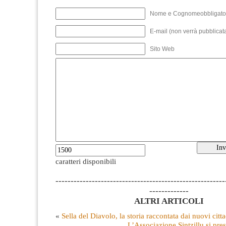
Nome e Cognomeobbligato
E-mail (non verrà pubblicata
Sito Web
caratteri disponibili
--------------------------------------------------------
-------------
ALTRI ARTICOLI
«
Sella del Diavolo, la storia raccontata dai nuovi citta
L’Associazione Sintzillu si pre