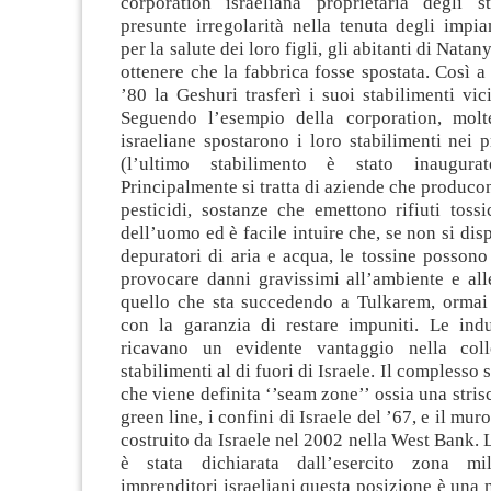
corporation israeliana proprietaria degli st
presunte irregolarità nella tenuta degli impia
per la salute dei loro figli, gli abitanti di Natan
ottenere che la fabbrica fosse spostata. Così a
’80 la Geshuri trasferì i suoi stabilimenti vi
Seguendo l’esempio della corporation, molt
israeliane spostarono i loro stabilimenti nei pr
(l’ultimo stabilimento è stato inaugura
Principalmente si tratta di aziende che producon
pesticidi, sostanze che emettono rifiuti tossi
dell’uomo ed è facile intuire che, se non si dis
depuratori di aria e acqua, le tossine posson
provocare danni gravissimi all’ambiente e all
quello che sta succedendo a Tulkarem, ormai 
con la garanzia di restare impuniti. Le indus
ricavano un evidente vantaggio nella coll
stabilimenti al di fuori di Israele. Il complesso s
che viene definita ‘’seam zone’’ ossia una strisci
green line, i confini di Israele del ’67, e il mur
costruito da Israele nel 2002 nella West Bank. 
è stata dichiarata dall’esercito zona mil
imprenditori israeliani questa posizione è una 