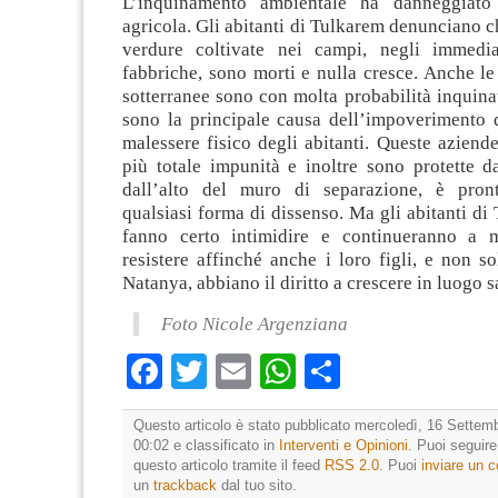
L’inquinamento ambientale ha danneggiato
agricola. Gli abitanti di Tulkarem denunciano ch
verdure coltivate nei campi, negli immedia
fabbriche, sono morti e nulla cresce. Anche le
sotterranee sono con molta probabilità inquina
sono la principale causa dell’impoverimento d
malessere fisico degli abitanti. Queste aziend
più totale impunità e inoltre sono protette da
dall’alto del muro di separazione, è pron
qualsiasi forma di dissenso. Ma gli abitanti di
fanno certo intimidire e continueranno a m
resistere affinché anche i loro figli, e non s
Natanya, abbiano il diritto a crescere in luogo s
Foto Nicole Argenziana
Facebook
Twitter
Email
WhatsApp
Condividi
Questo articolo è stato pubblicato mercoledì, 16 Settemb
00:02 e classificato in
Interventi e Opinioni
. Puoi seguir
questo articolo tramite il feed
RSS 2.0
. Puoi
inviare un
un
trackback
dal tuo sito.