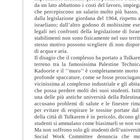
da un lato abbattono i costi del lavoro, impieg
che percepiscono un salario molto più basso, 
dalla legislazione giordana del 1964, rispetto
israeliano; dall’altro godono di moltissime ese
legali nei confronti della legislazione di Israe
stabilimenti non sono fisicamente nel suo territ
stesso motivo possono scegliere di non dispor
di acqua e aria.
Il disagio che il complesso ha portato a Tulkare
terreno tra la famosissima Palestine Technic
Kadoorie e il ‘’muro’’ è completamente morto 
profonde spaccature, come se fosse prosciugato
vicinissima al complesso industriale e gli abit
che possa perdere molti dei suoi studenti. Isti
una delle più antiche università della Palestina
accusano problemi di salute e le finestre rim
per evitare di respirare le tossine portate dal
della città di Tulkarem è in pericolo, dicono gli
studenti si ammalano come biasimarli se non vo
Ma non soffrono solo gli studenti dell’universit
Social Work Committee denuncia che molt