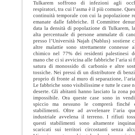
Tulkarem soffrono di infezioni agli occ
respiratori, tra cui l’asma è il più comune. Que
continuità temporale con cui la popolazione re
emanate dalle fabbriche. Il Committee denu
data la densità di popolazione di Tulkarem, la
alta percentuale di persone ammalate di can
presso l’Università Najah (Nablus) sostiene c
altre malattie sono strettamente connesse a
chimico nel 77% dei residenti palestinesi 
mano che ci si avvicina alle fabbriche l’aria si 
satura di monossido di carbonio e altre sos
tossiche. Nei pressi di un distributore di benzi
proprio di fronte al muro di separazione, l’aria
Le fabbriche sono visibilissime e tutte le case 
deserte. Gli abitanti hanno lasciato la zona po
impossibile. Ora queste case sono in vendi
spiccio ma nessuno le comprerà finché c
stabilimenti. Oltre ad avvelenare l’aria q
industriale avvelena il terreno. I rifiuti tos
questi stabilimenti sono altamente inquin
scaricati sui territori circostanti senza alc