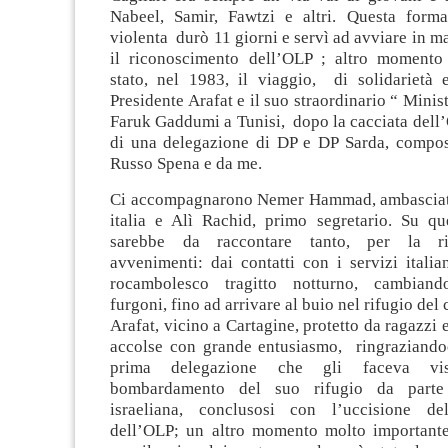
Nabeel, Samir, Fawtzi e altri. Questa form
violenta durò 11 giorni e servì ad avviare in ma
il riconoscimento dell’OLP ; altro momento 
stato, nel 1983, il viaggio, di solidarietà 
Presidente Arafat e il suo straordinario “ Minist
Faruk Gaddumi a Tunisi, dopo la cacciata dell
di una delegazione di DP e DP Sarda, compo
Russo Spena e da me.
Ci accompagnarono Nemer Hammad, ambasciato
italia e Alì Rachid, primo segretario. Su qu
sarebbe da raccontare tanto, per la ri
avvenimenti: dai contatti con i servizi italian
rocambolesco tragitto notturno, cambian
furgoni, fino ad arrivare al buio nel rifugio del
Arafat, vicino a Cartagine, protetto da ragazzi 
accolse con grande entusiasmo, ringraziandoc
prima delegazione che gli faceva vis
bombardamento del suo rifugio da parte 
israeliana, conclusosi con l’uccisione 
dell’OLP; un altro momento molto importante,