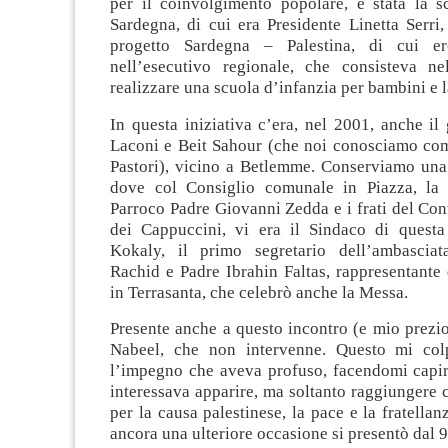
per il coinvolgimento popolare, è stata la s
Sardegna, di cui era Presidente Linetta Serri, 
progetto Sardegna – Palestina, di cui er
nell’esecutivo regionale, che consisteva ne
realizzare una scuola d’infanzia per bambini e l
In questa iniziativa c’era, nel 2001, anche il
Laconi e Beit Sahour (che noi conosciamo com
Pastori), vicino a Betlemme. Conserviamo una 
dove col Consiglio comunale in Piazza, la 
Parroco Padre Giovanni Zedda e i frati del Co
dei Cappuccini, vi era il Sindaco di questa
Kokaly, il primo segretario dell’ambasciat
Rachid e Padre Ibrahin Faltas, rappresentante
in Terrasanta, che celebrò anche la Messa.
Presente anche a questo incontro (e mio prezio
Nabeel, che non intervenne. Questo mi col
l’impegno che aveva profuso, facendomi capir
interessava apparire, ma soltanto raggiungere co
per la causa palestinese, la pace e la fratellan
ancora una ulteriore occasione si presentò dal 9