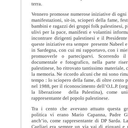
terra.
Vennero promosse numerose iniziative di ogni 
manifestazioni, sit-in, scioperi della fame, fes
bambini e ragazzi dei gruppi folk palestinesi, 
ulivi per la pace, manifesti e volantini informa
incontrare dirigenti palestinesi e il Presidente
queste iniziative era sempre presente Nabeel e a
in Sardegna, con cui mi rapportavo, con i mie
promuoverle o parteciparvi. Scorrendo il
documentale e fotografico, nella parte rise
palestinese, ho ritrovato tantissimo materiale, 
la memoria. Ne ricordo alcuni che mi sono rima
tempo : lo sciopero della fame, di oltre cento p
nel 1988, per il riconoscimento dell’O.L.P. (or
la liberazione della Palestina), come uni
rappresentante del popolo palestinese.
Tra i cento che avevano attuato questa gra
politica vi erano Mario Capanna, Padre Gi
anch’io, come rappresentante di DP Sarda. La
Cagliari era sempre un via vai di giovani 