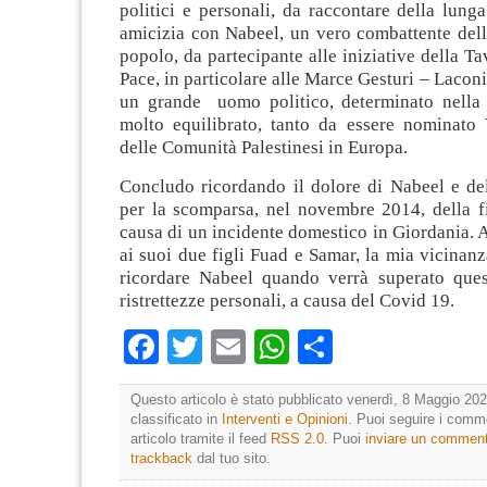
politici e personali, da raccontare della lunga
amicizia con Nabeel, un vero combattente dell
popolo, da partecipante alle iniziative della Ta
Pace, in particolare alle Marce Gesturi – Laconi
un grande uomo politico, determinato nella
molto equilibrato, tanto da essere nominato 
delle Comunità Palestinesi in Europa.
Concludo ricordando il dolore di Nabeel e del
per la scomparsa, nel novembre 2014, della fi
causa di un incidente domestico in Giordania. A
ai suoi due figli Fuad e Samar, la mia vicinan
ricordare Nabeel quando verrà superato que
ristrettezze personali, a causa del Covid 19.
Facebook
Twitter
Email
WhatsApp
Condividi
Questo articolo è stato pubblicato venerdì, 8 Maggio 202
classificato in
Interventi e Opinioni
. Puoi seguire i comm
articolo tramite il feed
RSS 2.0
. Puoi
inviare un commen
trackback
dal tuo sito.