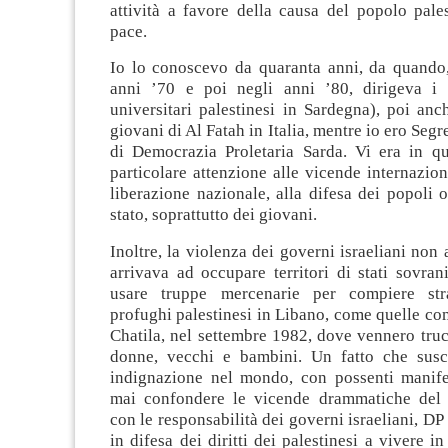
attività a favore della causa del popolo pale
pace.
Io lo conoscevo da quaranta anni, da quando, 
anni ’70 e poi negli anni ’80, dirigeva i
universitari palestinesi in Sardegna), poi anc
giovani di Al Fatah in Italia, mentre io ero Seg
di Democrazia Proletaria Sarda. Vi era in q
particolare attenzione alle vicende internaziona
liberazione nazionale, alla difesa dei popoli 
stato, soprattutto dei giovani.
Inoltre, la violenza dei governi israeliani non 
arrivava ad occupare territori di stati sovrani
usare truppe mercenarie per compiere st
profughi palestinesi in Libano, come quelle co
Chatila, nel settembre 1982, dove vennero truc
donne, vecchi e bambini. Un fatto che susc
indignazione nel mondo, con possenti manife
mai confondere le vicende drammatiche del 
con le responsabilità dei governi israeliani, DP
in difesa dei diritti dei palestinesi a vivere i