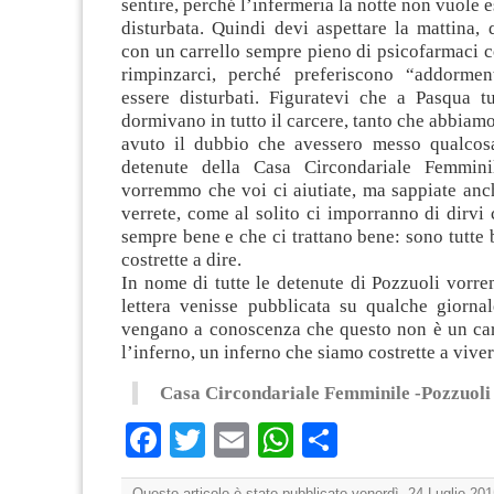
sentire, perché l’infermeria la notte non vuole 
disturbata. Quindi devi aspettare la mattina,
con un carrello sempre pieno di psicofarmaci 
rimpinzarci, perché preferiscono “addormen
essere disturbati. Figuratevi che a Pasqua tu
dormivano in tutto il carcere, tanto che abbiam
avuto il dubbio che avessero messo qualcos
detenute della Casa Circondariale Femmini
vorremmo che voi ci aiutiate, ma sappiate anc
verrete, come al solito ci imporranno di dirvi 
sempre bene e che ci trattano bene: sono tutte
costrette a dire.
In nome di tutte le detenute di Pozzuoli vorr
lettera venisse pubblicata su qualche giornal
vengano a conoscenza che questo non è un car
l’inferno, un inferno che siamo costrette a viver
Casa Circondariale Femminile -Pozzuoli
Facebook
Twitter
Email
WhatsApp
Condividi
Questo articolo è stato pubblicato venerdì, 24 Luglio 201