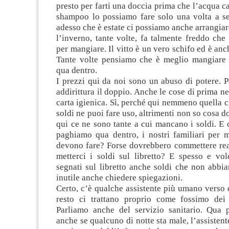
presto per farti una doccia prima che l’acqua ca
shampoo lo possiamo fare solo una volta a se
adesso che è estate ci possiamo anche arrangia
l’inverno, tante volte, fa talmente freddo che
per mangiare. Il vitto è un vero schifo ed è anc
Tante volte pensiamo che è meglio mangiare a
qua dentro.
I prezzi qui da noi sono un abuso di potere. 
addirittura il doppio. Anche le cose di prima ne
carta igienica. Sì, perché qui nemmeno quella ci
soldi ne puoi fare uso, altrimenti non so cosa 
qui ce ne sono tante a cui mancano i soldi. E 
paghiamo qua dentro, i nostri familiari per m
devono fare? Forse dovrebbero commettere reat
metterci i soldi sul libretto? E spesso e vol
segnati sul libretto anche soldi che non abbi
inutile anche chiedere spiegazioni.
Certo, c’è qualche assistente più umano verso d
resto ci trattano proprio come fossimo dei 
Parliamo anche del servizio sanitario. Qua 
anche se qualcuno di notte sta male, l’assistent