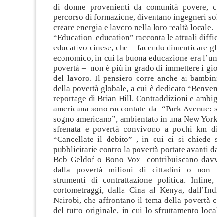
di donne provenienti da comunità povere, c
percorso di formazione, diventano ingegneri sol
creare energia e lavoro nella loro realtà locale.
“Education, education” racconta le attuali diffi
educativo cinese, che – facendo dimenticare g
economico, in cui la buona educazione era l’un
povertà – non è più in grado di immettere i g
del lavoro. Il pensiero corre anche ai bambin
della povertà globale, a cui è dedicato “Benve
reportage di Brian Hill. Contraddizioni e ambigu
americana sono raccontate da “Park Avenue: so
sogno americano”, ambientato in una New York
sfrenata e povertà convivono a pochi km di
“Cancellate il debito” , in cui ci si chiede
pubblicitarie contro la povertà portate avanti d
Bob Geldof o Bono Vox contribuiscano davve
dalla povertà milioni di cittadini o non s
strumenti di contrattazione politica. Infine
cortometraggi, dalla Cina al Kenya, dall’Ind
Nairobi, che affrontano il tema della povertà
del tutto originale, in cui lo sfruttamento loca