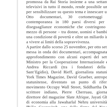
promossa da Rai Storia insieme a una settan
televisivi in tutto il mondo, rende possibile u
per sensibilizzare su questo tema e innescare
Otto documentari, 30 cortometraggi 
contemporanea in 180 paesi diversi per ri
diseguaglianze economiche che costringono 
mezzo di persone – tra donne, uomini e bambin
una condizione di povertà e oltre un miliardo i
a vivere ai limiti della sopravvivenza.
A partire dallo scorso 25 novembre, per otto set
messa in onda dei documentari, accompagnat
approfondimento con alcuni esperti del sett
Ministro per la Cooperazione Internazionale e
Andrea Riccardi (tra i fondatori dell
Sant’Egidio), David Rieff, giornalista statu
York Times Magazine, David Graeber, antropol
statunitense, diventato un punto di rife
movimento Occupy Wall Street, Siddhartha Deb
scrittore indiano, Pierre Cherruau, giorna
direttore del magazine Slate Afrique, Jayati G
di economia alla Jawaharlal Nehru universit