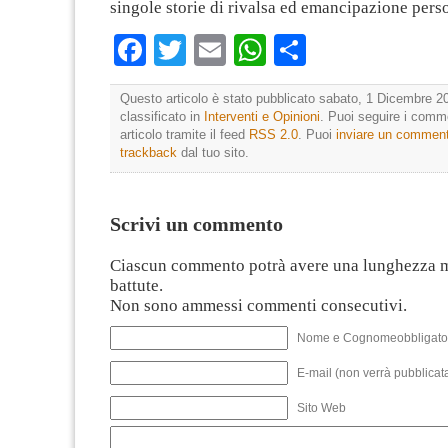
singole storie di rivalsa ed emancipazione pers
Facebook
Twitter
Email
WhatsApp
Condividi
Questo articolo è stato pubblicato sabato, 1 Dicembre 20
classificato in
Interventi e Opinioni
. Puoi seguire i comm
articolo tramite il feed
RSS 2.0
. Puoi
inviare un commen
trackback
dal tuo sito.
Scrivi un commento
Ciascun commento potrà avere una lunghezza 
battute.
Non sono ammessi commenti consecutivi.
Nome e Cognomeobbligato
E-mail (non verrà pubblicata
Sito Web