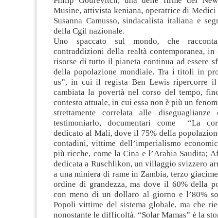
Philip Gourevitch, una delle firme del New
Musine, attivista keniana, operatrice di Medici 
Susanna Camusso, sindacalista italiana e segr
della Cgil nazionale.
Uno spaccato sul mondo, che racconta
contraddizioni della realtà contemporanea, in
risorse di tutto il pianeta continua ad essere s
della popolazione mondiale. Tra i titoli in p
us”, in cui il regista Ben Lewis ripercorre i
cambiata la povertà nel corso del tempo, fino
contesto attuale, in cui essa non è più un feno
strettamente correlata alle diseguaglianze
testimoniarlo, documentari come “La cors
dedicato al Mali, dove il 75% della popolazione
contadini, vittime dell’imperialismo economic
più ricche, come la Cina e l’Arabia Saudita; A
dedicata a Ruschlikon, un villaggio svizzero arr
a una miniera di rame in Zambia, terzo giacim
ordine di grandezza, ma dove il 60% della p
con meno di un dollaro al giorno e l’80% so
Popoli vittime del sistema globale, ma che ri
nonostante le difficoltà. “Solar Mamas” è la sto