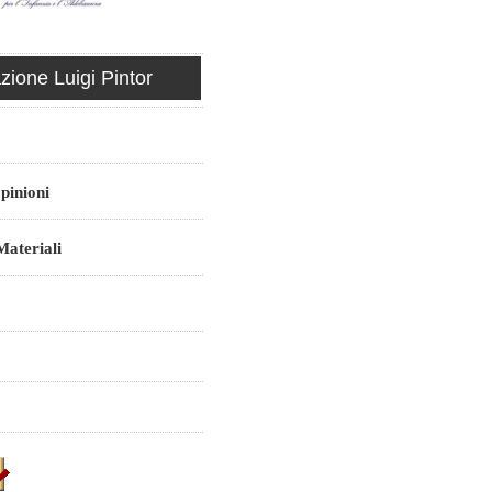
ione Luigi Pintor
pinioni
ateriali