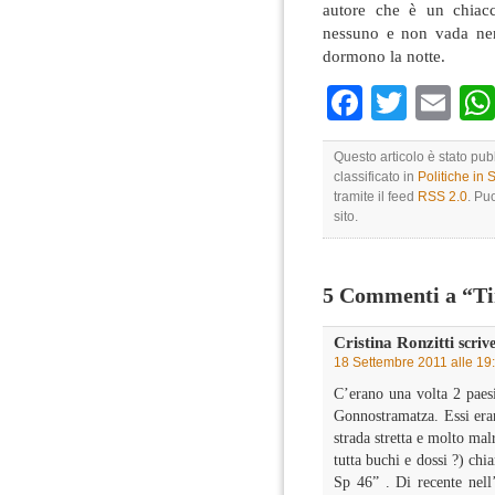
autore che è un chiac
nessuno e non vada ne
dormono la notte.
Faceboo
Twitte
Em
Questo articolo è stato pu
classificato in
Politiche in
tramite il feed
RSS 2.0
. Pu
sito.
5 Commenti a “T
Cristina Ronzitti
scrive
18 Settembre 2011 alle 19
C’erano una volta 2 paes
Gonnostramatza. Essi eran
strada stretta e molto mal
tutta buchi e dossi ?) ch
Sp 46” . Di recente nell