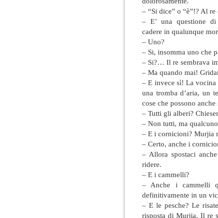
dolorosamente.
– “Si dice” o “è”!? Al re
– E’ una questione di
cadere in qualunque mom
– Uno?
– Si, insomma uno che 
– Si?… Il re sembrava im
– Ma quando mai! Gridar
– E invece sì! La vocina
una tromba d’aria, un t
cose che possono anche 
– Tutti gli alberi? Chieser
– Non tutti, ma qualcuno
– E i cornicioni? Murjia 
– Certo, anche i cornicio
– Allora spostaci anche
ridere.
– E i cammelli?
– Anche i cammelli q
definitivamente in un vic
– E le pesche? Le risa
risposta di Murjia. Il re