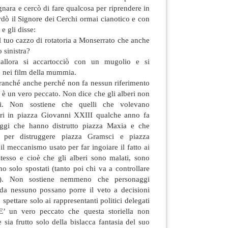
gnara e cercò di fare qualcosa per riprendere in
dò il Signore dei Cerchi ormai cianotico e con
 e gli disse:
il tuo cazzo di rotatoria a Monserrato che anche
o sinistra?
 allora si accartocciò con un mugolio e si
 nei film della mummia.
granché anche perché non fa nessun riferimento
 è un vero peccato. Non dice che gli alberi non
i. Non sostiene che quelli che volevano
lberi in piazza Giovanni XXIII qualche anno fa
naggi che hanno distrutto piazza Maxia e che
 per distruggere piazza Gramsci e piazza
il meccanismo usato per far ingoiare il fatto ai
stesso e cioè che gli alberi sono malati, sono
no solo spostati (tanto poi chi va a controllare
?). Non sostiene nemmeno che personaggi
i da nessuno possano porre il veto a decisioni
spettare solo ai rappresentanti politici delegati
 E’ un vero peccato che questa storiella non
e sia frutto solo della bislacca fantasia del suo