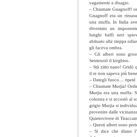
vagamente a disagio.
– Chiamate Gnagnoff! or
Gnagnoff era un rimasug
una muffa. In Italia av
diventato un imponente
lunghi baffi neri spi
abituato alla steppa odia
gli faceva ombra.
– Gli alberi sono gross
Sentenziò il kirghiso.
– Stà zitto nano! Gridò 
il re non sapeva più bene
– Dategli fuoco… ripeté 
– Chiamate Murjia! Ordin
Murjia era una muffa. S
colonna e si accostò al 
grigio Murjia si individua
provenire dalle vicinanze
Quietovivere di Tiracca
– Questi alberi sono peric
– Si dice che diano l’