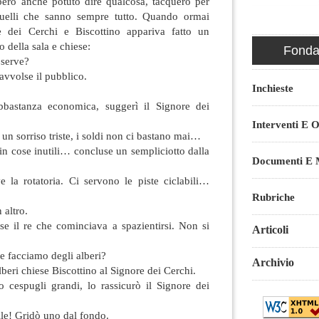
ero anche potuto dire qualcosa, tacquero per
quelli che sanno sempre tutto. Quando ormai
re dei Cerchi e Biscottino appariva fatto un
 della sala e chiese:
Fondaz
 serve?
avvolse il pubblico.
Inchieste
bastanza economica, suggerì il Signore dei
Interventi E O
 un sorriso triste, i soldi non ci bastano mai…
 in cose inutili… concluse un sempliciotto dalla
Documenti E M
 la rotatoria. Ci servono le piste ciclabili…
Rubriche
 altro.
se il re che cominciava a spazientirsi. Non si
Articoli
e facciamo degli alberi?
Archivio
beri chiese Biscottino al Signore dei Cerchi.
 cespugli grandi, lo rassicurò il Signore dei
lle! Gridò uno dal fondo.