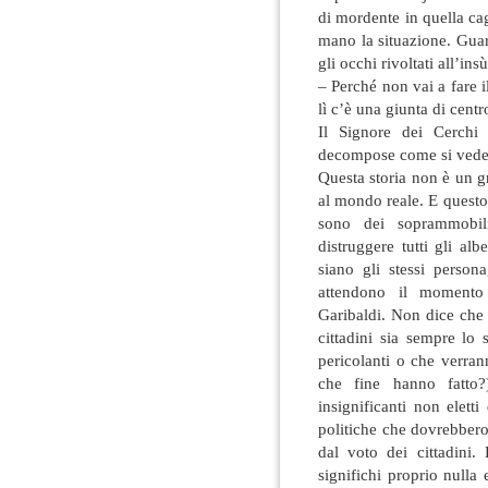
di mordente in quella ca
mano la situazione. Guar
gli occhi rivoltati all’insù
– Perché non vai a fare 
lì c’è una giunta di centr
Il Signore dei Cerchi
decompose come si vede
Questa storia non è un 
al mondo reale. E questo
sono dei soprammobil
distruggere tutti gli a
siano gli stessi perso
attendono il momento
Garibaldi. Non dice che 
cittadini sia sempre lo 
pericolanti o che verran
che fine hanno fatto
insignificanti non elett
politiche che dovrebbero 
dal voto dei cittadini.
significhi proprio nulla 