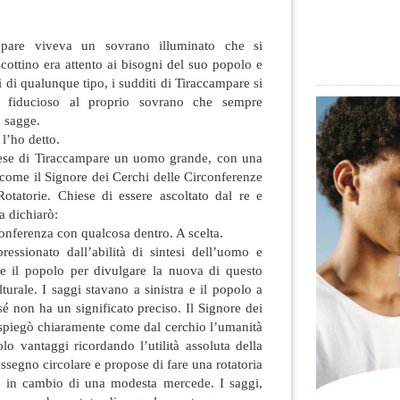
pare viveva un sovrano illuminato che si
cottino era attento ai bisogni del suo popolo e
di qualunque tipo, i sudditi di Tiraccampare si
 fiducioso al proprio sovrano che
sempre
ù sagge.
l’ho detto.
aese di Tiraccampare un uomo grande, con una
come il Signore dei Cerchi delle Circonferenze
tatorie. Chiese di essere ascoltato dal re e
a dichiarò:
conferenza con qualcosa dentro. A scelta.
ressionato dall’abilità di sintesi dell’uomo e
e il popolo per divulgare la nuova di questo
turale. I saggi stavano a sinistra e il popolo a
sé non ha un significato preciso. Il Signore dei
 spiegò chiaramente come dal cerchio l’umanità
olo vantaggi ricordando l’utilità assoluta della
assegno circolare e propose di fare una rotatoria
o in cambio di una modesta mercede. I saggi,