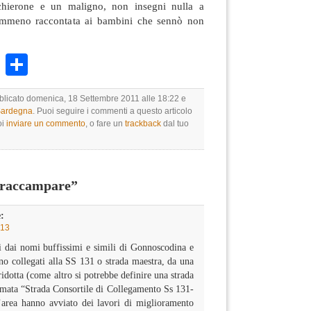
chierone e un maligno, non insegni nulla a
mmeno raccontata ai bambini che sennò non
k
r
ail
WhatsApp
Condividi
bblicato domenica, 18 Settembre 2011 alle 18:22 e
 Sardegna
. Puoi seguire i commenti a questo articolo
oi
inviare un commento
, o fare un
trackback
dal tuo
iraccampare”
:
:13
i dai nomi buffissimi e simili di Gonnoscodina e
o collegati alla SS 131 o strada maestra, da una
ridotta (come altro si potrebbe definire una strada
iamata “Strada Consortile di Collegamento Ss 131-
’area hanno avviato dei lavori di miglioramento