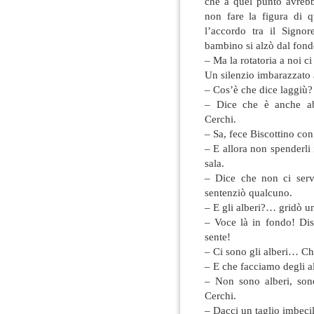
che a quel punto avrebb
non fare la figura di 
l’accordo tra il Signo
bambino si alzò dal fondo
– Ma la rotatoria a noi ci
Un silenzio imbarazzato 
– Cos’è che dice laggiù?
– Dice che è anche ab
Cerchi.
– Sa, fece Biscottino con
– E allora non spenderli
sala.
– Dice che non ci serve
sentenziò qualcuno.
– E gli alberi?… gridò un
– Voce là in fondo! Dis
sente!
– Ci sono gli alberi… Ch
– E che facciamo degli al
– Non sono alberi, sono
Cerchi.
– Dacci un taglio imbeci