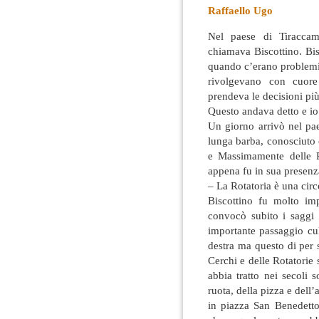
Raffaello Ugo
Nel paese di Tiraccam
chiamava Biscottino. Bis
quando c’erano problemi 
rivolgevano con cuore
prendeva le decisioni pi
Questo andava detto e io 
Un giorno arrivò nel p
lunga barba, conosciuto 
e Massimamente delle Ro
appena fu in sua presenz
– La Rotatoria è una cir
Biscottino fu molto imp
convocò subito i saggi 
importante passaggio cul
destra ma questo di per 
Cerchi e delle Rotatorie
abbia tratto nei secoli s
ruota, della pizza e dell’
in piazza San Benedett