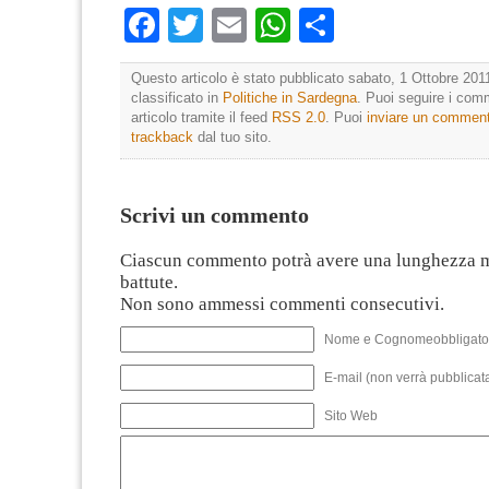
Facebook
Twitter
Email
WhatsApp
Condividi
Questo articolo è stato pubblicato sabato, 1 Ottobre 2011
classificato in
Politiche in Sardegna
. Puoi seguire i com
articolo tramite il feed
RSS 2.0
. Puoi
inviare un commen
trackback
dal tuo sito.
Scrivi un commento
Ciascun commento potrà avere una lunghezza 
battute.
Non sono ammessi commenti consecutivi.
Nome e Cognomeobbligato
E-mail (non verrà pubblicata
Sito Web