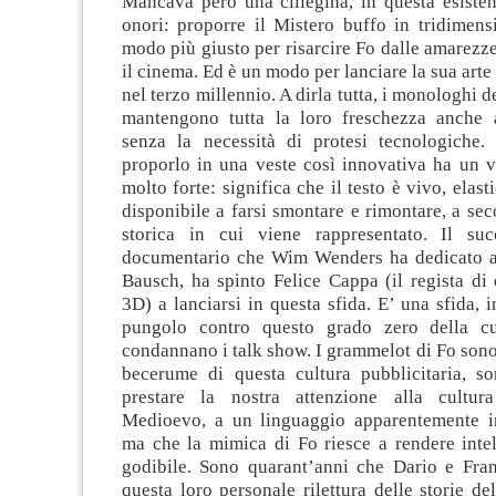
Mancava però una ciliegina, in questa esisten
onori: proporre il Mistero buffo in tridimensi
modo più giusto per risarcire Fo dalle amarezze
il cinema. Ed è un modo per lanciare la sua arte
nel terzo millennio. A dirla tutta, i monologhi 
mantengono tutta la loro freschezza anche 
senza la necessità di protesi tecnologiche. 
proporlo in una veste così innovativa ha un v
molto forte: significa che il testo è vivo, elas
disponibile a farsi smontare e rimontare, a se
storica in cui viene rappresentato. Il suc
documentario che Wim Wenders ha dedicato a
Bausch, ha spinto Felice Cappa (il regista di
3D) a lanciarsi in questa sfida. E’ una sfida, 
pungolo contro questo grado zero della cu
condannano i talk show. I grammelot di Fo sono
becerume di questa cultura pubblicitaria, s
prestare la nostra attenzione alla cultur
Medioevo, a un linguaggio apparentemente i
ma che la mimica di Fo riesce a rendere intel
godibile. Sono quarant’anni che Dario e Fr
questa loro personale rilettura delle storie de