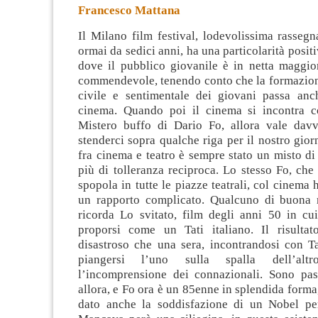
Francesco Mattana
Il Milano film festival, lodevolissima rasseg
ormai da sedici anni, ha una particolarità positi
dove il pubblico giovanile è in netta maggior
commendevole, tenendo conto che la formazion
civile
e sentimentale dei giovani passa anch
cinema. Quando poi il cinema si incontra co
Mistero buffo di Dario Fo, allora vale dav
stenderci sopra qualche riga per il nostro giorn
fra cinema e teatro è sempre stato un misto di 
più di tolleranza reciproca. Lo stesso Fo, che
spopola in tutte le piazze teatrali, col cinema
un rapporto complicato. Qualcuno di buona
ricorda Lo svitato, film degli anni 50 in cu
proporsi come un Tati italiano. Il risulta
disastroso che una sera, incontrandosi con Ta
piangersi l’uno sulla spalla dell’altr
l’incomprensione dei connazionali. Sono pas
allora, e Fo ora è un 85enne in splendida forma,
dato anche la soddisfazione di un Nobel per 