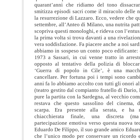
quarant’anni che ridiamo del tono dissacra
smitizza episodi sacri come il miracolo delle 
la resurrezione di Lazzaro. Ecco, vedere che qu
settembre, all’Anteo di Milano, una nutrita patt
scopriva questi monologhi, e rideva con l’entus
la prima volta si trova davanti a una rivelazio
vera soddisfazione. Fa piacere anche a noi sard
abbiamo in sospeso un conto poco edificante: 
1973 a Sassari, in cui venne tratto in arrest
opposto al tentativo della polizia di bloccar
‘Guerra di popolo in Cile’, è una macchi
cancellare. Per fortuna poi i tempi sono cambiat
anni fa lo abbiamo accolto con tutti gli onori al
(teatro gestito dal compianto fratello di Dario,
pure la partita con la Sardegna, al vecchio c
restava che questo sassolino del cinema, d
scarpa. Era presente alla serata, e ha m
chiacchierata finale, una discreta (m
partecipazione emotiva verso questa nuova te
Eduardo De Filippo, il suo grande amico Eduar
che l’unico modo per conservare un ricordo e