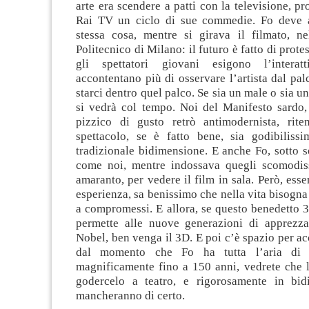
arte era scendere a patti con la televisione, p
Rai TV un ciclo di sue commedie. Fo deve a
stessa cosa, mentre si girava il filmato, ne
Politecnico di Milano: il futuro è fatto di protes
gli spettatori giovani esigono l’interat
accontentano più di osservare l’artista dal pa
starci dentro quel palco. Se sia un male o sia u
si vedrà col tempo. Noi del Manifesto sardo
pizzico di gusto retrò antimodernista, rit
spettacolo, se è fatto bene, sia godibiliss
tradizionale bidimensione. E anche Fo, sotto s
come noi, mentre indossava quegli scomodis
amaranto, per vedere il film in sala. Però, es
esperienza, sa benissimo che nella vita bisogn
a compromessi. E allora, se questo benedetto 3D
permette alle nuove generazioni di apprezza
Nobel, ben venga il 3D. E poi c’è spazio per acc
dal momento che Fo ha tutta l’aria di 
magnificamente fino a 150 anni, vedrete che l
godercelo a teatro, e rigorosamente in bid
mancheranno di certo.