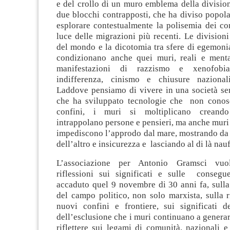
e del crollo di un muro emblema della divisio
due blocchi contrapposti, che ha diviso popola
esplorare contestualmente la polisemia dei co
luce delle migrazioni più recenti. Le division
del mondo e la dicotomia tra sfere di egemonia
condizionano anche quei muri, reali e mental
manifestazioni di razzismo e xenofobia,
indifferenza, cinismo e chiusure nazionalis
Laddove pensiamo di vivere in una società se
che ha sviluppato tecnologie che non conos
confini, i muri si moltiplicano creando
intrappolano persone e pensieri, ma anche mur
impediscono l’approdo dal mare, mostrando da 
dell’altro e insicurezza e lasciando al di là nau
L’associazione per Antonio Gramsci vuol
riflessioni sui significati e sulle conseg
accaduto quel 9 novembre di 30 anni fa, sulla
del campo politico, non solo marxista, sulla 
nuovi confini e frontiere, sui significati de
dell’esclusione che i muri continuano a generar
riflettere sui legami di comunità, nazionali e