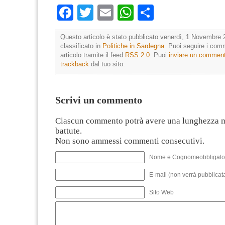
Facebook
Twitter
Email
WhatsApp
Condividi
Questo articolo è stato pubblicato venerdì, 1 Novembre 
classificato in
Politiche in Sardegna
. Puoi seguire i com
articolo tramite il feed
RSS 2.0
. Puoi
inviare un commen
trackback
dal tuo sito.
Scrivi un commento
Ciascun commento potrà avere una lunghezza 
battute.
Non sono ammessi commenti consecutivi.
Nome e Cognomeobbligato
E-mail (non verrà pubblicata
Sito Web