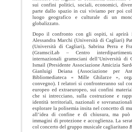
sui confini politici, sociali, economici, dive
parte dallo spazio in cui viviamo per poi col
luogo geografico e culturale di un mon
globalizzato.
Dopo il confronto con gli ospiti, si aprirà i
Alessandra Marchi (Università di Cagliari) Pa
(Università di Cagliari), Sabrina Perra e F
(GramsciLab – Centro interdipartimen
internazionali gramsciani dell’Università di 
Ismail (Presidente Associazione Amicizia Sard
Gianluigi Deiana (Associazione per An
Bibliomediateca « Mille Ghilarze », orga
convegno). I relatori si confronteranno sul co
europeo ed extraeuropeo, sui confini material
che si intrecciano, sulla costruzione e rapp
identità territoriali, nazionali e sovranazional
esplorare la polisemia insita nel concetto di m
all’idea di confine e di chiusura, ma può
immagini di protezione e accoglienza. La sera
col concerto del gruppo musicale cagliaritano
B