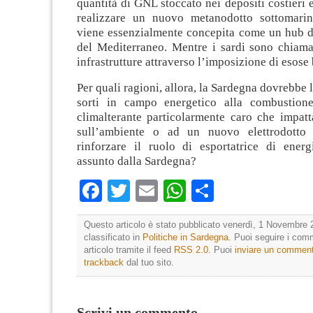
quantità di GNL stoccato nei depositi costieri e
realizzare un nuovo metanodotto sottomarin
viene essenzialmente concepita come un hub de
del Mediterraneo. Mentre i sardi sono chiamat
infrastrutture attraverso l’imposizione di esose 
Per quali ragioni, allora, la Sardegna dovrebbe 
sorti in campo energetico alla combustione
climalterante particolarmente caro che impatt
sull’ambiente o ad un nuovo elettrodotto 
rinforzare il ruolo di esportatrice di energi
assunto dalla Sardegna?
Facebook
Twitter
Email
WhatsApp
Condividi
Questo articolo è stato pubblicato venerdì, 1 Novembre 
classificato in
Politiche in Sardegna
. Puoi seguire i com
articolo tramite il feed
RSS 2.0
. Puoi
inviare un commen
trackback
dal tuo sito.
Scrivi un commento