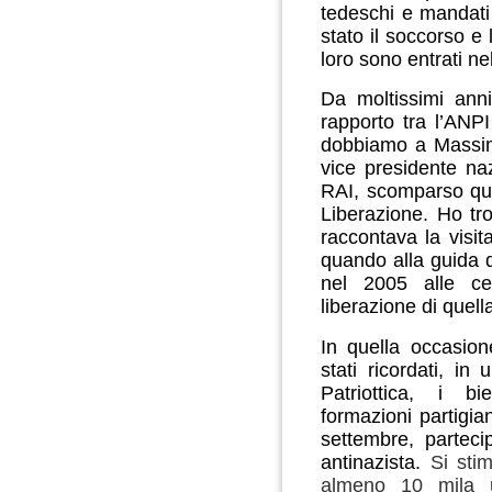
tedeschi e mandati 
stato il soccorso e l
loro sono entrati ne
Da moltissimi anni
rapporto tra l’ANPI
dobbiamo a Massim
vice presidente naz
RAI, scomparso quat
Liberazione. Ho tr
raccontava la visit
quando alla guida d
nel 2005 alle ce
liberazione di quell
In quella occasio
stati ricordati, i
Patriottica, i b
formazioni partigian
settembre, partecip
antinazista.
Si sti
almeno 10 mila uf