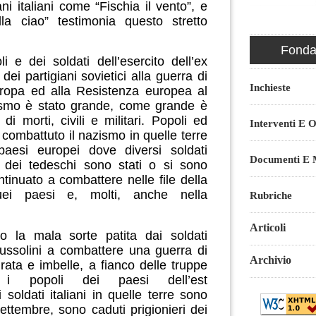
ani italiani come “Fischia il vento”, e
la ciao” testimonia questo stretto
Fondaz
i e dei soldati dell’esercito dell’ex
ei partigiani sovietici alla guerra di
Inchieste
uropa ed alla Resistenza europea al
ismo è stato grande, come grande è
o di morti, civili e militari. Popoli ed
Interventi E O
combattuto il nazismo in quelle terre
paesi europei dove diversi soldati
Documenti E M
ri dei tedeschi sono stati o si sono
ntinuato a combattere nelle file della
uei paesi e, molti, anche nella
Rubriche
Articoli
o la mala sorte patita dai soldati
 Mussolini a combattere una guerra di
Archivio
ata e imbelle, a fianco delle truppe
o i popoli dei paesi dell’est
i soldati italiani in quelle terre sono
settembre, sono caduti prigionieri dei