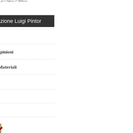
ione Luigi Pintor
pinioni
ateriali