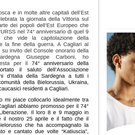
sca e in molte altre capitali dell’Est
ebrata la giornata della Vittoria sul
rte dei popoli dell’Est Europeo che
’URSS nel 74° anniversario di quel 9
che vide la capitolazione della
 la fine della guerra. A Cagliari al
, su invito del Console onorario della
Sardegna Giuseppe Carboni, ho
Festa per il
74° anniversario della
rtato il saluto dell’Associazione
ni d’Italia della Sardegna a tutti i
comunità della Bielorussia, Ukraina,
aucasici residenti a Cagliari.
o mi piace collocarlo idealmente tra
 Cagliari abbiamo promosso per il 74°
Liberazione. Il loro 8 e 9 maggio in
 il nostro 25 aprile e il fatto che il
bielorusso che ha accompagnato la
o e cantato due volte “Katiuscia”,