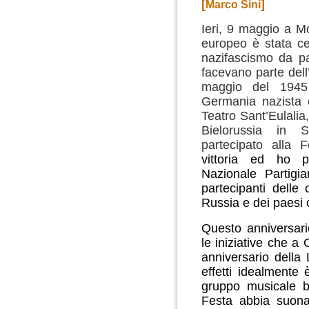
[
]
Marco Sini
Ieri, 9 maggio a Mo
europeo è stata cel
nazifascismo da pa
facevano parte dell
maggio del 1945 
Germania nazista e
Teatro Sant’Eulalia
Bielorussia in 
partecipato alla 
vittoria ed ho po
Nazionale Partigia
partecipanti delle 
Russia e dei paesi c
Questo anniversari
le iniziative che a
anniversario della 
effetti idealmente è
gruppo musicale 
Festa abbia suonat