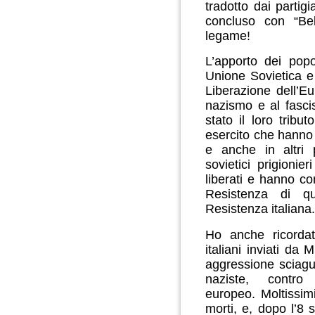
tradotto dai partigi
concluso con “Bel
legame!
L’apporto dei popol
Unione Sovietica e d
Liberazione dell’E
nazismo e al fasc
stato il loro tribut
esercito che hanno 
e anche in altri 
sovietici prigionie
liberati e hanno co
Resistenza di q
Resistenza italiana.
Ho anche ricordat
italiani inviati da
aggressione sciagur
naziste, contr
europeo.
Moltissim
morti, e, dopo l’8 