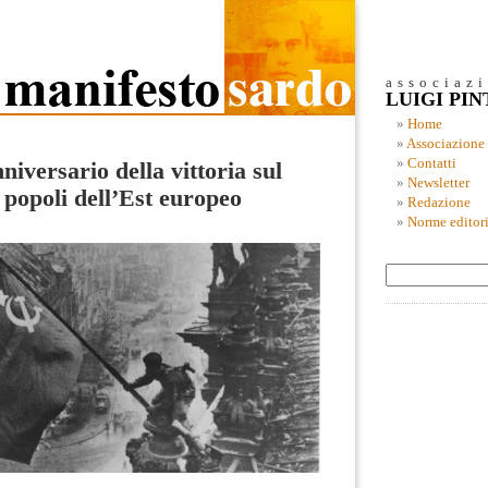
associaz
LUIGI PI
Home
Associazione
Contatti
niversario della vittoria sul
Newsletter
 popoli dell’Est europeo
Redazione
Norme editori