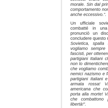
morale. Sin dal pr
comportamento non 
anche eccessivo.”.
Un ufficiale sov
combatté in una
pronunciò un dis
concludere questo m
Sovietica, spalla 
vogliamo sempre 
fascisti, per ottener
partigiani Italiani
non lo dimenticher
che vogliamo combatt
nemici nazismo e f
partigiani Italiani 
armata rossa! Vi
americana che com
porta alla morte! V
che combattono p
libertà!”.