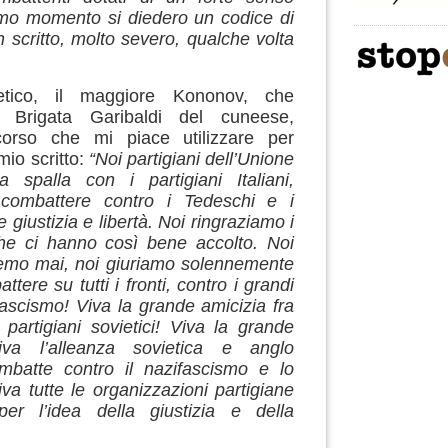
imo momento si diedero un codice di
scritto, molto severo, qualche volta
ietico, il maggiore Kononov, che
 Brigata Garibaldi del cuneese,
corso che mi piace utilizzare per
io scritto:
“Noi partigiani dell’Unione
a spalla con i partigiani Italiani,
combattere contro i Tedeschi e i
e giustizia e libertà. Noi ringraziamo i
 che ci hanno così bene accolto. Noi
emo mai, noi giuriamo solennemente
ere su tutti i fronti, contro i grandi
ascismo! Viva la grande amicizia fra
e partigiani sovietici! Viva la grande
va l’alleanza sovietica e anglo
batte contro il nazifascismo e lo
iva tutte le organizzazioni partigiane
er l’idea della giustizia e della