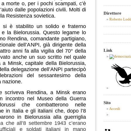
a morte o, per i pochi scampati, c’è
’aiuto dalle popolazioni civili. Molti di
Direttore
lla Resistenza sovietica.
Roberto Lod
 si è stabilito un solido e fraterno
 e la Bielorussia.
Questo legame lo
o Rendina, comandante partigiano,
ionale dell’ANPI, già dirigente della
Link
tro anni fa alla vigilia del 70° della
ovato anche un suo scritto nel quale
a a Minsk, capitale della Bielorussia,
ella delegazione dell’ANPI partecipò
lebrazioni del sessantesimo della
a nazione.
ne scriveva Rendina, a Minsk erano
n un incontro nel Museo della Guerra
Sito
ielorussi che combatterono nelle
Accedi
e in Italia e gli italiani che, dopo l’8
arono in Bielorussia alla guerriglia
ma che
all’8 settembre 1943 c’erano
ficiali e soldati italiani in mano