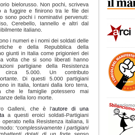
torio bielorusso.
Non pochi, scriveva
 a fuggire e finirono tra le file dei
po sono pochi i nominativi pervenuti:
iso, Cerebello, Iannello e altri dal
bilmente italiano.
ono i numeri e i nomi dei soldati delle
etiche e della Repubblica della
 giunti in Italia come prigionieri dei
a volta che si sono liberati hanno
azioni partigiane della Resistenza
no circa 5.000. Un contributo
ortante.
Di questi 5.000 partigiani
ono in Italia, lontani dalla loro terra,
a che le famiglie potessero mai
tanze della loro morte.
o Galleni,
che è l’
autore di una
ta
a questi eroici soldati-Partigiani
 operato nella Resistenza italiana, li
 modo:
“complessivamente i partigiani
mbattenti dotati di un forte senso