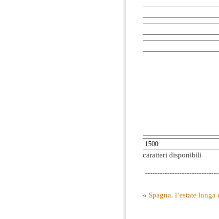
caratteri disponibili
------------------------------
«
Spagna. l’estate lunga d