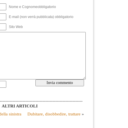
Nome e Cognomeobbligatorio
E-mail (non verrà pubblicata) obbligatorio
Sito Web
----------------------------------------------------------
ALTRI ARTICOLI
ella sinistra
Dubitare, disobbedire, trattare
»