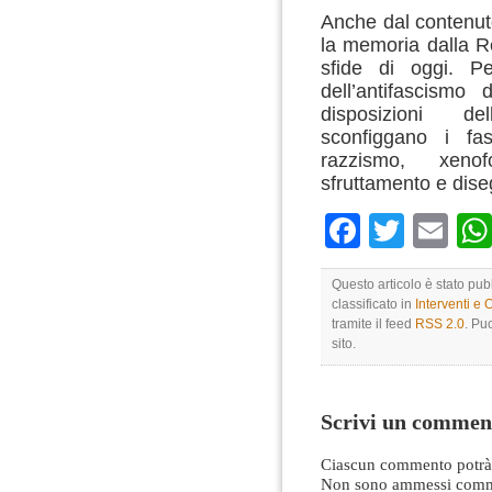
Anche dal contenut
la memoria dalla Re
sfide di oggi. P
dell’antifascismo 
disposizioni de
sconfiggano i fasc
razzismo, xenof
sfruttamento e dise
Faceboo
Twitte
Em
Questo articolo è stato pu
classificato in
Interventi e 
tramite il feed
RSS 2.0
. Pu
sito.
Scrivi un commen
Ciascun commento potrà 
Non sono ammessi comme