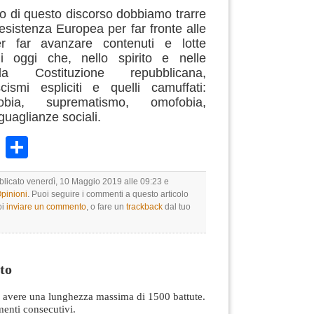
o di questo discorso dobbiamo trarre
sistenza Europea per far fronte alle
er far avanzare contenuti e lotte
di oggi che, nello spirito e nelle
lla Costituzione repubblicana,
ismi espliciti e quelli camuffati:
obia, suprematismo, omofobia,
guaglianze sociali.
k
r
ail
WhatsApp
Condividi
bblicato venerdì, 10 Maggio 2019 alle 09:23 e
Opinioni
. Puoi seguire i commenti a questo articolo
oi
inviare un commento
, o fare un
trackback
dal tuo
to
avere una lunghezza massima di 1500 battute.
nti consecutivi.