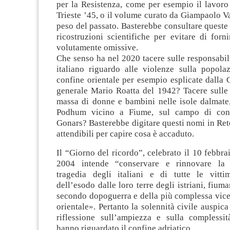
per la Resistenza, come per esempio il lavoro
Trieste ’45, o il volume curato da Giampaolo Val
peso del passato. Basterebbe consultare queste 
ricostruzioni scientifiche per evitare di forn
volutamente omissive.
Che senso ha nel 2020 tacere sulle responsabil
italiano riguardo alle violenze sulla popolaz
confine orientale per esempio esplicate dalla 
generale Mario Roatta del 1942? Tacere sulle 
massa di donne e bambini nelle isole dalmate,
Podhum vicino a Fiume, sul campo di con
Gonars? Basterebbe digitare questi nomi in Rete
attendibili per capire cosa è accaduto.
Il “Giorno del ricordo”, celebrato il 10 febbrai
2004 intende “conservare e rinnovare la
tragedia degli italiani e di tutte le vitti
dell’esodo dalle loro terre degli istriani, fium
secondo dopoguerra e della più complessa vice
orientale». Pertanto la solennità civile auspic
riflessione sull’ampiezza e sulla complessit
hanno riguardato il confine adriatico.