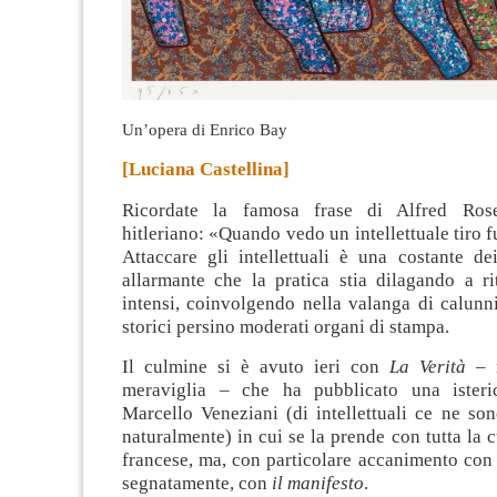
Un’opera di Enrico Bay
[Luciana Castellina]
Ricordate la famosa frase di Alfred Rose
hitleriano: «Quando vedo un intellettuale tiro f
Attaccare gli intellettuali è una costante de
allarmante che la pratica stia dilagando a r
intensi, coinvolgendo nella valanga di calunni
storici persino moderati organi di stampa.
Il culmine si è avuto ieri con
La Verità
– m
meraviglia – che ha pubblicato una isteric
Marcello Veneziani (di intellettuali ce ne sono 
naturalmente) in cui se la prende con tutta la c
francese, ma, con particolare accanimento con i
segnatamente, con
il manifesto
.