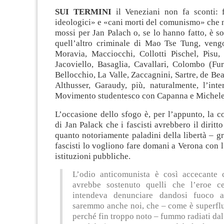
SUI TERMINI
il Veneziani non fa sconti: f
ideologici» e «cani morti del comunismo» che 
mossi per Jan Palach o, se lo hanno fatto, è s
quell’altro criminale di Mao Tse Tung, veng
Moravia, Macciocchi, Collotti Pischel, Pisu, 
Jacoviello, Basaglia, Cavallari, Colombo (Fur
Bellocchio, La Valle, Zaccagnini, Sartre, de Be
Althusser, Garaudy, più, naturalmente, l’int
Movimento studentesco con Capanna e Michele
L’occasione dello sfogo è, per l’appunto, la
di Jan Palack che i fascisti avrebbero il diritto
quanto notoriamente paladini della libertà – g
fascisti lo vogliono fare domani a Verona con l
istituzioni pubbliche.
L’odio anticomunista è così accecante 
avrebbe sostenuto quelli che l’eroe c
intendeva denunciare dandosi fuoco a
saremmo anche noi, che – come è superflu
perché fin troppo noto – fummo radiati dal