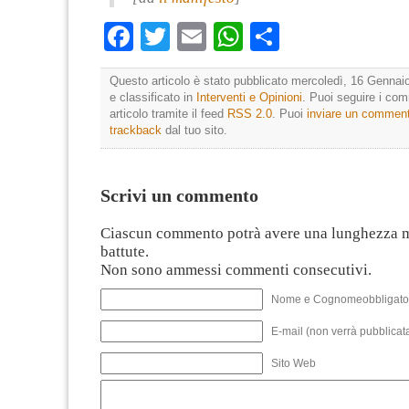
Facebook
Twitter
Email
WhatsApp
Condividi
Questo articolo è stato pubblicato mercoledì, 16 Gennai
e classificato in
Interventi e Opinioni
. Puoi seguire i co
articolo tramite il feed
RSS 2.0
. Puoi
inviare un commen
trackback
dal tuo sito.
Scrivi un commento
Ciascun commento potrà avere una lunghezza 
battute.
Non sono ammessi commenti consecutivi.
Nome e Cognomeobbligato
E-mail (non verrà pubblicata
Sito Web