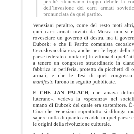
perché ritenevamo troppo debole la c
dell’invasione dei carri armati sovietic
pronunciata da quel partito.
Veneziani peraltro, come del resto moti altri
quei carri armati inviati da Mosca non si 
rovesciare un governo di destra, ma il gover
Dubcek; e che il Partito comunista cecoslov
Cecoslovacchia era, anche per le leggi della 
paese federato e unitario) fu vittima di quell’at
a tenere un congresso straordinario in cland
fabbrica in periferia, protetto da picchetti di 
armati; e che le Tesi di quel congress
manifesto
furono in seguito pubblicate.
E CHE JAN PALACH
, che amava defini
luterano», vedeva la «speranza» nel social
umano di Dubcek del quale era sostenitore. È
Cina che Veneziani soprattutto si dilunga m
sapere nulla di quanto accadde in quel paese e
le origini della rivoluzione culturale.