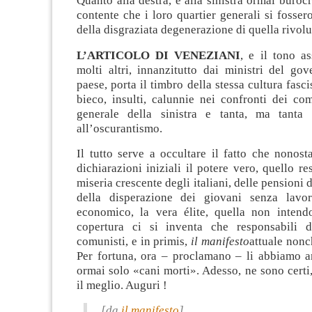
Quanto alla destra, e alla sinistra ormai burocr
contente che i loro quartier generali si fossero
della disgraziata degenerazione di quella rivol
L’ARTICOLO DI VENEZIANI
, e il tono a
molti altri, innanzitutto dai ministri del go
paese, porta il timbro della stessa cultura fasc
bieco, insulti, calunnie nei confronti dei co
generale della sinistra e tanta, ma tanta 
all’oscurantismo.
Il tutto serve a occultare il fatto che nonost
dichiarazioni iniziali il potere vero, quello re
miseria crescente degli italiani, delle pensioni d
della disperazione dei giovani senza lavor
economico, la vera élite, quella non intend
copertura ci si inventa che responsabili d
comunisti, e in primis,
il manifesto
attuale nonc
Per fortuna, ora – proclamano – li abbiamo 
ormai solo «cani morti». Adesso, ne sono certi,
il meglio. Auguri !
[da
il manifesto
]