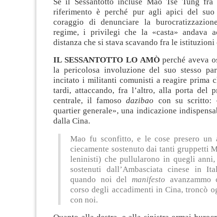
Se il Sessantotto incluse Mao Tse Tung fra 
riferimento è perché pur agli apici del suo
coraggio di denunciare la burocratizzazion
regime, i privilegi che la «casta» andava a
distanza che si stava scavando fra le istituzioni 
IL SESSANTOTTO LO AMÒ
perché aveva o
la pericolosa involuzione del suo stesso par
incitato i militanti comunisti a reagire prima 
tardi, attaccando, fra l’altro, alla porta del 
centrale, il famoso
dazibao
con su scritto: 
quartier generale», una indicazione indispensa
dalla Cina.
Mao fu sconfitto, e le cose presero un a
ciecamente sostenuto dai tanti gruppetti M
leninisti) che pullularono in quegli anni,
sostenuti dall’Ambasciata cinese in Ita
quando noi del
manifesto
avanzammo cr
corso degli accadimenti in Cina, troncò o
con noi.