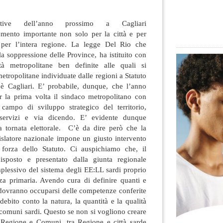
rative dell’anno prossimo a Cagliari
mento importante non solo per la città e per
per l’intera regione
. La legge Del Rio che
 la soppressione delle Province, ha istituito con
tà metropolitane ben definite alle quali si
metropolitane individuate dalle regioni a Statuto
 è Cagliari. E’ probabile, dunque, che l’anno
r la prima volta il sindaco metropolitano con
campo di sviluppo strategico del territorio,
 servizi e via dicendo. E’ evidente dunque
ra tornata elettorale. C’è da dire però che la
gislatore nazionale impone un giusto intervento
n forza dello Statuto. Ci auspichiamo che, il
sposto e presentato dalla giunta regionale
mplessivo del sistema degli EE:LL sardi proprio
za primaria. Avendo cura di definire quanti e
li dovranno occuparsi delle competenze conferite
debito conto la natura, la quantità e la qualità
i comuni sardi. Questo se non si vogliono creare
ra Regione e Comuni, tra Regione e città sarde