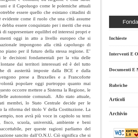
omuni e il Capoluogo come le polemiche attuali
potrebbe essere quello che esistano cittadini di
 è evidente come il ruolo che una città assume
Fondaz
e debba essere conquistato per i meriti che essa
 di rappresentare equilibri ed interessi propri e
amenti oggi in atto a livello europeo che si
Inchieste
 nazionale impongono alla città capoluogo di
o piano per il futuro della stessa regione. E’
Interventi E O
i le decisioni fondamentali per la vita delle
ntane dai territori interessati ed è del tutto
Documenti E M
che di austerità imposte dalla BCE e dalla
engono prese a Bruxelles e a Francoforte
a volontà popolare oggi purtroppo quanto mai
Rubriche
 questo occorre mettere a Sistema la Regione, le
 delle autonomie comunali. Allo stato attuale,
Articoli
tati membri, lo Stato Centrale decide per le
 la riforma del titolo V della Costituzione. La
Archivio
empio, non avrà più voce in capitolo su temi
, fisco, scuola, università, ambiente e beni
inaccettabile, per queste ragioni parliamo del
nazione sancito dall’O.N.U. Ciò significa che si