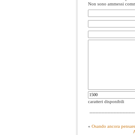
Non sono ammessi comme
caratteri disponibili
------------------------------
«
Osando ancora pensare
A