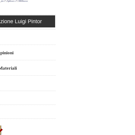
ione Luigi Pintor
pinioni
ateriali