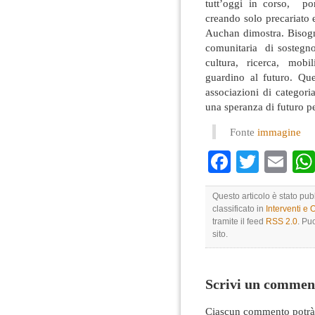
tutt’oggi in corso, por
creando solo precariato 
Auchan dimostra. Bisogna
comunitaria di sostegno
cultura, ricerca, mobil
guardino al futuro. Ques
associazioni di categor
una speranza di futuro per 
Fonte
immagine
Faceboo
Twitte
Em
Questo articolo è stato pu
classificato in
Interventi e 
tramite il feed
RSS 2.0
. Pu
sito.
Scrivi un commen
Ciascun commento potrà 