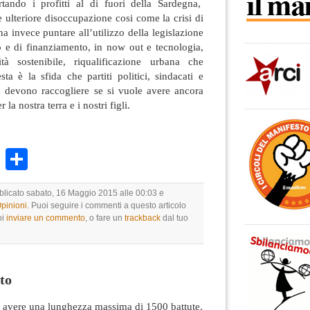
tando i profitti al di fuori della Sardegna,
e ulteriore disoccupazione cosi come la crisi di
 invece puntare all’utilizzo della legislazione
 e di finanziamento, in now out e tecnologia,
ità sostenibile, riqualificazione urbana che
ta è la sfida che partiti politici, sindacati e
ia devono raccogliere se si vuole avere ancora
la nostra terra e i nostri figli.
k
r
ail
WhatsApp
Condividi
bblicato sabato, 16 Maggio 2015 alle 00:03 e
Opinioni
. Puoi seguire i commenti a questo articolo
oi
inviare un commento
, o fare un
trackback
dal tuo
to
avere una lunghezza massima di 1500 battute.