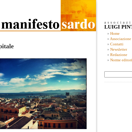
associaz
LUIGI PI
Home
Associazione
Contatti
pitale
Newsletter
Redazione
Norme editori