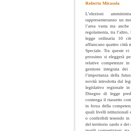
Roberto Mirasola
L’elezioni amminist
rappresenteranno un mo
l’area vasta ma anche 
regolamenta, tra l’altro,
legge ordinaria 10 cit
affiancano quattro città 
Speciale. Tra queste vi
prossimo si eleggerà pe
relative competenze in 
gestione integrata dei
l’importanza della futu
novità introdotta dal le
legislativo regionale i
Disegno di legge predi
contenga il riassetto co
in forza della competen
quali livelli istituziona
o conferibili tenendo in 
del territorio sardo e de
inutili competizioni, t