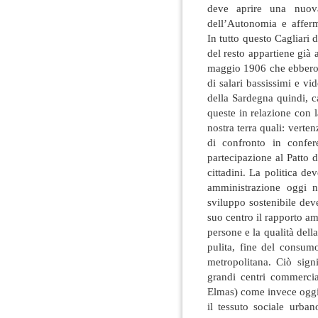
deve aprire una nuov
dell’Autonomia e affer
In tutto questo Cagliari
del resto appartiene già 
maggio 1906 che ebbero o
di salari bassissimi e vid
della Sardegna quindi, c
queste in relazione con l
nostra terra quali: vertenz
di confronto in confere
partecipazione al Patto d
cittadini. La politica d
amministrazione oggi 
sviluppo sostenibile deve
suo centro il rapporto a
persone e la qualità della
pulita, fine del consum
metropolitana. Ciò sign
grandi centri commercia
Elmas) come invece oggi 
il tessuto sociale urba