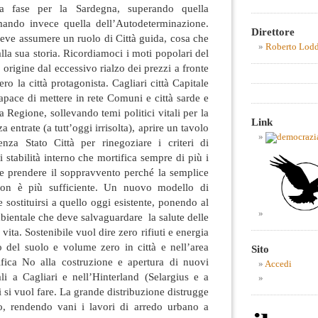
a fase per la Sardegna, superando quella
mando invece quella dell’Autodeterminazione.
Direttore
 deve assumere un ruolo di Città guida, cosa che
Roberto Lod
alla sua storia. Ricordiamoci i moti popolari del
rigine dal eccessivo rialzo dei prezzi a fronte
ero la città protagonista. Cagliari città Capitale
apace di mettere in rete Comuni e città sarde e
a Regione, sollevando temi politici vitali per la
Link
a entrate (a tutt’oggi irrisolta), aprire un tavolo
nza Stato Città per rinegoziare i criteri di
i stabilità interno che mortifica sempre di più i
eve prendere il soppravvento perché la semplice
non è più sufficiente. Un nuovo modello di
 sostituirsi a quello oggi esistente, ponendo al
mbientale che deve salvaguardare la salute delle
 vita. Sostenibile vuol dire zero rifiuti e energia
o del suolo e volume zero in città e nell’area
Sito
ifica No alla costruzione e apertura di nuovi
Accedi
li a Cagliari e nell’Hinterland (Selargius e a
si vuol fare. La grande distribuzione distrugge
no, rendendo vani i lavori di arredo urbano a