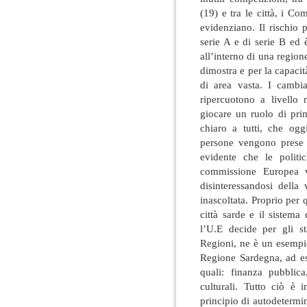
(19) e tra le città, i C
evidenziano. Il rischio 
serie A e di serie B ed
all’interno di una region
dimostra e per la capacità
di area vasta. I cambi
ripercuotono a livello
giocare un ruolo di prim
chiaro a tutti, che ogg
persone vengono prese lo
evidente che le politi
commissione Europea v
disinteressandosi dell
inascoltata. Proprio per
città sarde e il sistema
l’U.E decide per gli s
Regioni, ne è un esempio
Regione Sardegna, ad es
quali: finanza pubblica
culturali. Tutto ciò è 
principio di autodetermi