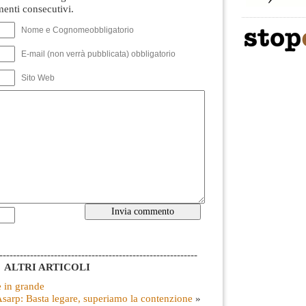
nti consecutivi.
Nome e Cognomeobbligatorio
E-mail (non verrà pubblicata) obbligatorio
Sito Web
----------------------------------------------------------
ALTRI ARTICOLI
 in grande
sarp: Basta legare, superiamo la contenzione
»