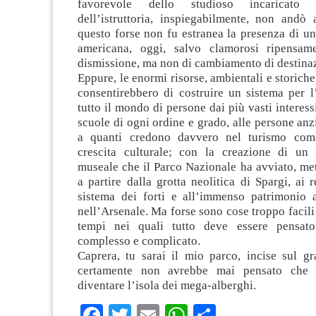
favorevole dello studioso incaricato 
dell’istruttoria, inspiegabilmente, non andò
questo forse non fu estranea la presenza di u
americana, oggi, salvo clamorosi ripensame
dismissione, ma non di cambiamento di destinaz
Eppure, le enormi risorse, ambientali e storiche
consentirebbero di costruire un sistema per l
tutto il mondo di persone dai più vasti interessi
scuole di ogni ordine e grado, alle persone anzi
a quanti credono davvero nel turismo com
crescita culturale; con la creazione di un
museale che il Parco Nazionale ha avviato, me
a partire dalla grotta neolitica di Spargi, ai r
sistema dei forti e all’immenso patrimonio 
nell’Arsenale. Ma forse sono cose troppo facili 
tempi nei quali tutto deve essere pensa
complesso e complicato.
Caprera, tu sarai il mio parco, incise sul gr
certamente non avrebbe mai pensato che 
diventare l’isola dei mega-alberghi.
Facebook
Twitter
Email
WhatsApp
Condividi