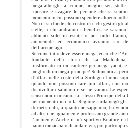
mega-alberghi a cinque, meglio sei, stelle
riposare e svagare le persone che si sento
momento in cui possono spendere almeno mille 
Non ci si chiede chi costruirà e chi gestirà gli 
stelle, a chi andranno i benefici, se saranno
abbienti solo in estate o per tutto l’anno
ambientale ed economico avranno sui deli
dell’arcipelago.
Siccome tutto deve essere mega, ecco che l’Ar
fondante della storia di La Maddalena,
trasformato in un cantiere per mega-yacht, e 
meglio di un mega-principe? Si dimentica, però
d’affari nelle coste della Sardegna fanno sopra
quando non possono fare più affari, con mol
disinvoltura salutano e se ne vanno. Le esper
senso non mancano. Lo stesso Principe della 
nel momento in cui la Regione sarda negò gli u
di metri cubi, a quanto ne sappiamo, ha vendu
ad altri che ugualmente professano grande amor
l’ambiente. Anche il più sportivo Briatore e i
hanno minacciato di andare via, poi purtroppo s