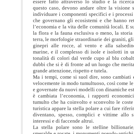
essere fatto attraverso lo studio e la ricerc
questo caso, devono andare oltre la visione s
individuare i componenti specifici e i processi
che governano gli ecosistemi e che hanno ret
l’economia e la vita delle comunità locali. E 
la flora e la fauna esclusiva o meno, la storia
terra, le morfologie straordinarie dei graniti, gl
ginepri alle rocce, al vento e alla salsedin
marine, e il complesso di isole e isolotti in u
tonalità di colori dal verde cupo al blu cobal
dubbi che si è di fronte ad un luogo che merita
grande attenzione, rispetto e tutela.
Ma i tempi, come si suol dire, sono cambiati 
velocemente in modo tumultuoso, così come le 
e governate da nuovi modelli con dinamiche est
è cambiata l’economia, i rapporti economici
tumulto che ha coinvolto e sconvolto le coste
turistica appare la stella polare a cui fare riferi
diventano, spesso, complici e vittime allo 
interessi e di faccende altrui.
La stella polare sono le stelline billionarie
smeralde e rosate, i monumenti pseudo-antichi 