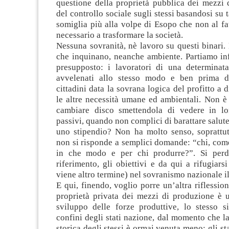
questione della proprietà pubblica dei mezzi 
del controllo sociale sugli stessi basandosi su 
somiglia più alla volpe di Esopo che non al fa
necessario a trasformare la società.
Nessuna sovranità, nè lavoro su questi binari
che inquinano, neanche ambiente. Partiamo inf
presupposto: i lavoratori di una determinat
avvelenati allo stesso modo e ben prima di 
cittadini data la sovrana logica del profitto a d
le altre necessità umane ed ambientali. Non è 
cambiare disco smettendola di vedere in lo
passivi, quando non complici di barattare salut
uno stipendio? Non ha molto senso, soprattutt
non si risponde a semplici domande: “chi, com
in che modo e per chi produrre?”. Si perd
riferimento, gli obiettivi e da qui a rifugiars
viene altro termine) nel sovranismo nazionale il
E qui, finendo, voglio porre un’altra riflessio
proprietà privata dei mezzi di produzione è u
sviluppo delle forze produttive, lo stesso s
confini degli stati nazione, dal momento che la
storica degli stessi è ormai venuta meno: gli st