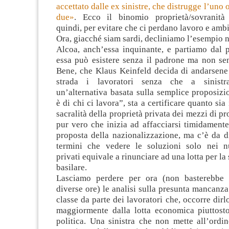
accettato dalle ex sinistre, che distrugge l’uno o 
due»
. Ecco il binomio proprietà/sovranità
quindi, per evitare che ci perdano lavoro e amb
Ora, giacché siam sardi, decliniamo l’esempio ne
Alcoa, anch’essa inquinante, e partiamo dal 
essa può esistere senza il padrone ma non sen
Bene, che Klaus Keinfeld decida di andarsene 
strada i lavoratori senza che a sinistr
un’alternativa basata sulla semplice proposizi
è di chi ci lavora”, sta a certificare quanto sia 
sacralità della proprietà privata dei mezzi di p
pur vero che inizia ad affacciarsi timidamente 
proposta della nazionalizzazione, ma c’è da d
termini che vedere le soluzioni solo nei n
privati equivale a rinunciare ad una lotta per la 
basilare.
Lasciamo perdere per ora (non basterebbe u
diverse ore) le analisi sulla presunta mancanza
classe da parte dei lavoratori che, occorre dirl
maggiormente dalla lotta economica piuttost
politica. Una sinistra che non mette all’ordi