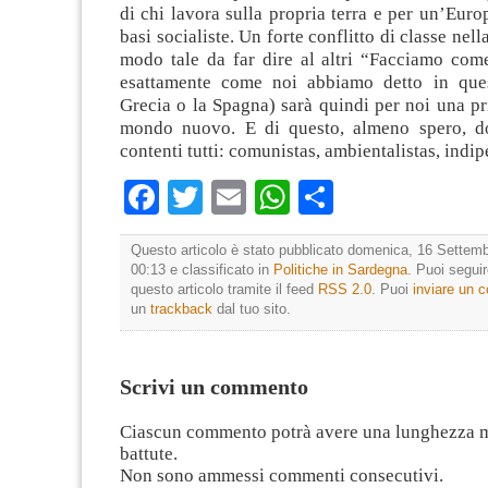
di chi lavora sulla propria terra e per un’Euro
basi socialiste. Un forte conflitto di classe nella
modo tale da far dire al altri “Facciamo com
esattamente come noi abbiamo detto in ques
Grecia o la Spagna) sarà quindi per noi una p
mondo nuovo. E di questo, almeno spero, d
contenti tutti: comunistas, ambientalistas, ind
Facebook
Twitter
Email
WhatsApp
Condividi
Questo articolo è stato pubblicato domenica, 16 Settemb
00:13 e classificato in
Politiche in Sardegna
. Puoi segui
questo articolo tramite il feed
RSS 2.0
. Puoi
inviare un
un
trackback
dal tuo sito.
Scrivi un commento
Ciascun commento potrà avere una lunghezza 
battute.
Non sono ammessi commenti consecutivi.