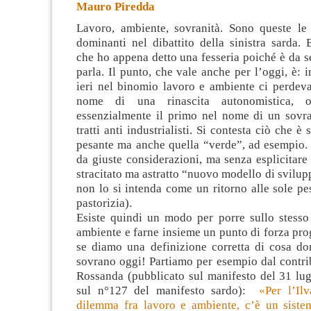
Mauro Piredda
Lavoro, ambiente, sovranità. Sono queste le
dominanti nel dibattito della sinistra sarda. 
che ho appena detto una fesseria poiché è da 
parla. Il punto, che vale anche per l’oggi, è:
ieri nel binomio
lavoro e ambiente ci perdeva
nome di una rinascita autonomistica, 
essenzialmente il primo nel nome di un sovra
tratti anti industrialisti. Si contesta ciò che è 
pesante ma anche quella “verde”, ad esempio. 
da giuste considerazioni, ma senza esplicitare l
stracitato ma astratto “nuovo modello di svilu
non lo si intenda come un ritorno alle sole pes
pastorizia).
Esiste quindi un modo per porre sullo stesso
ambiente e farne insieme un punto di forza pr
se diamo una definizione corretta di cosa do
sovrano oggi! Partiamo per esempio dal contri
Rossanda (pubblicato sul manifesto del 31 lugl
sul n°127 del manifesto sardo):
«Per l’Il
dilemma fra lavoro e ambiente, c’è un sistem