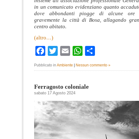
insieme all’associazione professionale Gener
in un comunicato evidenziano quanto accaduto
dove abbondanti piogge di alcune ore 
gravemente la città di Bosa, allagando gra
centro abitato.
(altro…)
Facebook
Twitter
Email
WhatsApp
Condividi
Pubblicato in
Ambiente
|
Nessun commento »
Ferragosto coloniale
sabato 17 Agosto 2024