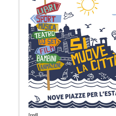
[red]