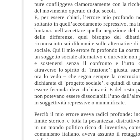
pure confliggeva clamorosamente con la ricch
del movimento operaio di due secoli.
E, per essere chiari, l’errore mio profondo n
soltanto in quell’accodamento repressivo, ma i
lontana: nell’accettare quella negazione del 
delle differenze, quel bisogno del dibatt
riconosciuto sui dilemmi e sulle alternative di
sociale. Qui il mio errore fu profondo La costru
un soggetto sociale alternativo e durevole non 
e sostenersi senza il confronto e l’urto 
attraverso lo spirito di `frazione’: giusta, sac
ora lo vedo – che segna sempre la costruzion
dichiarata di `progetto sociale’, e quindi di un
essere feconda deve dichiararsi. E del resto pa
non potevano essere dissociabili l’uno dall’altr
in soggettività repressive o mummificate.
Perciò il mio errore aveva radici profonde: i
limite storico, e tutta la pesantezza, distruttiv
in un mondo politico ricco di inventiva, come
comunismo italiano, aveva assunto il retaggio