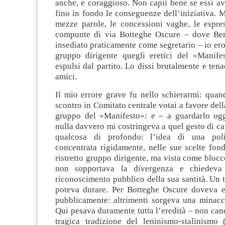
anche, e coraggioso. Non capii bene se essi a
fino in fondo le conseguenze dell’iniziativa. 
mezze parole, le concessioni vaghe, le espres
compunte di via Botteghe Oscure – dove Ber
insediato praticamente come segretario – io ero
gruppo dirigente quegli eretici del «Manife
espulsi dal partito. Lo dissi brutalmente e ten
amici.
Il mio errore grave fu nello schierarmi: quan
scontro in Comitato centrale votai a favore dell
gruppo del «Manifesto»: e – a guardarlo og
nulla davvero mi costringeva a quel gesto di ca
qualcosa di profondo: l’idea di una pol
concentrata rigidamente, nelle sue scelte fon
ristretto gruppo dirigente, ma vista come bloc
non sopportava la divergenza e chiedeva 
riconoscimento pubblico della sua santità. Un t
poteva durare. Per Botteghe Oscure doveva e
pubblicamente: altrimenti sorgeva una minacci
Qui pesava duramente tutta l’eredità – non cance
tragica tradizione del leninismo-stalinismo