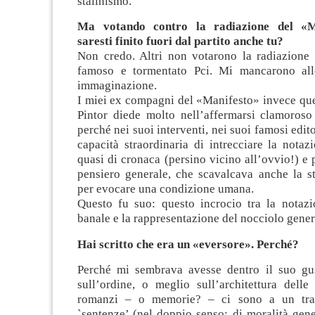
stalinismo.
Ma votando contro la radiazione del «M
saresti finito fuori dal partito anche tu?
Non credo. Altri non votarono la radiazione 
famoso e tormentato Pci. Mi mancarono all
immaginazione.
I miei ex compagni del «Manifesto» invece que
Pintor diede molto nell’affermarsi clamoroso 
perché nei suoi interventi, nei suoi famosi edit
capacità straordinaria di intrecciare la notaz
quasi di cronaca (persino vicino all’ovvio!) e p
pensiero generale, che scavalcava anche la str
per evocare una condizione umana.
Questo fu suo: questo incrocio tra la notazi
banale e la rappresentazione del nocciolo gener
Hai scritto che era un «eversore». Perché?
Perché mi sembrava avesse dentro il suo gu
sull’ordine, o meglio sull’architettura delle
romanzi – o memorie? – ci sono a un tra
`sentenze’ (nel doppio senso: di moralità gene