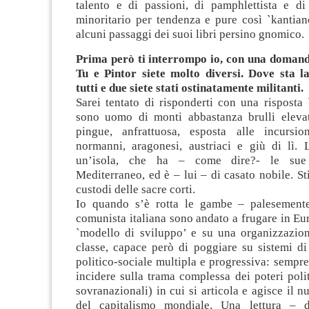
talento e di passioni, di pamphlettista e di
minoritario per tendenza e pure così `kantian
alcuni passaggi dei suoi libri persino gnomico.
Prima però ti interrompo io, con una domand
Tu e Pintor siete molto diversi. Dove sta l
tutti e due siete stati ostinatamente militanti.
Sarei tentato di risponderti con una risposta 
sono uomo di monti abbastanza brulli eleva
pingue, anfrattuosa, esposta alle incursio
normanni, aragonesi, austriaci e giù di lì. 
un’isola, che ha – come dire?- le sue
Mediterraneo, ed è – lui – di casato nobile. Sti
custodi delle sacre corti.
Io quando s’è rotta le gambe – palesemente
comunista italiana sono andato a frugare in Eu
`modello di sviluppo’ e su una organizzazione
classe, capace però di poggiare su sistemi di
politico-sociale multipla e progressiva: sempre 
incidere sulla trama complessa dei poteri polit
sovranazionali) in cui si articola e agisce il 
del capitalismo mondiale. Una lettura – 