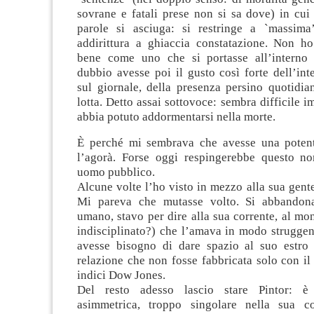
sovrane e fatali prese non si sa dove) in cui 
parole si asciuga: si restringe a `massima
addirittura a ghiaccia constatazione. Non 
bene come uno che si portasse all’interno 
dubbio avesse poi il gusto così forte dell’int
sul giornale, della presenza persino quotidia
lotta. Detto assai sottovoce: sembra difficile
abbia potuto addormentarsi nella morte.
È perché mi sembrava che avesse una potent
l’agorà. Forse oggi respingerebbe questo n
uomo pubblico.
Alcune volte l’ho visto in mezzo alla sua gente,
Mi pareva che mutasse volto. Si abbandona
umano, stavo per dire alla sua corrente, al mo
indisciplinato?) che l’amava in modo struggen
avesse bisogno di dare spazio al suo estro 
relazione che non fosse fabbricata solo con il
indici Dow Jones.
Del resto adesso lascio stare Pintor: è
asimmetrica, troppo singolare nella sua c