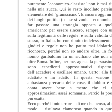
puramente `economico-classista’ non è mai riu
nella mia zucca. Qui io resto incollato persi
elementare del `gramscismo’. E ancora oggi mi s
dei luoghi politici (o – se si vuole – economico
far passare una strategia opposta a quel
americano: per essere sincero, sempre con un
sulla legittimità delle regole, e sulla validità 
stesso, in Italia, ho contribuito indefessamente
giudici e regole non ho patito mai idolatrie.
riconosco, perché non so andare oltre. In 
nonno garibaldino fu un siciliano che non r
oltre Roma. Infine, per me, agisce la persuasio
sono espedienti approssimativi rispetto 
dell’accadere e oscillare umano. Certo: alla 
adattato e mi adatto. In questa visione
abbastanza precaria delle cose, il dubbio è v
conta avere bene a mente che ci m
approssimazioni assai sommarie. Perciò la poe
più esatta.
Ecco perché il mio errore – di me che penso, al 
modo – risultava clamoroso quando in qu