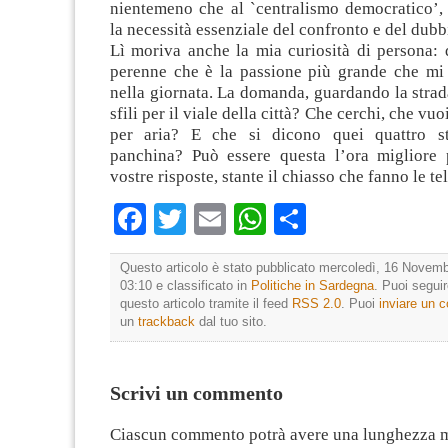
nientemeno che al `centralismo democratico’
la necessità essenziale del confronto e del dubb
Lì moriva anche la mia curiosità di persona:
perenne che è la passione più grande che mi 
nella giornata. La domanda, guardando la strada
sfili per il viale della città? Che cerchi, che vuo
per aria? E che si dicono quei quattro str
panchina? Può essere questa l’ora migliore p
vostre risposte, stante il chiasso che fanno le te
Facebook
Twitter
Email
WhatsApp
Condividi
Questo articolo è stato pubblicato mercoledì, 16 Novemb
03:10 e classificato in
Politiche in Sardegna
. Puoi segui
questo articolo tramite il feed
RSS 2.0
. Puoi
inviare un
un
trackback
dal tuo sito.
Scrivi un commento
Ciascun commento potrà avere una lunghezza 