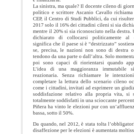
La sinistra, ma quale? Il docente cileno di gior
politico e scrittore Ascanio Cavallo richiama
CEP, il Centro di Studi Pubblici, da cui risulte
2017 solo il 16% dei cittadini cileni si sia dichia
mentre il 20% si sia riconosciuto nella destra.
dichiarato di collocarsi politicamente al 
significa che il paese si è “destrizzato” sostie
se, precisa, le nazioni non sono di destra o
tendono da una parte o dall’altra. Solo momen
poi sono capaci di riorientarsi quando app
L’idea di una maggioranza immutabile si
reazionaria. Senza richiamare le intenzion
completare la lettura dello scenario cileno o
come i cittadini, invitati ad esprimere un giudiz
soddisfazione relativo alla propria vita, si 
totalmente soddisfatti in una scioccante percen
Piñera ha vinto le elezioni pur con un’affluen
bassa, sotto il 50%.
Da quando, nel 2012, è stata tolta l’obbligatori
disaffezione per le elezioni è aumentata moltis