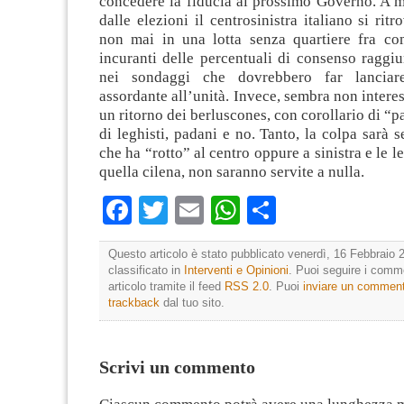
concedere la fiducia al prossimo Governo. A 
dalle elezioni il centrosinistra italiano si rit
non mai in una lotta senza quartiere fra co
incuranti delle percentuali di consenso raggiu
nei sondaggi che dovrebbero far lanciar
assordante all’unità. Invece, sembra non interes
un ritorno dei berluscones, con corollario di “pat
di leghisti, padani e no. Tanto, la colpa sarà s
che ha “rotto” al centro oppure a sinistra e le 
quella cilena, non saranno servite a nulla.
Facebook
Twitter
Email
WhatsApp
Condividi
Questo articolo è stato pubblicato venerdì, 16 Febbraio 
classificato in
Interventi e Opinioni
. Puoi seguire i comm
articolo tramite il feed
RSS 2.0
. Puoi
inviare un commen
trackback
dal tuo sito.
Scrivi un commento