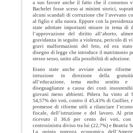
a suo favore anche il fatto che il consenso v
Bachelet fosse sceso ai minimi storici, soprat
alcuni scandali di corruzione che l’avevano c
al figlio e alla nuora. Eppure con la presidenz
state adottate importanti misure in tema di di
l’approvazione del diritto all’aborto, alm
gravidanza in seguito a violenza, pericolo di vi
gravi malformazioni del feto, ed era stato
disegno di legge che introduce il matrimonio p
stesso sesso, unito alla possibilità di adozione.
Erano state anche avviate alcune riforme
istruzione in direzione della gratuità
all’educazione, tema molto sentito e 
diseguaglianze a causa dei costi insostenibi
giovani meno abbienti. Piñera ha vinto al b
54,57% dei voti, contro il 45,43% di Guillier, 
promesse di riforme utili a rilanciare l’econ
fiscale, dell’istruzione e del lavoro. Al pr
ricevuto il 36,6 per cento dei voti, con l
centrosinistra diviso tra lui (22,7%) e Beatriz 
La quinta potenza economica dell’Americ