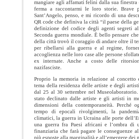
mangiare agli affamati felini dalla sua finestra
ferma a raccontarmi le loro storie. Brave 
Sant’Angelo, penso, e mi ricordo di una descr
QR code che definiva la città “il paese della g
definizione del codice degli agenti segreti al
Seconda guerra mondiale. È bello pensare che
della città trovò il coraggio di andare oltre il te
per ribellarsi alla guerra e al regime, forn
accoglienza nelle loro case alle persone sfollat
ex internate. Anche a costo delle ritorsio
nazifasciste.
Proprio la memoria in relazione al concetto d
tema della residenza delle artiste e degli artist
dal 25 al 30 settembre nel Museolaboratorio
stato declinato dalle artiste e gli artisti in m
dimensioni della contemporaneità. Perché o
tempo di epocali rivolgimenti, la pandemi
climatici, la guerra in Ucraina alle porte dell’E
una guerra fra Paesi africani e l’ombra di 
finanziaria che farà pagare le conseguenze all
più esposte alla marginalità e all’emergere dei 