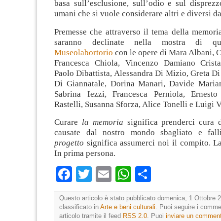
basa sull’esclusione, sull’odio e sul disprezz
umani che si vuole considerare altri e diversi da
Premesse che attraverso il tema della memoria
saranno declinate nella mostra di qu
Museolabortorio
con le opere di Mara Albani, C
Francesca Chiola, Vincenzo Damiano Cristal
Paolo Dibattista, Alessandra Di Mizio, Greta Di
Di Giannatale, Dorina Manari, Davide Maria
Sabrina Iezzi, Francesca Perniola, Ernesto
Rastelli, Susanna Sforza, Alice Tonelli e Luigi V
Curare
la memoria
significa prenderci cura d
causate dal nostro mondo sbagliato e fall
progetto
significa assumerci noi il compito. La
In prima persona.
Facebook
Twitter
Email
WhatsApp
Condividi
Questo articolo è stato pubblicato domenica, 1 Ottobre 2
classificato in
Arte e beni culturali
. Puoi seguire i comme
articolo tramite il feed
RSS 2.0
. Puoi
inviare un commen