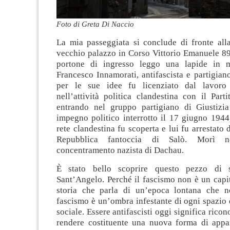
Foto di Greta Di Naccio
La mia passeggiata si conclude di fronte alla
vecchio palazzo in Corso Vittorio Emanuele 89,
portone di ingresso leggo una lapide in 
Francesco Innamorati, antifascista e partigiano
per le sue idee fu licenziato dal lavor
nell’attività politica clandestina con il Par
entrando nel gruppo partigiano di Giustizi
impegno politico interrotto il 17 giugno 1944
rete clandestina fu scoperta e lui fu arrestato d
Repubblica fantoccia di Salò. Morì 
concentramento nazista di Dachau.
È stato bello scoprire questo pezzo di s
Sant’Angelo. Perché il fascismo non è un capit
storia che parla di un’epoca lontana che no
fascismo è un’ombra infestante di ogni spazio
sociale. Essere antifascisti oggi significa rico
rendere costituente una nuova forma di appa