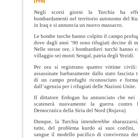
[red]
Negli scorsi giorni la Turchia ha effet
bombardamenti nel territorio autonomo del Kur
in Iraq e si annuncia un nuovo massacro.
Le bombe turche hanno colpito il campo profu
dove dagli anni ’90 sono rifugiati decine di mi
Nelle stesse ore, i bombardieri turchi hanno 
villaggio sei monti Sengal, patria degli Yezidi.
Per ora si registrano quattro vittime civili
assassinate barbaramente dallo stato fascista t
di un campo profughi riconosciuto e formal
dall’agenzia per i rifugiati delle Nazioni Unite.
Il dittatore Erdogan ha annunciato che nei 
scatenerà nuovamente la guerra contro l
Democratica della Siria del Nord (Rojava)
Dunque, la Turchia intenderebbe sbarazzarsi
tutte, del problema kurdo ai suoi confini,
sangue il modello pacifico di convivenza de