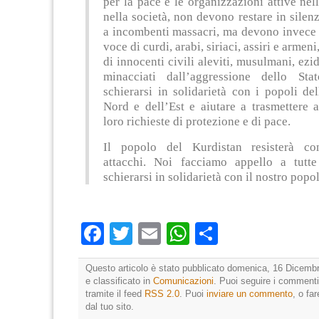
per la pace e le organizzazioni attive nell
nella società, non devono restare in silenz
a incombenti massacri, ma devono invece 
voce di curdi, arabi, siriaci, assiri e armeni
di innocenti civili aleviti, musulmani, ezid
minacciati dall’aggressione dello St
schierarsi in solidarietà con i popoli del
Nord e dell’Est e aiutare a trasmettere 
loro richieste di protezione e di pace.
Il popolo del Kurdistan resisterà co
attacchi. Noi facciamo appello a tutte
schierarsi in solidarietà con il nostro popo
Facebook
Twitter
Email
WhatsApp
Condividi
Questo articolo è stato pubblicato domenica, 16 Dicembr
e classificato in
Comunicazioni
. Puoi seguire i commenti
tramite il feed
RSS 2.0
. Puoi
inviare un commento
, o fa
dal tuo sito.