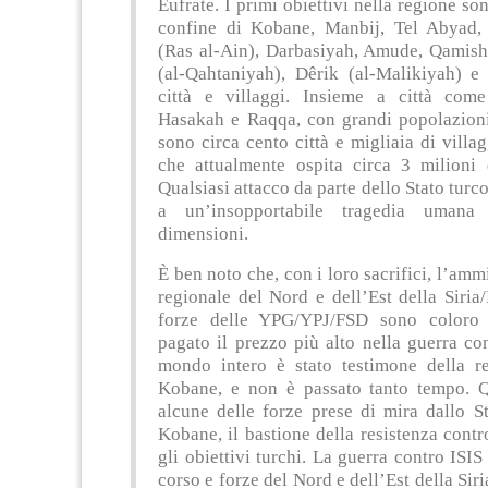
Eufrate. I primi obiettivi nella regione son
confine di Kobane, Manbij, Tel Abyad,
(Ras al-Ain), Darbasiyah, Amude, Qamishl
(al-Qahtaniyah), Dêrik (al-Malikiyah) e 
città e villaggi. Insieme a città com
Hasakah e Raqqa, con grandi popolazioni
sono circa cento città e migliaia di villag
che attualmente ospita circa 3 milioni 
Qualsiasi attacco da parte dello Stato turc
a un’insopportabile tragedia umana
dimensioni.
È ben noto che, con i loro sacrifici, l’amm
regionale del Nord e dell’Est della Siria
forze delle YPG/YPJ/FSD sono coloro
pagato il prezzo più alto nella guerra con
mondo intero è stato testimone della re
Kobane, e non è passato tanto tempo. 
alcune delle forze prese di mira dallo S
Kobane, il bastione della resistenza contro
gli obiettivi turchi. La guerra contro ISIS
corso e forze del Nord e dell’Est della Siri