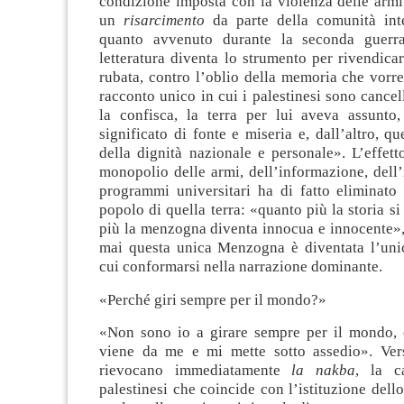
condizione imposta con la violenza delle armi 
un
risarcimento
da parte della comunità int
quanto avvenuto durante la seconda guerr
letteratura diventa lo strumento per rivendica
rubata, contro l’oblio della memoria che vorr
racconto unico in cui i palestinesi sono cancel
la confisca, la terra per lui aveva assunto,
significato di fonte e miseria e, dall’altro, qu
della dignità nazionale e personale». L’effett
monopolio delle armi, dell’informazione, dell’
programmi universitari ha di fatto eliminato 
popolo di quella terra: «quanto più la storia si
più la menzogna diventa innocua e innocente»,
mai questa unica Menzogna è diventata l’uni
cui conformarsi nella narrazione dominante.
«Perché giri sempre per il mondo?»
«Non sono io a girare sempre per il mondo,
viene da me e mi mette sotto assedio». Ver
rievocano immediatamente
la nakba
, la c
palestinesi che coincide con l’istituzione dello