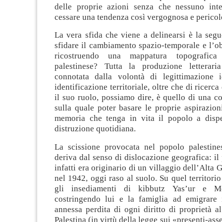
delle proprie azioni senza che nessuno int
cessare una tendenza così vergognosa e pericol
La vera sfida che viene a delinearsi è la segu
sfidare il cambiamento spazio-temporale e l’obl
ricostruendo una mappatura topografica 
palestinese? Tutta la produzione letterari
connotata dalla volontà di legittimazione i
identificazione territoriale, oltre che di ricerca
il suo ruolo, possiamo dire, è quello di una c
sulla quale poter basare le proprie aspirazio
memoria che tenga in vita il popolo a disp
distruzione quotidiana.
La scissione provocata nel popolo palestin
deriva dal senso di dislocazione geografica: il
infatti era originario di un villaggio dell’Alta 
nel 1942, oggi raso al suolo. Su quel territorio
gli insediamenti di kibbutz Yas’ur e M
costringendo lui e la famiglia ad emigrare
annessa perdita di ogni diritto di proprietà al
Palestina (in virtù della legge sui «presenti-assen