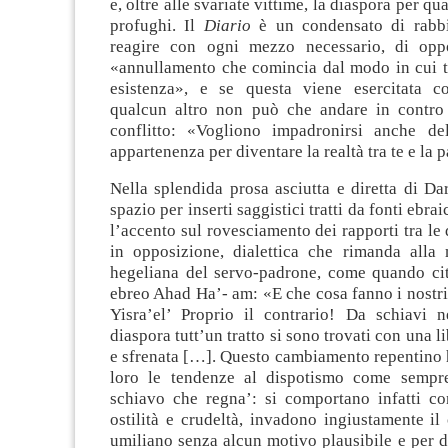
e, oltre alle svariate vittime, la diaspora per qu
profughi. Il
Diario
è un condensato di rabbi
reagire con ogni mezzo necessario, di oppo
«annullamento che comincia dal modo in cui tu
esistenza», e se questa viene esercitata c
qualcun altro non può che andare in contro 
conflitto: «Vogliono impadronirsi anche de
appartenenza per diventare la realtà tra te e la p
Nella splendida prosa asciutta e diretta di D
spazio per inserti saggistici tratti da fonti ebr
l’accento sul rovesciamento dei rapporti tra l
in opposizione, dialettica che rimanda alla
hegeliana del servo-padrone, come quando cita
ebreo Ahad Ha’- am: «E che cosa fanno i nostri f
Yisra’el’ Proprio il contrario! Da schiavi ne
diaspora tutt’un tratto si sono trovati con una l
e sfrenata […]. Questo cambiamento repentino 
loro le tendenze al dispotismo come sempre
schiavo che regna’: si comportano infatti co
ostilità e crudeltà, invadono ingiustamente il 
umiliano senza alcun motivo plausibile e per d