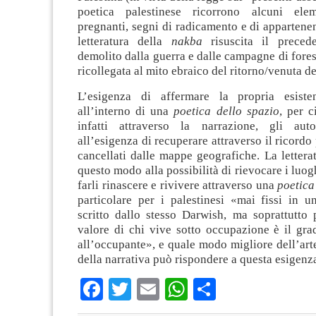
poetica palestinese ricorrono alcuni elem
pregnanti, segni di radicamento e di appartenenz
letteratura della
nakba
risuscita il precede
demolito dalla guerra e dalle campagne di fores
ricollegata al mito ebraico del ritorno/venuta de
L’esigenza di affermare la propria esiste
all’interno di una
poetica dello spazio
, per c
infatti attraverso la narrazione, gli auto
all’esigenza di recuperare attraverso il ricordo
cancellati dalle mappe geografiche. La lettera
questo modo alla possibilità di rievocare i luog
farli rinascere e rivivere attraverso una
poetica
particolare per i palestinesi «mai fissi in 
scritto dallo stesso Darwish, ma soprattutto 
valore di chi vive sotto occupazione è il gra
all’occupante», e quale modo migliore dell’arte
della narrativa può rispondere a questa esigenz
Facebook
Twitter
Email
WhatsApp
Condividi