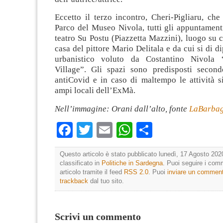
Eccetto il terzo incontro, Cheri-Pigliaru, che
Parco del Museo Nivola, tutti gli appuntamen
teatro Su Postu (Piazzetta Mazzini), luogo su cu
casa del pittore Mario Delitala e da cui si di d
urbanistico voluto da Costantino Nivola 
Village”. Gli spazi sono predisposti secon
antiCovid e in caso di maltempo le attività s
ampi locali dell’ExMà.
Nell’immagine: Orani dall’alto, fonte
LaBarbag
Facebook
Twitter
Email
WhatsApp
Condividi
Questo articolo è stato pubblicato lunedì, 17 Agosto 202
classificato in
Politiche in Sardegna
. Puoi seguire i com
articolo tramite il feed
RSS 2.0
. Puoi
inviare un commen
trackback
dal tuo sito.
Scrivi un commento