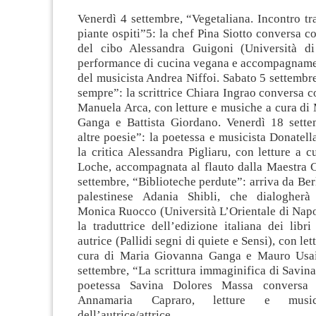
Venerdì 4 settembre, “Vegetaliana. Incontro tra
piante ospiti”5: la chef Pina Siotto conversa c
del cibo Alessandra Guigoni (Università di
performance di cucina vegana e accompagnament
del musicista Andrea Niffoi. Sabato 5 settembr
sempre”: la scrittrice Chiara Ingrao conversa co
Manuela Arca, con letture e musiche a cura di
Ganga e Battista Giordano. Venerdì 18 sett
altre poesie”: la poetessa e musicista Donatell
la critica Alessandra Pigliaru, con letture a c
Loche, accompagnata al flauto dalla Maestra C
settembre, “Biblioteche perdute”: arriva da Berl
palestinese Adania Shibli, che dialogherà 
Monica Ruocco (Università L’Orientale di Napo
la traduttrice dell’edizione italiana dei libri
autrice (Pallidi segni di quiete e Sensi), con le
cura di Maria Giovanna Ganga e Mauro Usa
settembre, “La scrittura immaginifica di Savina”
poetessa Savina Dolores Massa conversa 
Annamaria Capraro, letture e mus
dell’autrice/attrice.