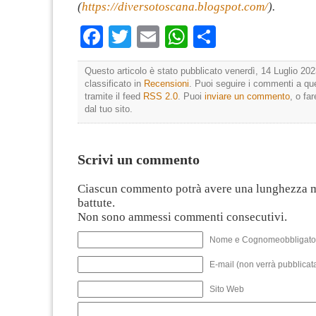
(
https://diversotoscana.blogspot.com/
).
Facebook
Twitter
Email
WhatsApp
Condividi
Questo articolo è stato pubblicato venerdì, 14 Luglio 202
classificato in
Recensioni
. Puoi seguire i commenti a que
tramite il feed
RSS 2.0
. Puoi
inviare un commento
, o fa
dal tuo sito.
Scrivi un commento
Ciascun commento potrà avere una lunghezza 
battute.
Non sono ammessi commenti consecutivi.
Nome e Cognomeobbligato
E-mail (non verrà pubblicata
Sito Web