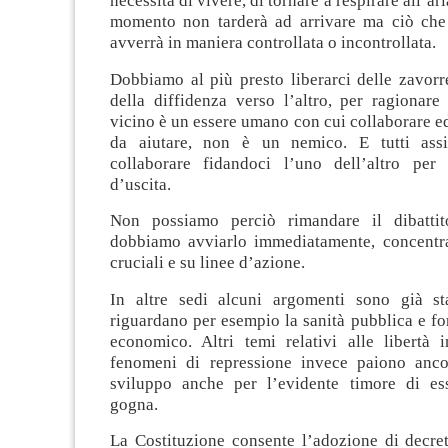
necessità di vivere, di tornare a respirare all’ar
momento non tarderà ad arrivare ma ciò che
avverrà in maniera controllata o incontrollata.
Dobbiamo al più presto liberarci delle zavorr
della diffidenza verso l’altro, per ragionare
vicino è un essere umano con cui collaborare 
da aiutare, non è un nemico. E tutti as
collaborare fidandoci l’uno dell’altro per
d’uscita.
Non possiamo perciò rimandare il dibatt
dobbiamo avviarlo immediatamente, concentr
cruciali e su linee d’azione.
In altre sedi alcuni argomenti sono già sta
riguardano per esempio la sanità pubblica e f
economico. Altri temi relativi alle libertà i
fenomeni di repressione invece paiono anco
sviluppo anche per l’evidente timore di es
gogna.
La Costituzione consente l’adozione di decret