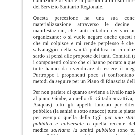
condizione di vita e la possibilità di usufrui
del Servizio Sanitario Regionale.
Questa percezione ha una sua conc
materializzazione attraverso le decin
manifestazioni, che tanti cittadini dei vari amb
organizzano: o si vuole negare anche questi 
che mi colpisce e mi rende perplesso è che t
salvataggio della sanità pubblica in circolaz
sardo si pensi alle proposte dei tanti Comitati 
i componenti coloro che ci hanno portato a qu
tutte hanno da rivendicare di essere il meg
Purtroppo i proponenti poco si confrontano
metodi da seguire per un Piano di Rinascita dell
Per non parlare di quanto avviene a livello naz
al piano Gimbe, a quello di Cittadinanzattiva, 
Asiquas) tutti gli appelli lanciati per dife
pubblica (la sanità è sotto attacco) tutte le piat
per esempio quella della Cgil
per uno stato
pubblico e universale
o quella recente dell
medica
salviamo la sanità pubblica
sono tu