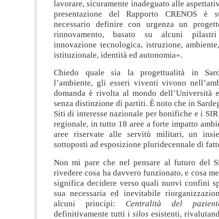
lavorare, sicuramente inadeguato alle aspettativ
presentazione del Rapporto CRENOS è st
necessario definire con urgenza un progett
rinnovamento, basato su alcuni pilastri
innovazione tecnologica, istruzione, ambiente,
istituzionale, identità ed autonomia».
Chiedo quale sia la progettualità in Sar
l’ambiente, gli esseri viventi vivono nell’am
domanda è rivolta al mondo dell’Università e 
senza distinzione di partiti. È noto che in Sard
Siti di interesse nazionale per bonifiche e i SIR 
regionale, in tutto 18 aree a forte impatto ambie
aree riservate alle servitù militari, un insi
sottoposti ad esposizione pluridecennale di fatt
Non mi pare che nel pensare al futuro del S
rivedere cosa ha davvero funzionato, e cosa m
significa decidere verso quali nuovi confini s
sua necessaria ed inevitabile riorganizzazio
alcuni principi:
Centralità del pazie
definitivamente tutti i
silos
esistenti, rivalutan