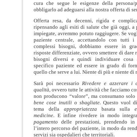
cura che segue le esigenze della persona/p
obbligarlo ad adeguarsi alla nostra offerta di se
Offerta resa, da decenni, rigida e complic
ripensando agli esiti di salute che già oggi, a 
impiegate, avremmo potuto raggiugere. Se vogl
paziente centrale, accettandolo con tutti i
complessi bisogni, dobbiamo essere in grad
risposte differenziate, ovvero smettere di dare 
bisogni diversi e quindi individuare cosa 
specifico paziente ed essere in grado di forn
quello che serve a lui
.
Niente di più e niente di
Sarà poi necessario
Rivedere e azzerare i 
qualità
, ovvero tutte le attività che facciamo c
non producono “valor
e
”, ma consumano solo 
bene cose inutili o sbagliate.
Questo vuol di
tema della
appropriatezza
basata sulla
ev
medicine
. E infine rivedere in modo integr
pagamento
delle prestazioni, prendendo in 
l’intero percorso del paziente, in modo da rende
servizi sia ospedalieri che territoriali.