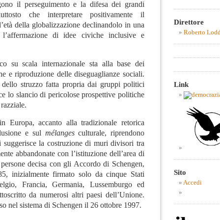
gono il perseguimento e la difesa dei grandi
piuttosto che interpretare positivamente il
Direttore
l’età della globalizzazione declinandolo in una
Roberto Lod
r l’affermazione di idee civiche inclusive e
o su scala internazionale sta alla base dei
e e riproduzione delle diseguaglianze sociali.
 dello struzzo fatta propria dai gruppi politici
Link
ce lo slancio di pericolose prospettive politiche
razziale.
in Europa, accanto alla tradizionale retorica
nclusione e sul
mélanges
culturale, riprendono
i suggerisce la costruzione di muri divisori tra
mente abbandonate con l’istituzione dell’area di
le persone decisa con gli Accordo di Schengen,
Sito
85, inizialmente firmato solo da cinque Stati
Accedi
lgio, Francia, Germania, Lussemburgo ed
toscritto da numerosi altri paesi dell’Unione.
esso nel sistema di Schengen il 26 ottobre 1997.