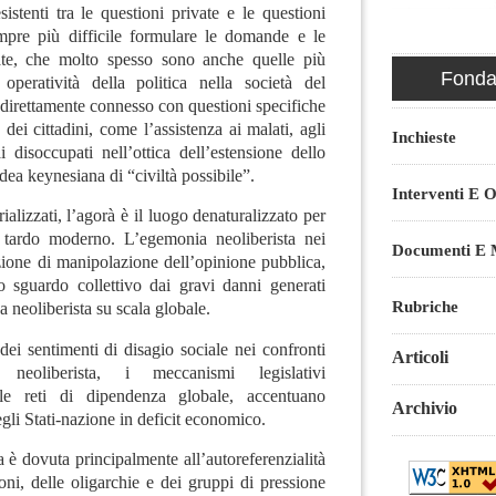
sistenti tra le questioni private e le questioni
mpre più difficile formulare le domande e le
iate, che molto spesso sono anche quelle più
Fondaz
peratività della politica nella società del
direttamente connesso con questioni specifiche
 dei cittadini, come l’assistenza ai malati, agli
Inchieste
ai disoccupati nell’ottica dell’estensione dello
idea keynesiana di “civiltà possibile”.
Interventi E O
orializzati, l’agorà è il luogo denaturalizzato per
o tardo moderno. L’egemonia neoliberista nei
Documenti E M
one di manipolazione dell’opinione pubblica,
lo sguardo collettivo dai gravi danni generati
Rubriche
 neoliberista su scala globale.
dei sentimenti di disagio sociale nei confronti
Articoli
e neoliberista, i meccanismi legislativi
alle reti di dipendenza globale, accentuano
Archivio
egli Stati-nazione in deficit economico.
a è dovuta principalmente all’autoreferenzialità
oni, delle oligarchie e dei gruppi di pressione