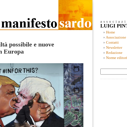
associaz
LUIGI PI
Home
Associazione
Contatti
ltà possibile e nuove
Newsletter
in Europa
Redazione
Norme editori