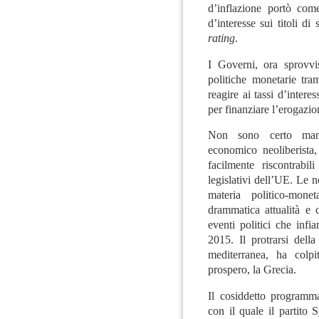
d’inflazione portò com
d’interesse sui titoli di
rating
.
I Governi, ora sprovvis
politiche monetarie tra
reagire ai tassi d’intere
per finanziare l’erogazio
Non sono certo manca
economico neoliberista
facilmente riscontrabil
legislativi dell’UE. Le 
materia politico-mone
drammatica attualità e c
eventi politici che inf
2015. Il protrarsi dell
mediterranea, ha colp
prospero, la Grecia.
Il cosiddetto
programma 
con il quale il partito 