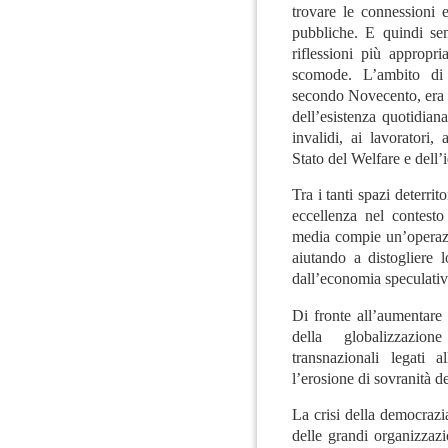
trovare le connessioni e
pubbliche. E quindi se
riflessioni più appropr
scomode. L’ambito di o
secondo Novecento, era 
dell’esistenza quotidiana
invalidi, ai lavoratori, 
Stato del Welfare e dell’
Tra i tanti spazi deterrit
eccellenza nel contest
media compie un’operazi
aiutando a distogliere 
dall’economia speculativa
Di fronte all’aumentare 
della globalizzazion
transnazionali legati 
l’erosione di sovranità d
La crisi della democrazi
delle grandi organizzazi