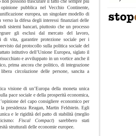
to non possono trascurare il fatto che sempre più
i opinione pubblica nel Vecchio Continente,
unificazione europea, un singolare modello di
 verso la difesa degli interessi finanziari delle
ndi sistemi bancari, piuttosto che un processo
tegrare gli esclusi dal mercato del lavoro,
i di vita, garantire protezione sociale per i
revisto dal protocollo sulla politica sociale del
attato istitutivo dell’Unione Europea, siglato il
risucchiato e avviluppato in un vortice anche il
ico, prima ancora che politico, di integrazione
libera circolazione delle persone, sancita a
istica visione di un’Europa della moneta unica
ulla pace sociale e della prosperità economica,
 l’opinione del capo consigliere economico per
la presidenza Reagan, Martin Feldstein. Egli
ica e le rigidità del patto di stabilità (meglio
licismo:
Fiscal Compact
) sarebbero stati
rsità strutturali delle economie europee.