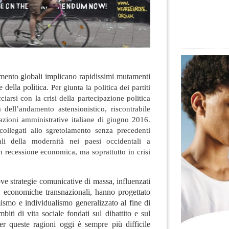
mento globali implicano rapidissimi mutamenti
 e della politica.
Per giunta la politica dei partiti
ciarsi con la crisi della partecipazione politica
a dell’andamento astensionistico, riscontrabile
tazioni amministrative italiane di giugno 2016.
ollegati allo sgretolamento senza precedenti
nali della modernità nei paesi occidentali a
n recessione economica, ma soprattutto in crisi
ove strategie comunicative di massa, influenzati
ite economiche transnazionali, hanno progettato
ismo e individualismo generalizzato al fine di
mbiti di vita sociale fondati sul dibattito e sul
er queste ragioni oggi è sempre più difficile