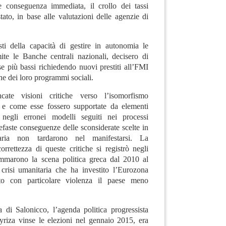
e conseguenza immediata, il crollo dei tassi
 stato, in base alle valutazioni delle agenzie di
ti della capacità di gestire in autonomia le
mite le Banche centrali nazionali, decisero di
sse più bassi richiedendo nuovi prestiti all’FMI
ne dei loro programmi sociali.
te visioni critiche verso l’isomorfismo
, e come esse fossero supportate da elementi
i negli erronei modelli seguiti nei processi
nefaste conseguenze delle sconsiderate scelte in
taria non tardarono nel manifestarsi. La
orrettezza di queste critiche si registrò negli
iammarono la scena politica greca dal 2010 al
a crisi umanitaria che ha investito l’Eurozona
ito con particolare violenza il paese meno
di Salonicco, l’agenda politica progressista
Syriza vinse le elezioni nel gennaio 2015, era