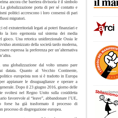
rima ancora che barriera divisoria è il simbolo
 La globalizzazione porta di per sé contatto e
ismi politici accrescono i loro consensi di pari
flussi migratori.
i ed extraterritoriali legati ai poteri finanziari e
ndo la loro egemonia sul sistema dei media
el gioco. Una retorica unidirezionale Ossia le
dividuo atomizzato della società tardo moderna,
ssere espressa la preferenza per un’alternativa
n’altra.
i una globalizzazione dal volto umano pare
ai datata. Quanto al Vecchio Continente,
politico europeista non si è tradotto in Europa
per appianare le disuguaglianze e operare a
generale. Dopo il 23 giugno 2016, giorno delle
rie svoltesi nel Regno Unito sulla cosiddetta
ndario favorevole al “leave”, abbandonare l’UE,
 o forse ha già trasformato il processo di
un processo di disgregazione europea.