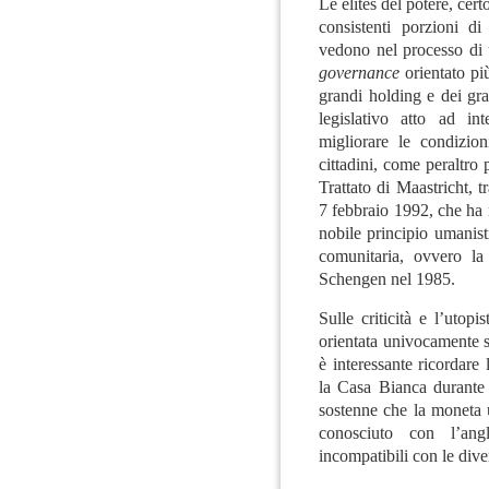
Le élites del potere, cer
consistenti porzioni d
vedono nel processo di 
governance
orientato più
grandi holding e dei gra
legislativo atto ad in
migliorare le condizion
cittadini, come peraltro p
Trattato di Maastricht, tr
7 febbraio 1992, che ha 
nobile principio umanist
comunitaria, ovvero la 
Schengen nel 1985.
Sulle criticità e l’utop
orientata univocamente s
è interessante ricordare
la Casa Bianca durante 
sostenne che la moneta un
conosciuto con l’ang
incompatibili con le dive