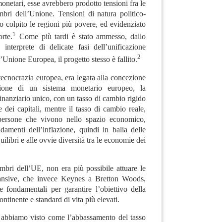
monetari, esse avrebbero prodotto tensioni fra le
ri dell’Unione. Tensioni di natura politico-
 colpito le regioni più povere, ed e
videnziato
1
orte.
Come più tardi è stato ammesso, dallo
interprete di delicate fasi dell’unificazione
2
Unione Europea, il progetto stesso è fallito.
 tecnocrazia europea, era legata alla concezione
zione di un sistema monetario europeo, la
finanziario unico, con un
tasso di cambio
rigido
e dei capitali, mentre il tasso di cambio reale,
 persone che vivono nello spazio economico,
damenti dell’inflazione, quindi in balia delle
quilibri e alle ovvie diversità tra le economie dei
mbri dell’UE, non era più possibile attuare le
pansive, che invece Keynes a Bretton Woods,
e fondamentali per garantire l’obiettivo della
tinente e standard di vita più elevati.
i abbiamo visto come l’abbassamento del tasso