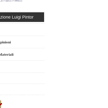
ione Luigi Pintor
pinioni
ateriali