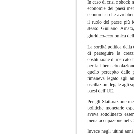
In caso di crisi e shock 
economie dei paesi memb
economica che avrebbero
il ruolo del paese più f
stesso Giuliano Amato, 
giuridico-economica dell’
La sordità politica della
di perseguire la crea
costituzione di mercato 
per la libera circolazion
quello percepito dalle
rimaneva legato agli an
oscillazioni legate agli s
paesi dell’UE.
Per gli Stati-nazione me
politiche monetarie es
aveva sottolineato esser
piena occupazione nel Con
Invece negli ultimi ann