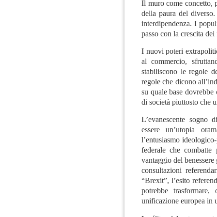
Il muro come concetto, p
della paura del diverso.
interdipendenza. I popul
passo con la crescita dei 
I nuovi poteri extrapolitic
al commercio, sfrutta
stabiliscono le regole d
regole che dicono all’in
su quale base dovrebbe e
di società piuttosto che u
L’evanescente sogno d
essere un’utopia oram
l’entusiasmo ideologico-
federale che combatte 
vantaggio del benessere 
consultazioni referenda
“Brexit”, l’esito refere
potrebbe trasformare,
unificazione europea in 