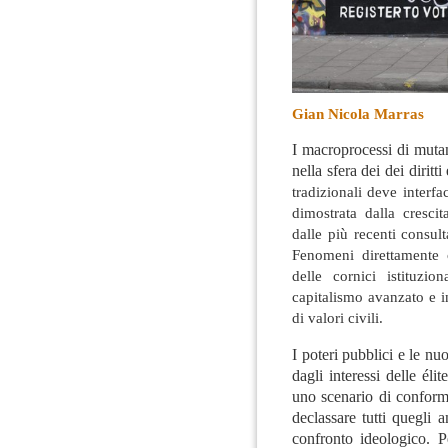
Gian Nicola Marras
I macroprocessi di muta
nella sfera dei dei diritti
tradizionali deve interfac
dimostrata dalla crescit
dalle più recenti consul
Fenomeni direttamente c
delle cornici istituzio
capitalismo avanzato e i
di valori civili.
I poteri pubblici e le nu
dagli interessi delle él
uno scenario di conform
declassare tutti quegli a
confronto ideologico. P