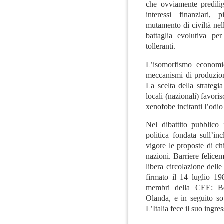
che ovviamente predili
interessi finanziari, 
mutamento di civiltà nel
battaglia evolutiva pe
tolleranti.
L’isomorfismo economic
meccanismi di produzion
La scelta della strategia
locali (nazionali) favoris
xenofobe incitanti l’odio 
Nel dibattito pubblico 
politica fondata sull’i
vigore le proposte di ch
nazioni. Barriere felice
libera circolazione del
firmato il 14 luglio 19
membri della CEE: Be
Olanda, e in seguito sot
L’Italia fece il suo ingr