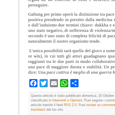
perseguire.
Galtung per primo operò la distinzione tra pace
positiva prendendo in prestito dalla medicina t
e dall’induismo due termini chiave: dukkha e s
uno stato negativo, di sofferenza di violenza/ma
secondo è uno stato di completa felicità di pace
naturalmente il nostro organismo tende.
L’unica possibilità sarà quella del gioco a som
or win), in cui tutti gli attori guadagnano qual
raggiunti tra le due parti in modo collaborati
una pace di maggiore durata e stabilità. Un p
dice: Una
pace cattiva è meglio di una guerra 
Facebook
Twitter
Email
WhatsApp
Condividi
Questo articolo è stato pubblicato domenica, 15 Ottobre 
classificato in
Interventi e Opinioni
. Puoi seguire i comm
articolo tramite il feed
RSS 2.0
. Puoi
inviare un commen
trackback
dal tuo sito.