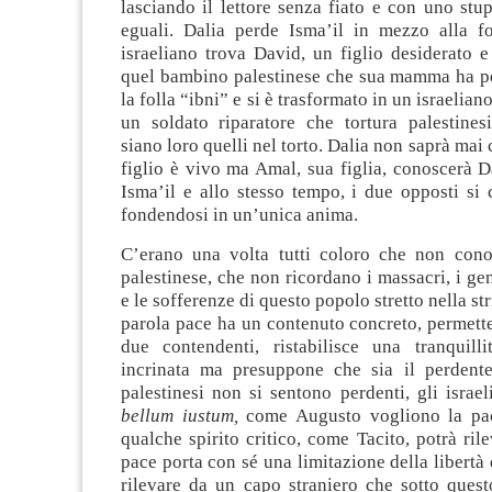
lasciando il lettore senza fiato e con uno st
eguali. Dalia perde Isma’il in mezzo alla fo
israeliano trova David, un figlio desiderato e
quel bambino palestinese che sua mamma ha pe
la folla “ibni” e si è trasformato in un israeliano
un soldato riparatore che tortura palestine
siano loro quelli nel torto. Dalia non saprà mai 
figlio è vivo ma Amal, sua figlia, conoscerà D
Isma’il e allo stesso tempo, i due opposti si
fondendosi in un’unica anima.
C’erano una volta tutti coloro che non con
palestinese, che non ricordano i massacri, i gen
e le sofferenze di questo popolo stretto nella str
parola pace ha un contenuto concreto, permett
due contendenti, ristabilisce una tranquill
incrinata ma presuppone che sia il perdente
palestinesi non si sentono perdenti, gli israel
bellum iustum,
come Augusto vogliono la pa
qualche spirito critico, come Tacito, potrà ril
pace porta con sé una limitazione della libertà 
rilevare da un capo straniero che sotto ques