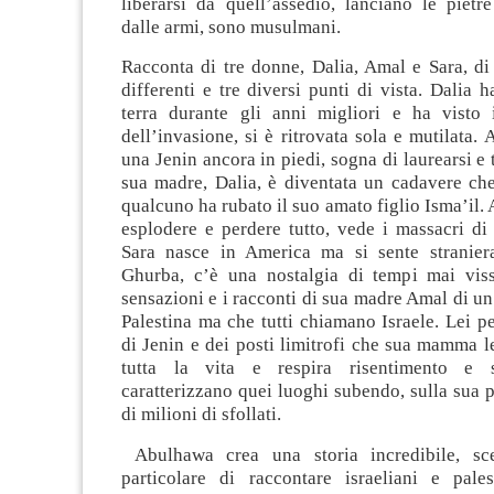
liberarsi da quell’assedio, lanciano le pietr
dalle armi, sono musulmani.
Racconta di tre donne, Dalia, Amal e Sara, di
differenti e tre diversi punti di vista. Dalia h
terra durante gli anni migliori e ha vist
dell’invasione, si è ritrovata sola e mutilata.
una Jenin ancora in piedi, sogna di laurearsi e 
sua madre, Dalia, è diventata un cadavere che
qualcuno ha rubato il suo amato figlio Isma’il.
esplodere e perdere tutto, vede i massacri di 
Sara nasce in America ma si sente straniera
Ghurba, c’è una nostalgia di tempi mai viss
sensazioni e i racconti di sua madre Amal di u
Palestina ma che tutti chiamano Israele. Lei pe
di Jenin e dei posti limitrofi che sua mamma l
tutta la vita e respira risentimento e 
caratterizzano quei luoghi subendo, sulla sua pe
di milioni di sfollati.
Abulhawa crea una storia incredibile, s
particolare di raccontare israeliani e pale