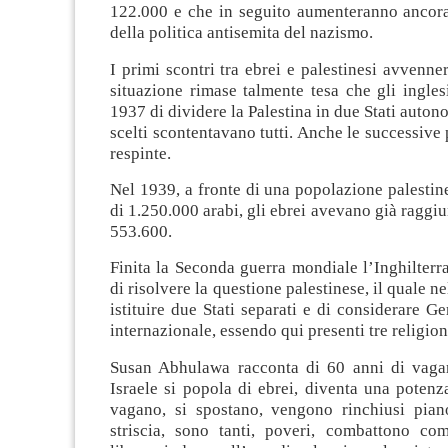
122.000 e che in seguito aumenteranno ancora
della politica antisemita del nazismo.
I primi scontri tra ebrei e palestinesi avvenne
situazione rimase talmente tesa che gli ingle
1937 di dividere la Palestina in due Stati auton
scelti scontentavano tutti. Anche le successive
respinte.
Nel 1939, a fronte di una popolazione palesti
di 1.250.000 arabi, gli ebrei avevano già raggiu
553.600.
Finita la Seconda guerra mondiale l’Inghilterr
di risolvere la questione palestinese, il quale n
istituire due Stati separati e di considerare G
internazionale, essendo qui presenti tre religion
Susan Abhulawa racconta di 60 anni di vagar
Israele si popola di ebrei, diventa una potenza
vagano, si spostano, vengono rinchiusi pia
striscia, sono tanti, poveri, combattono c