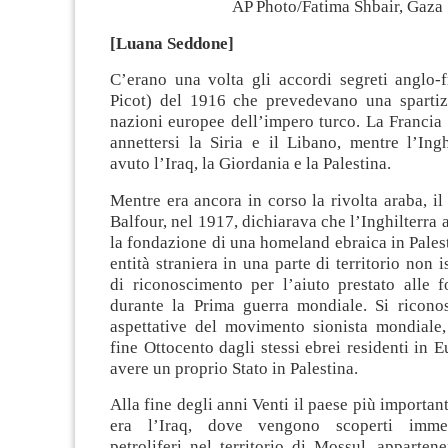
AP Photo/Fatima Shbair, Gaza
[Luana Seddone]
C’erano una volta gli accordi segreti anglo-f
Picot) del 1916 che prevedevano una spartiz
nazioni europee dell’impero turco. La Francia
annettersi la Siria e il Libano, mentre l’Ing
avuto l’Iraq, la Giordania e la Palestina.
Mentre era ancora in corso la rivolta araba, il
Balfour, nel 1917, dichiarava che l’Inghilterra 
la fondazione di una homeland ebraica in Palest
entità straniera in una parte di territorio non i
di riconoscimento per l’aiuto prestato alle f
durante la Prima guerra mondiale. Si ricono
aspettative del movimento sionista mondiale,
fine Ottocento dagli stessi ebrei residenti in E
avere un proprio Stato in Palestina.
Alla fine degli anni Venti il paese più important
era l’Iraq, dove vengono scoperti immen
petroliferi nel territorio di Mossul, appartene