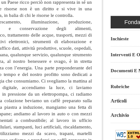
n un Paese ricco perciò non rappresenta in sé un
le risorse non è un diritto e si vive in una
in balia di chi le risorse le controlla.
rescamento, illuminazione, produzione,
Fondaz
ura e conservazione degli alimenti,
o, trattamento delle acque, trasporti, mezzi di
Inchieste
ivi elettronici, strumenti di elaborazione e
affico dati, attività produttive, scuole, ospedali,
 umana, qualunque servizio, qualunque strumento
Interventi E O
nza, al nostro benessere e svago, è in stretta
a con l’energia. Una parte preponderante del
Documenti E M
ro tempo e del nostro profitto sono dedicati a
ergia che consumiamo. Ci svegliamo la mattina al
Rubriche
digitale, accendiamo la luce, ci laviamo
 in pressione da un elettropompa, ci radiamo
; a colazione beviamo un caffè preparato sulla
Articoli
a piastra a induzione, mangiamo una fetta di
stapane; andiamo al lavoro in auto o con mezzi
Archivio
imentati a combustibile; al lavoro in ufficio
ulari, stampanti, luci artificiali, riscaldamento,
tilizziamo mezzi da scavo, trapani, martelli
ausa andiamo a prenderci un caffè preparato in