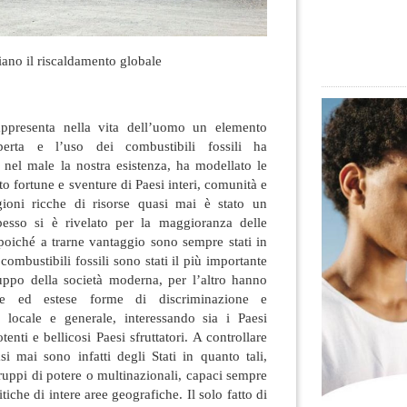
ano il riscaldamento globale
ppresenta nella vita dell’uomo un elemento
operta e l’uso dei combustibili fossili ha
 nel male la nostra esistenza, ha modellato le
to fortune e sventure di Paesi interi, comunità e
ioni ricche di risorse quasi mai è stato un
pesso si è rivelato per la maggioranza delle
oiché a trarne vantaggio sono sempre stati in
combustibili fossili sono stati il più importante
uppo della società moderna, per l’altro hanno
e ed estese forme di discriminazione e
o locale e generale, interessando sia i Paesi
otenti e bellicosi Paesi sfruttatori. A controllare
si mai sono infatti degli Stati in quanto tali,
uppi di potere o multinazionali, capaci sempre
tiche di intere aree geografiche. Il solo fatto di