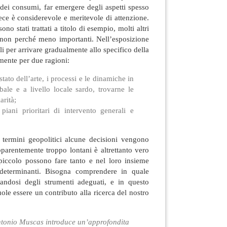
dei consumi, far emergere degli aspetti spesso
vece è considerevole e meritevole di attenzione.
no stati trattati a titolo di esempio, molti altri
a non perché meno importanti. Nell’esposizione
li per arrivare gradualmente allo specifico della
mente per due ragioni:
stato dell’arte, i processi e le dinamiche in
bale e a livello locale sardo, trovarne le
arità;
iani prioritari di intervento generali e
n termini geopolitici alcune decisioni vengono
apparentemente troppo lontani è altrettanto vero
 piccolo possono fare tanto e nel loro insieme
determinanti. Bisogna comprendere in quale
andosi degli strumenti adeguati, e in questo
uole essere un contributo alla ricerca del nostro
ntonio Muscas introduce un’approfondita