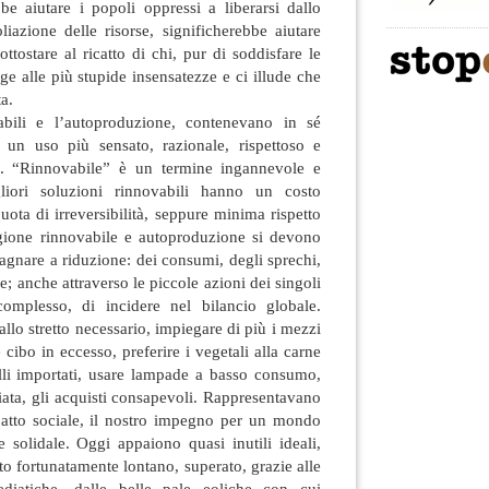
bbe aiutare i popoli oppressi a liberarsi dallo
liazione delle risorse, significherebbe aiutare
ttostare al ricatto di chi, pur di soddisfare le
ge alle più stupide insensatezze e ci illude che
ta.
abili e l’autoproduzione, contenevano in sé
 un uso più sensato, razionale, rispettoso e
rse. “Rinnovabile” è un termine ingannevole e
liori soluzioni rinnovabili hanno un costo
uota di irreversibilità, seppure minima rispetto
ragione rinnovabile e autoproduzione si devono
gnare a riduzione: dei consumi, degli sprechi,
ie; anche attraverso le piccole azioni dei singoli
complesso, di incidere nel bilancio globale.
allo stretto necessario, impiegare di più i mezzi
cibo in eccesso, preferire i vegetali alla carne
elli importati, usare lampade a basso consumo,
ziata, gli acquisti consapevoli. Rappresentavano
 patto sociale, il nostro impegno per un mondo
 solidale. Oggi appaiono quasi inutili ideali,
to fortunatamente lontano, superato, grazie alle
iatiche, dalle belle pale eoliche con cui