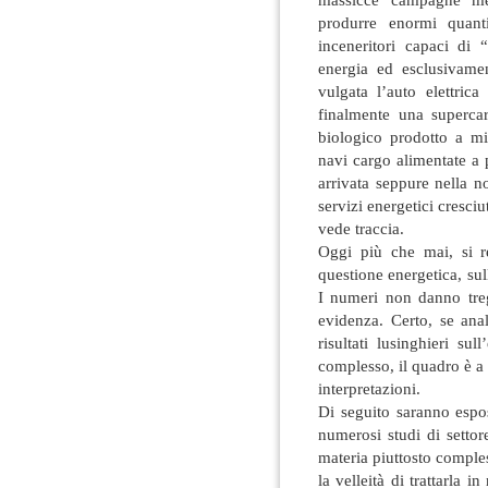
produrre enormi quantit
inceneritori capaci di 
energia ed esclusivam
vulgata l’auto elettri
finalmente una superca
biologico prodotto a mig
navi cargo alimentate a 
arrivata seppure nella nos
servizi energetici cresci
vede traccia.
Oggi più che mai, si re
questione energetica, sull
I numeri non danno treg
evidenza. Certo, se anal
risultati lusinghieri sul
complesso, il quadro è a
interpretazioni.
Di seguito saranno espost
numerosi studi di settor
materia piuttosto comples
la velleità di trattarla i