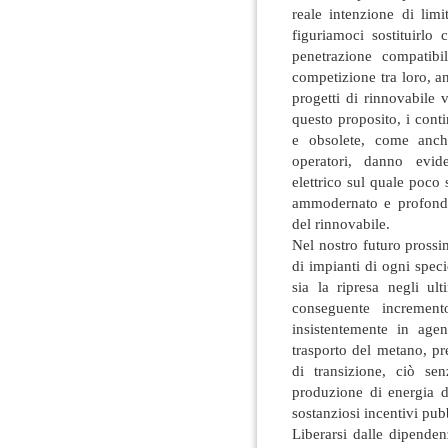
reale intenzione di limi
figuriamoci sostituirlo
penetrazione compatibil
competizione tra loro, an
progetti di rinnovabile 
questo proposito, i conti
e obsolete, come anch
operatori, danno evid
elettrico sul quale poco
ammodernato e profondam
del rinnovabile.
Nel nostro futuro prossi
di impianti di ogni spec
sia la ripresa negli ul
conseguente increment
insistentemente in agen
trasporto del metano, p
di transizione, ciò sen
produzione di energia d
sostanziosi incentivi pubb
Liberarsi dalle dipenden