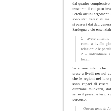
dal quadro complessivo 
trascurati il cui peso in
Perciò alcuni argomenti so
sono stati tralasciati m
si passerà dai dati genera
Sardegna e ciò essenzial
1
– avere chiari lo 
corso a livello glo
relazioni e le peculi
2
– individuare i p
locali.
Se è vero infatti che i
prese a livelli per noi 
che le regioni nel loro
sono capaci di essere 
direzione muoversi, dot
senso il presente testo v
percorso.
Questo testo di A