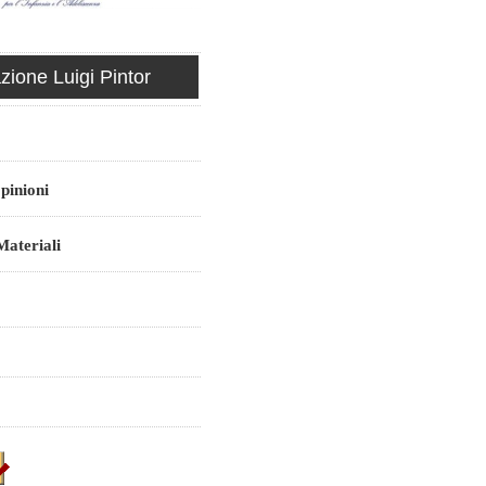
ione Luigi Pintor
pinioni
ateriali