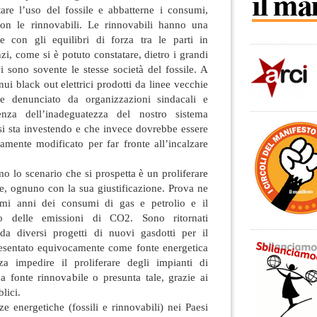
tare l’uso del fossile e abbatterne i consumi,
 con le rinnovabili. Le rinnovabili hanno una
e con gli equilibri di forza tra le parti in
zi, come si è potuto constatare, dietro i grandi
vi sono sovente le stesse società del fossile. A
nui black out elettrici prodotti da linee vecchie
e denunciato da organizzazioni sindacali e
enza dell’inadeguatezza del nostro sistema
 si sta investendo e che invece dovrebbe essere
ente modificato per far fronte all’incalzare
mo lo scenario che si prospetta è un proliferare
ie, ognuno con la sua giustificazione. Prova ne
timi anni dei consumi di gas e petrolio e il
o delle emissioni di CO2. Sono ritornati
da diversi progetti di nuovi gasdotti per il
resentato equivocamente come fonte energetica
za impedire il proliferare degli impianti di
a fonte rinnovabile o presunta tale, grazie ai
lici.
ze energetiche (fossili e rinnovabili) nei Paesi