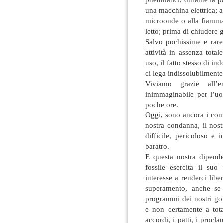
una macchina elettrica; al
microonde o alla fiamma
letto; prima di chiudere
Salvo pochissime e rare
attività in assenza tot
uso, il fatto stesso di ind
ci lega indissolubilmente
Viviamo grazie all’e
inimmaginabile per l’u
poche ore.
Oggi, sono ancora i combu
nostra condanna, il nost
difficile, pericoloso e 
baratro.
E questa nostra dipende
fossile esercita il su
interesse a renderci libe
superamento, anche se i
programmi dei nostri go
e non certamente a total
accordi, i patti, i procla