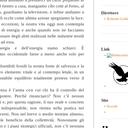
 rientro a casa, mangiamo cibi cotti al forno, al
, guardiamo la televisione, e infine andiamo a
Direttore
 gli occhi come ultima azione spegniamo la luce.
Roberto Lod
 eccezioni, la nostra vita oggi non contempla
ale di energia e anche quando non ne facciamo
ossare degli abiti realizzati nelle industrie tessili
 ad essa.
nergia e dell’energia siamo schiavi. É
Link
omo occidentale farne a meno anche solo per
stibili fossili la nostra fonte di salvezza e la
ro elemento vitale e al contempo letale, in un
instabile equilibrio totalmente proteso verso il
nza è l’arma con cui chi ha il controllo del
o potere. Perché rinunciarci? Non c’è nessun
Sito
ri e, per questa ragione, il suo reale e concreto
Accedi
ndispensabile, non rientra nella pratica nei
verni. Non nel breve o medio termine almeno,
e beneficio della collettività. Nonostante gli
mi e i piani strategici ufficiali, non c’è nessuna