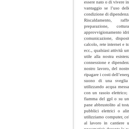
essere nato o di vivere i
vantaggio se l’uso del
condizione di dipendenza, 
Riscaldamento, raff
preparazione, cott
approvvigionamento idric
comunicazione, disposit
calcolo, rete internet e tr
ecc., qualsiasi attività
utile alla nostra esiste
connessione e dipendenz
nostro lavoro, del nost
ripagare i costi dell’en
suono di una sveglia 
utilizzando acqua messa
con un rasoio elettrico
fiamma del gpl o su un
pane abbrustolito al to
pubblici elettrici o al
utilizziamo computer, cell
al lavoro in cantiere u
pneumatici; durante la p