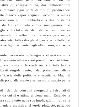
ativi di energia pulita, dai fantascientifici
“eliminare” ogni sorta di rifiuto, producendo
ente bianco vapor acqueo. Secondo la nuova
ca non sarà più un obbrobrio a due posti ma
r da 400 chilometri all’ora; mangeremo cibo
liaia di chilometri di distanza trasportato su
pannelli fotovoltaici. La nuova era pare sia già
tra vita, fatti salvi gli slogan e le bollette dei
ute vertiginosamente negli ultimi anni, non se ne
nde necessaria un’adeguata riflessione sulla
o scenario attuale e sui possibili scenari futuri.
ua e mostrano la cruda realtà in tutta la sua
izzati singolarmente, i dati potrebbero offrire
l’efficacia delle politiche energetiche. Ma, nel
 dir poco allarmante e senza molto spazio per le
i i dati dei consumi energetici e i risultati di
e da cui si è attinto a piene mani. Essendo la
sa soprattutto nelle sue implicazioni, non si ha
n maniera esaustiva, si vuole piuttosto, partendo