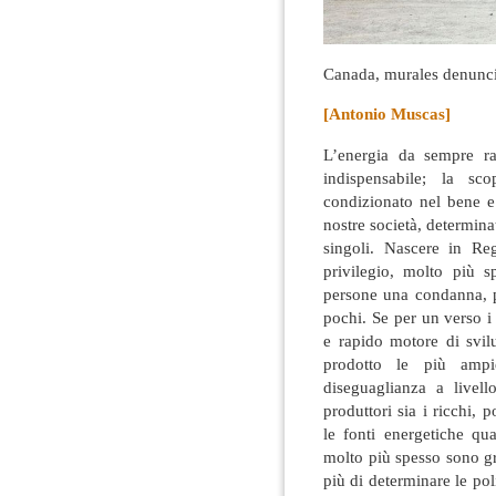
Canada, murales denunci
[Antonio Muscas]
L’energia da sempre ra
indispensabile; la sc
condizionato nel bene e
nostre società, determina
singoli
. Nascere in Reg
privilegio, molto più s
persone una condanna, p
pochi. Se per un verso i 
e rapido motore di svil
prodotto le più ampi
diseguaglianza a livell
produttori sia i ricchi, p
le fonti energetiche qua
molto più spesso sono gr
più di determinare le poli