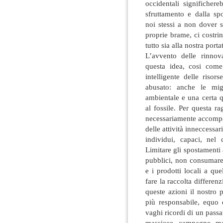
occidentali significhere
sfruttamento e dalla spo
noi stessi a non dover so
proprie brame, ci costrin
tutto sia alla nostra porta
L’avvento delle rinnov
questa idea, cosi come
intelligente delle riso
abusato: anche le mig
ambientale e una certa q
al fossile. Per questa 
necessariamente accompa
delle attività inneccessar
individui, capaci, nel 
Limitare gli spostamenti 
pubblici, non consumare 
e i prodotti locali a qu
fare la raccolta differen
queste azioni il nostro
più responsabile, equo e
vaghi ricordi di un passa
massicce campagne med