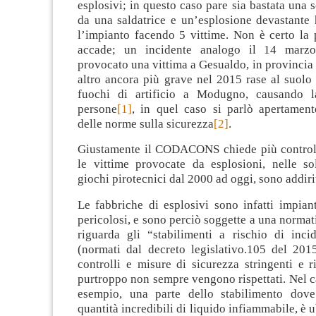
esplosivi; in questo caso pare sia bastata una s
da una saldatrice e un’esplosione devastante 
l’impianto facendo 5 vittime. Non è certo la 
accade; un incidente analogo il 14 marz
provocato una vittima a Gesualdo, in provincia 
altro ancora più grave nel 2015 rase al suolo
fuochi di artificio a Modugno, causando 
persone
[1]
, in quel caso si parlò apertament
delle norme sulla sicurezza
[2]
.
Giustamente il CODACONS chiede più controll
le vittime provocate da esplosioni, nelle so
giochi pirotecnici dal 2000 ad oggi, sono addiri
Le fabbriche di esplosivi sono infatti impian
pericolosi, e sono perciò soggette a una normat
riguarda gli “stabilimenti a rischio di incid
(normati dal decreto legislativo.105 del 201
controlli e misure di sicurezza stringenti e 
purtroppo non sempre vengono rispettati. Nel 
esempio, una parte dello stabilimento dove
quantità incredibili di liquido infiammabile, è 