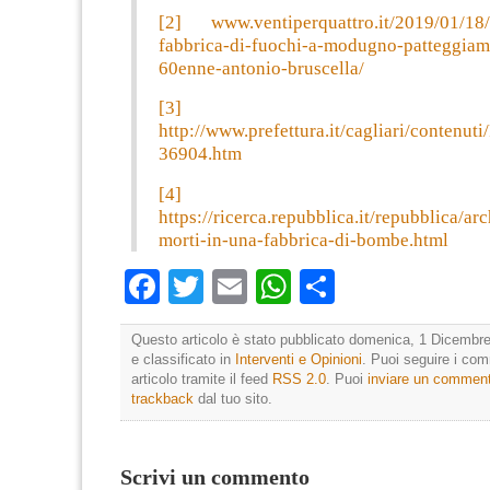
[2]
www.ventiperquattro.it/2019/01/18/
fabbrica-di-fuochi-a-modugno-patteggiame
60enne-antonio-bruscella/
[3]
http://www.prefettura.it/cagliari/conte
36904.htm
[4]
https://ricerca.repubblica.it/repubblica/a
morti-in-una-fabbrica-di-bombe.html
Facebook
Twitter
Email
WhatsApp
Condividi
Questo articolo è stato pubblicato domenica, 1 Dicembre
e classificato in
Interventi e Opinioni
. Puoi seguire i co
articolo tramite il feed
RSS 2.0
. Puoi
inviare un commen
trackback
dal tuo sito.
Scrivi un commento