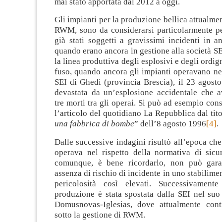
mai stato apportata dal 2012 a oggi.
Gli impianti per la produzione bellica attualmen
RWM, sono da considerarsi particolarmente pe
già stati soggetti a gravissimi incidenti in a
quando erano ancora in gestione alla società SEI
la linea produttiva degli esplosivi e degli ordi
fuso, quando ancora gli impianti operavano ne
SEI di Ghedi (provincia Brescia), il 23 agosto
devastata da un’esplosione accidentale che 
tre morti tra gli operai. Si può ad esempio cons
l’articolo del quotidiano La Repubblica dal tit
una fabbrica di bombe
” dell’8 agosto 1996
[4]
.
Dalle successive indagini risultò all’epoca che
operava nel rispetto della normativa di sicu
comunque, è bene ricordarlo, non può garan
assenza di rischio di incidente in uno stabilimen
pericolosità così elevati. Successivamente
produzione è stata spostata dalla SEI nel suo
Domusnovas-Iglesias, dove attualmente cont
sotto la gestione di RWM.