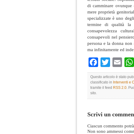
di camminare ovunque 
mere proprietà genitorial
specializzate è uno degli
termine di qualità la
consapevolezza cultur
consapevoli nel pensiero
persona e la donna non 
ma infinitamente ed inde
Faceboo
Twitte
Em
Questo articolo è stato pub
classificato in
Interventi e 
tramite il feed
RSS 2.0
. Pu
sito.
Scrivi un commen
Ciascun commento potrà 
Non sono ammessi comme