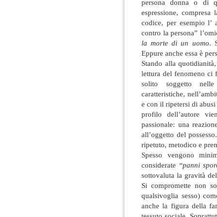
persona donna o di qua
espressione, compresa la
codice, per esempio l’ a
contro la persona” l’omic
la morte di un uomo
. 
Eppure anche essa è pers
Stando alla quotidianità,
lettura del fenomeno ci f
solito soggetto nel
caratteristiche, nell’amb
e con il ripetersi di abusi 
profilo dell’autore vi
passionale: una reazione
all’oggetto del possess
ripetuto, metodico e prem
Spesso vengono minimiz
considerate
“panni spor
sottovaluta la gravità del
Si compromette non sol
qualsivoglia sesso) com
anche la figura della fa
tessuto sociale. Soprattu