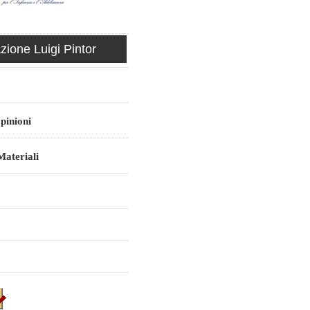
ione Luigi Pintor
pinioni
ateriali