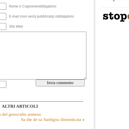
Nome e Cognomeobbligatorio
E-mail (non verrà pubblicata) obbligatorio
Sito Web
----------------------------------------------------------
ALTRI ARTICOLI
a del genocidio armeno
Sa die de sa Sardigna dimenticata
»