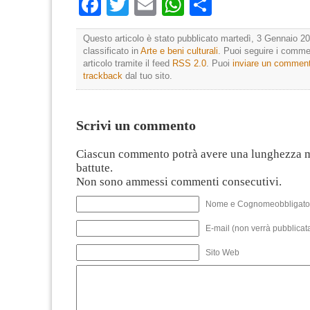
Facebook
Twitter
Email
WhatsApp
Condividi
Questo articolo è stato pubblicato martedì, 3 Gennaio 20
classificato in
Arte e beni culturali
. Puoi seguire i comme
articolo tramite il feed
RSS 2.0
. Puoi
inviare un commen
trackback
dal tuo sito.
Scrivi un commento
Ciascun commento potrà avere una lunghezza 
battute.
Non sono ammessi commenti consecutivi.
Nome e Cognomeobbligato
E-mail (non verrà pubblicata
Sito Web