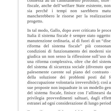
connessa ad un cambiamento profondo, oltre 
fiscale, anche dell’welfare State esistente, no
sia perché i tempi non sarebbero matur
mancherebbero le risorse per la realizzazio
progetto.
In tal modo, Gallo, dopo aver criticato le proc
Italia il sistema fiscale è sempre stato oggetto
manutenzione ordinaria, al di fuori di un “dis
riforma del sistema fiscale” più consonan
condizioni di funzionamento dei moderni sist
giudica un non senso la riflessione sull’uso del
una riforma complessiva, oltre che del sistem
del sistema di sicurezza sociale (divenuto qu
palesemente carente sul piano del contrasto 
della soluzione dei problemi posti dal 
disoccupazione volontaria irreversibile); così a
sue proposte non inquadrate in un modello gen
del sistema fiscale, finisce con l’allinearsi da
privilegia provvedimenti saltuari, dagli effe
estranei ad ogni considerazione di lungo period