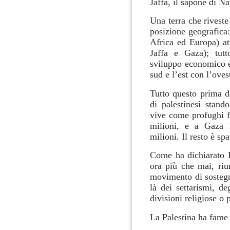
Jaffa, il sapone di N
Una terra che rivest
posizione geografica:
Africa ed Europa) att
Jaffa e Gaza); tut
sviluppo economico e
sud e l’est con l’oves
Tutto questo prima d
di palestinesi stand
vive come profughi f
milioni, e a Gaza 
milioni.
Il resto è sp
Come ha dichiarato L
ora più che mai, riun
movimento di sostegno
là dei settarismi, deg
divisioni religiose o p
La Palestina ha fame 