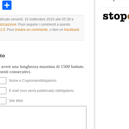
k
r
ail
WhatsApp
Condividi
bblicato venerdì, 16 Settembre 2016 alle 05:30 e
lizzazione
. Puoi seguire i commenti a questo
2.0
. Puoi
inviare un commento
, o fare un
trackback
to
avere una lunghezza massima di 1500 battute.
nti consecutivi.
Nome e Cognomeobbligatorio
E-mail (non verrà pubblicata) obbligatorio
Sito Web