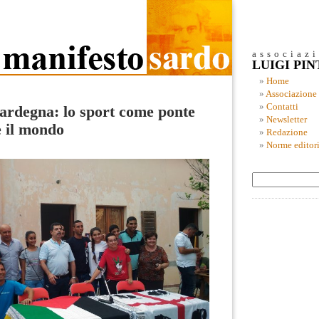
associaz
LUIGI PI
Home
Associazione
Contatti
Sardegna: lo sport come ponte
Newsletter
e il mondo
Redazione
Norme editori