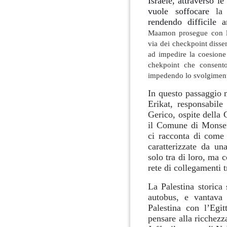
Israele, attraverso le
vuole soffocare
la
rendendo difficile 
Maamon prosegue con la 
via dei checkpoint dissem
ad impedire la coesione 
chekpoint che consento
impedendo lo svolgimento
In questo passaggio 
Erikat, responsabile
Gerico, ospite della
il Comune di Monser
ci racconta di come
caratterizzate da una
solo tra di loro, ma c
rete di collegamenti t
La Palestina storica 
autobus, e vantava 
Palestina con l’Egit
pensare alla ricchezza