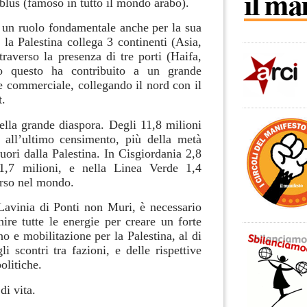
ablus (famoso in tutto il mondo arabo).
e un ruolo fondamentale anche per la sua
 la Palestina collega 3 continenti (Asia,
raverso la presenza di tre porti (Haifa,
to questo ha contribuito a un grande
 commerciale, collegando il nord con il
t.
ella grande diaspora.
Degli 11,8 milioni
o all’ultimo censimento, più della metà
uori dalla Palestina.
In Cisgiordania 2,8
1,7 milioni, e nella Linea Verde 1,4
arso nel mondo.
avinia di Ponti non Muri, è necessario
ire tutte le energie per creare un forte
 e mobilitazione per la Palestina, al di
li scontri tra fazioni, e delle rispettive
olitiche.
di vita.