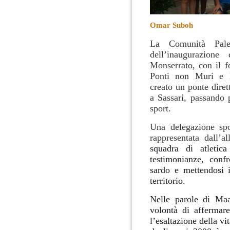
Omar Suboh
La Comunità Pale
dell’inaugurazion
Monserrato, con il f
Ponti non Muri e l
creato un ponte diret
a Sassari, passando 
sport.
Una delegazione spor
rappresentata dall’a
squadra di atletic
testimonianze, conf
sardo e mettendosi i
territorio.
Nelle parole di Maa
volontà di affermare
l’esaltazione della vi