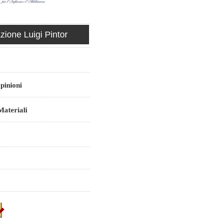
ione Luigi Pintor
pinioni
ateriali