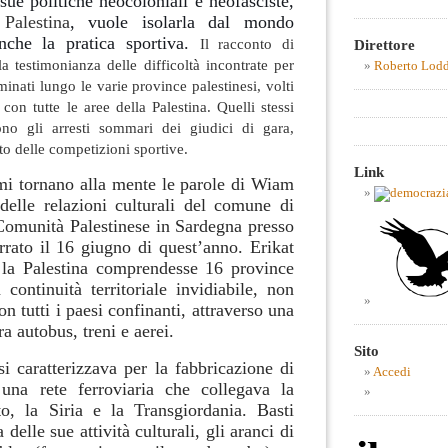
 sue politiche neocoloniali e neofasciste,
 Palestina
, vuole isolarla dal mondo
anche la pratica sportiva.
Il racconto di
Direttore
testimonianza delle difficoltà incontrate per
Roberto Lod
inati lungo le varie province palestinesi, volti
con tutte le aree della Palestina. Quelli stessi
no gli arresti sommari dei giudici di gara,
 delle competizioni sportive.
Link
mi tornano alla mente le parole di Wiam
 delle relazioni culturali del comune di
 Comunità Palestinese in Sardegna presso
rato il 16 giugno di quest’anno.
Erikat
 la Palestina comprendesse 16 province
 continuità territoriale invidiabile, non
on tutti i paesi confinanti, attraverso una
ra autobus, treni e aerei.
Sito
si caratterizzava per la fabbricazione di
Accedi
una rete ferroviaria che collegava la
to, la Siria e la Transgiordania.
Basti
 delle sue attività culturali, gli aranci di