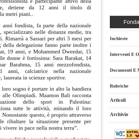
ofessionista e partecipante attivo della
ese, detiene da 12 anni il titolo di
la metri piani..
Fondaz
nni fondista, fa parte della nazionale
, specializzato nelle distanze medie, tra
i. Rimarrà a Sassari per altri 3 mesi per
Inchieste
; della delegazione fanno parte inoltre i
rat, 19 anni, e Mohammed Dweedar, 15
Interventi E O
le donne è fortissima: Sara Barakat, 14
anar Barahma, 15 anni mezzofondista,
Documenti E M
 anni, calciatrice nella nazionale
, laureata in scienze sportive.
Rubriche
 loro sogno è portare in alto la bandiera
e alle Olimpiadi.
Maamon Bali racconta
Articoli
tuazione dello sport in Palestina:
iona tutte le attività, minando il loro
Archivio
 Nonostante questo, è proprio attraverso
e ribaltare la situazione presente per
di vivere in pace nella nostra terra”.