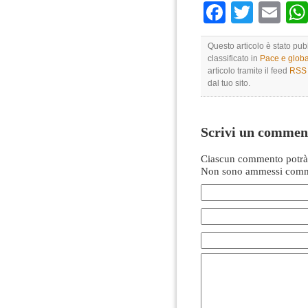
Faceboo
Twitte
Em
Questo articolo è stato pu
classificato in
Pace e globa
articolo tramite il feed
RSS 
dal tuo sito.
Scrivi un commen
Ciascun commento potrà 
Non sono ammessi comme