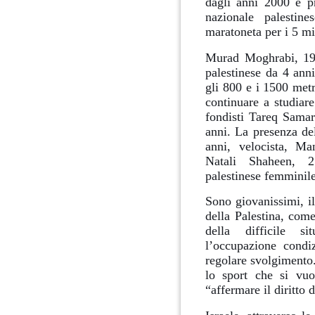
dagli anni 2000 è pr
nazionale palestin
maratoneta per i 5 mi
Murad Moghrabi, 19 a
palestinese da 4 anni
gli 800 e i 1500 metr
continuare a studiare
fondisti Tareq Sama
anni.
La presenza del
anni, velocista, M
Natali Shaheen, 21
palestinese femminile
Sono giovanissimi, il
della Palestina, com
della difficile si
l’occupazione condiz
regolare svolgimento.
lo sport che si vuol
“affermare il diritto 