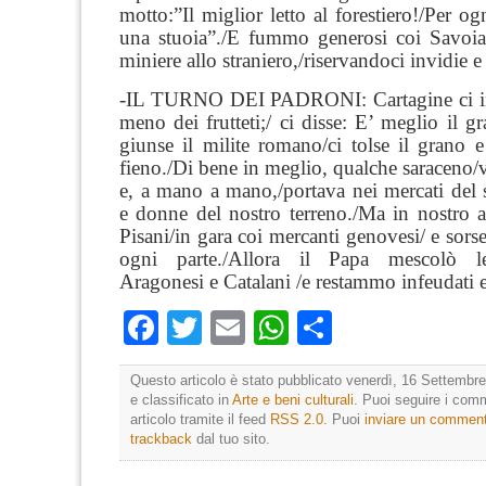
motto:”Il miglior letto al forestiero!/Per og
una stuoia”./E fummo generosi coi Savoia
miniere allo straniero,/riservandoci invidie e
-IL TURNO DEI PADRONI: Cartagine ci ind
meno dei frutteti;/ ci disse: E’ meglio il 
giunse il milite romano/ci tolse il grano e
fieno./Di bene in meglio, qualche saraceno/vi
e, a mano a mano,/portava nei mercati del 
e donne del nostro terreno./Ma in nostro a
Pisani/in gara coi mercanti genovesi/ e sors
ogni parte./Allora il Papa mescolò le 
Aragonesi e Catalani /e restammo infeudati e 
Facebook
Twitter
Email
WhatsApp
Condividi
Questo articolo è stato pubblicato venerdì, 16 Settembre
e classificato in
Arte e beni culturali
. Puoi seguire i com
articolo tramite il feed
RSS 2.0
. Puoi
inviare un commen
trackback
dal tuo sito.