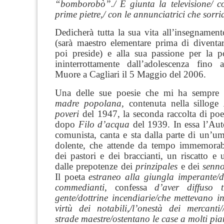
“bomborobò”./ È giunta la televisione/ coi
prime pietre,/ con le annunciatrici che sorr
Dedicherà tutta la sua vita all’insegnament
(sarà maestro elementare prima di diventar
poi preside) e alla sua passione per la po
ininterrottamente dall’adolescenza fino a
Muore a Cagliari il 5 Maggio del 2006.
Una delle sue poesie che mi ha sempre
madre popolana,
contenuta nella silloge
poveri
del 1947, la seconda raccolta di poe
dopo
Filo d’acqua
del 1939. In essa l’Auto
comunista, canta e sta dalla parte di un’u
dolente, che attende da tempo immemorabil
dei pastori e dei braccianti, un riscatto e 
dalle prepotenze dei
prinzipales
e dei
senno
Il poeta
estraneo alla giungla imperante/d
commedianti
, confessa
d’aver diffuso
gente/dottrine incendiarie/che mettevano in
virtù dei notabili,/l’onestà dei mercanti
strade maestre/ostentano le case a molti pia