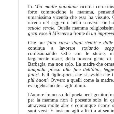
In
Mia madre popolana
ricorda con smisu
forte commozione la mamma, pensand
umanissima vicenda che essa ha vissuto.
incerta nel leggere e nello scrivere che h
scuola serale.
Quella mamma religiosissima
gran voce il
Miserere
a fronte di
un improvvi
Che pur
fatta curva dagli stenti/ e dalle
continua a lavorare
stoiando seggi
confezionando sedie con le stuoie, i
largamente usate, della povera gente di
Barbagia, ma non solo.
La madre che ormai
lampada presso alla fine dell’olio
,
legg
futuri.
E il figlio-poeta che si avvide che
D
più buoni.
Ovvero a quelli come la madre.
evangelicamente – agli ultimi.
L’amore immenso del poeta per i genitori ma
per la mamma non è presente solo in que
attraversa molte altre e comunque ricorre 
suoi versi. E insieme agli affetti a ai senti