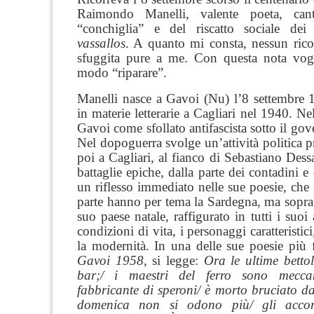
Raimondo Manelli, valente poeta,
can
“conchiglia” e del riscatto sociale dei
vassallos
. A quanto mi consta, nessun rico
sfuggita pure a me. Con questa nota vog
modo “riparare”.
Manelli nasce a Gavoi (Nu) l’8 settembre 1
in materie letterarie a Cagliari nel 1940. Ne
Gavoi come sfollato antifascista sotto il go
Nel dopoguerra svolge un’attività politica 
poi a Cagliari, al fianco di Sebastiano Dess
battaglie epiche, dalla parte dei contadini e 
un riflesso immediato nelle sue poesie, che
parte hanno per tema la Sardegna, ma soprat
suo paese natale, raffigurato in tutti i suoi 
condizioni di vita, i personaggi caratteristic
la modernità. In una delle sue poesie più fe
Gavoi 1958
, si legge:
Ora le ultime betto
bar;/ i maestri del ferro sono meccani
fabbricante di speroni/ è morto bruciato dal
domenica non si odono più/ gli accor