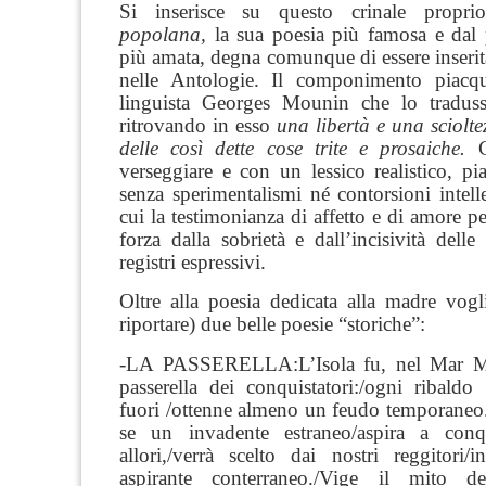
Si inserisce su questo crinale propr
popolana,
la sua poesia più famosa e dal 
più amata, degna comunque di essere inserit
nelle Antologie. Il componimento piacqu
linguista Georges Mounin che lo traduss
ritrovando in esso
una libertà e una sciolte
delle così dette cose trite e prosaiche.
C
verseggiare e con un lessico realistico, p
senza sperimentalismi né contorsioni intellet
cui la testimonianza di affetto e di amore pe
forza dalla sobrietà e dall’incisività delle 
registri espressivi.
Oltre alla poesia dedicata alla madre vogl
riportare) due belle poesie “storiche”:
-LA PASSERELLA:L’Isola fu, nel Mar Med
passerella dei conquistatori:/ogni ribald
fuori /ottenne almeno un feudo temporaneo.
se un invadente estraneo/aspira a conqu
allori,/verrà scelto dai nostri reggitori/
aspirante conterraneo./Vige il mito dell’