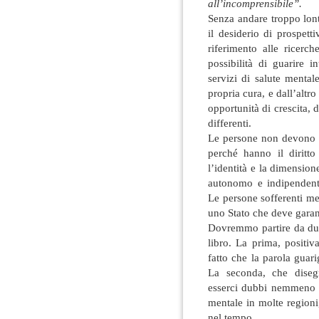
all’incomprensibile”.
Senza andare troppo lon
il desiderio di prospetti
riferimento alle ricerch
possibilità di guarire 
servizi di salute menta
propria cura, e dall’altro
opportunità di crescita, d
differenti.
Le persone non devono es
perché hanno il diritto
l’identità e la dimension
autonomo e indipendente
Le persone sofferenti men
uno Stato che deve garanti
Dovremmo partire da due 
libro. La prima, positi
fatto che la parola guar
La seconda, che diseg
esserci dubbi nemmeno su
mentale in molte regioni
nel tempo.