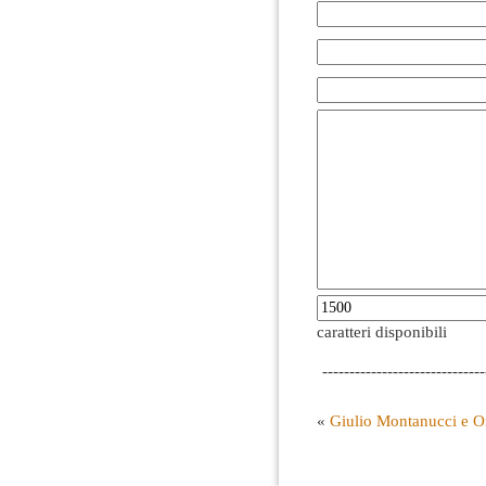
caratteri disponibili
------------------------------
«
Giulio Montanucci e O