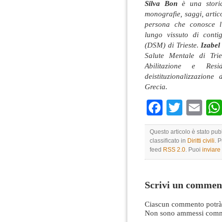
Silva Bon
è una storic
monografie, saggi, artic
persona che conosce l’
lungo vissuto di conti
(DSM) di Trieste.
Izabel
Salute Mentale di Trie
Abilitazione e Resi
deistituzionalizzazion
Grecia.
Faceboo
Twitte
Em
Questo articolo è stato pu
classificato in
Diritti civili
. 
feed
RSS 2.0
. Puoi
inviar
Scrivi un commen
Ciascun commento potrà 
Non sono ammessi comme