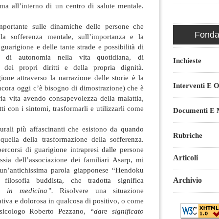
ma all’interno di un centro di salute mentale.
mportante sulle dinamiche delle persone che
Fondaz
lla sofferenza mentale, sull’importanza e la
 guarigione e delle tante strade e possibilità di
ta di autonomia nella vita quotidiana, di
Inchieste
 dei propri diritti e della propria dignità.
one attraverso la narrazione delle storie è la
Interventi E O
ncora oggi c’è bisogno di dimostrazione) che è
ria vita avendo consapevolezza della malattia,
i con i sintomi, trasformarli e utilizzarli come
Documenti E M
turali più affascinanti che esistono da quando
Rubriche
quella della trasformazione della sofferenza.
ercorsi di guarigione intrapresi dalle persone
Articoli
ssia dell’associazione dei familiari Asarp, mi
un’antichissima parola giapponese “Hendoku
Archivio
 filosofia buddista, che tradotta significa
no in medicina”.
Risolvere una situazione
ativa e dolorosa in qualcosa di positivo, o come
psicologo Roberto Pezzano,
“dare significato