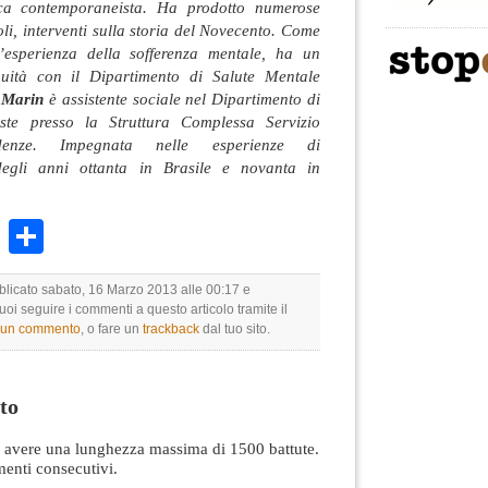
a contemporaneista. Ha prodotto numerose
oli, interventi sulla storia del Novecento. Come
esperienza della sofferenza mentale, ha un
guità con il Dipartimento di Salute Mentale
 Marin
è assistente sociale nel Dipartimento di
ste presso la Struttura Complessa Servizio
denze. Impegnata nelle esperienze di
e degli anni ottanta in Brasile e novanta in
k
r
ail
WhatsApp
Condividi
bblicato sabato, 16 Marzo 2013 alle 00:17 e
Puoi seguire i commenti a questo articolo tramite il
e un commento
, o fare un
trackback
dal tuo sito.
to
avere una lunghezza massima di 1500 battute.
nti consecutivi.