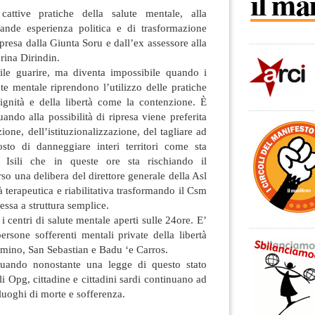
attive pratiche della salute mentale, alla
rande esperienza politica e di trasformazione
apresa dalla Giunta Soru e dall’ex assessore alla
erina Dirindin.
cile guarire, ma diventa impossibile quando i
lute mentale riprendono l’utilizzo delle pratiche
dignità e della libertà come la contenzione. È
uando alla possibilità di ripresa viene preferita
ione, dell’istituzionalizzazione, del tagliare ad
sto di danneggiare interi territori come sta
sili che in queste ore sta rischiando il
so una delibera del direttore generale della Asl
tà terapeutica e riabilitativa trasformando il Csm
lessa a struttura semplice.
 i centri di salute mentale aperti sulle 24ore. E’
persone sofferenti mentali private della libertà
mino, San Sebastian e Badu ‘e Carros.
 quando nonostante una legge di questo stato
i Opg, cittadine e cittadini sardi continuano ad
 luoghi di morte e sofferenza.