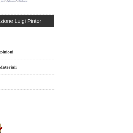
ione Luigi Pintor
pinioni
ateriali