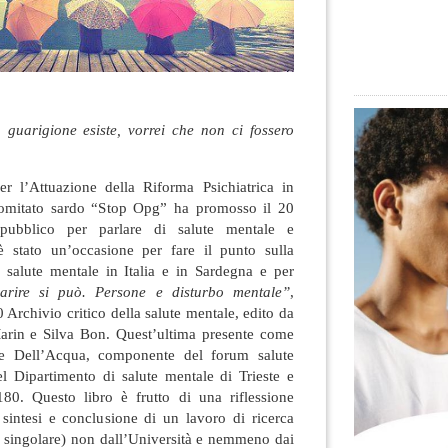
a guarigione esiste, vorrei che non ci fossero
r l’Attuazione della Riforma Psichiatrica in
Comitato sardo “Stop Opg” ha promosso il 20
pubblico per parlare di salute mentale e
è stato un’occasione per fare il punto sulla
i salute mentale in Italia e in Sardegna e per
arire si può. Persone e disturbo mentale”
,
 Archivio critico della salute mentale, edito da
arin e Silva Bon. Quest’ultima presente come
pe Dell’Acqua, componente del forum salute
el Dipartimento di salute mentale di Trieste e
 180. Questo libro è frutto di una riflessione
, sintesi e conclusione di un lavoro di ricerca
a singolare) non dall’Università e nemmeno dai