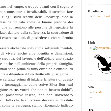
tano nel tempo, o troppo avanti con il sogno o
Direttore
ve sconosciute e irrealizzabili, basterebbe fare
Roberto Lod
e e agli studi recenti della
Recovery
, cioè la
intesa da un lato come le buone pratiche dei
le che consentono alle persone di negoziare la
 lato, dal lato della sofferenza, la costruzione di
i essere ascoltati, di possedere e vivere identità
Link
sere etichettate solo come sofferenti mentali,
 di vivere anche altre identità e dimensioni,
e creativa, del lavoro, e dell’abitare uno spazio
 anche dall’ambiente della propria famiglia.
tali sono prima di tutto cittadine e cittadini di
re e difendere il loro diritto alla guarigione.
certezze prima di iniziare la lettura di questo
va e incoraggiante, come scrive Silva Bon “sul
Sito
igione esiste, vorrei che non ci fossero dubbi”.
Accedi
na prospettive fosche, che non dovrebbero
l fatto che la situazione dei servizi di salute
, come la Sardegna, stanno ritornando indietro