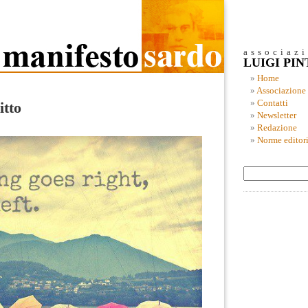
associaz
LUIGI PI
Home
Associazione
Contatti
itto
Newsletter
Redazione
Norme editori