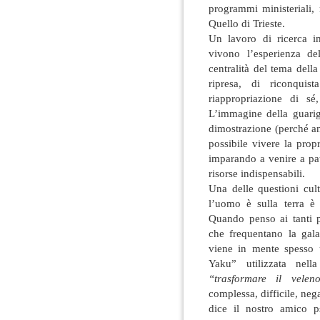
programmi ministeriali, 
Quello di Trieste.
Un lavoro di ricerca i
vivono l’esperienza de
centralità del tema della
ripresa, di riconquis
riappropriazione di sé,
L’immagine della guarigi
dimostrazione (perché a
possibile vivere la prop
imparando a venire a patt
risorse indispensabili.
Una delle questioni cul
l’uomo è sulla terra è 
Quando penso ai tanti p
che frequentano la gala
viene in mente spesso 
Yaku” utilizzata nella
“trasformare il vele
complessa, difficile, neg
dice il nostro amico 