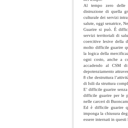
Al tempo zero delle c
distruzione di quella g
culturale dei servizi intr
salute, oggi senatrice, N
Guarire si può. È diffi
servizi territoriali di sa
coercitive lesive della 
molto difficile guarire q
la logica della mercificaz
ogni costo, anche a co
accadendo al CSM di I
depotenziamento attraver
8 che destruttura l’attivi
di Isili da struttura comp
E’ difficile guarire senza
difficile guarire per le 
nelle carceri di Buoncam
Ed è difficile guarire
imponga la chiusura degl
essere internati in questi