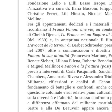
Fondazione Lelio e Lilli Basso Issopo, D
l’iniziativa è a cura di: Ilaria Bussoni, Filip
Christine Ferret, Lili Hinstin, Nicolas Ma
Mellino.
Fra gli appuntamenti dedicati e i materiali v
ricordiamo il
Frantz Fanon: une vie, un com
di Cheikh Djemai,
La France est un Empire di 
(del 1939) e, in anteprima nazionale il fi
L’avocat de la terreur
di Barbet Schroeder, pre
nel 2007, oltre a comunicazioni e dibattit
Fanon: la sua attualità
(Francesco Martone, Fr
Renate Siebert, Liliana Ellena, Roberto Benedu
e Miguel Mellino) e
Fanon e la frattura (post)
previsti interventi di Carla Pasquinelli, Sandri
Chambers, Annamaria Rivera e Alessandro Triul
Militanza, riflessioni e analisi di Fano
fondamento di battaglie e confronti, anche co
questione coloniale e sui relativi piani cultural
sulla diversità e l’alterità, lo stesso confront
e differenza effettuato dal militante martini
Sartre e alla De Beauvoir appare ancora 