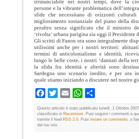
irrinunciabile nei nostri tempi, dove la cir
persone e la vibrante problematica dell’integra
sfide che necessitano di orizzonti culturali
miglioramento sostanziale del piano della dis
peraltro senza significato che il ministro de
‘rivolta’ urbana parigina sia oggi il Presidente 
Gli scritti di Fanon ora sono integralmente disp
utilissimi anche per i nostri territori: abituat
termini di anticolonialismo e identità, ricev
lungo le belle coste, i nostri ‘dannati della terr
la sfida fra identità e alterità sono destina
Sardegna uno scenario inedito, e per ora ind
quale stiamo iniziando a discutere nel nostro gi
Facebook
Twitter
Email
WhatsApp
Condividi
Questo articolo è stato pubblicato lunedì, 1 Ottobre 2007
classificato in
Recensioni
. Puoi seguire i commenti a que
tramite il feed
RSS 2.0
. Puoi
inviare un commento
, o fa
dal tuo sito.